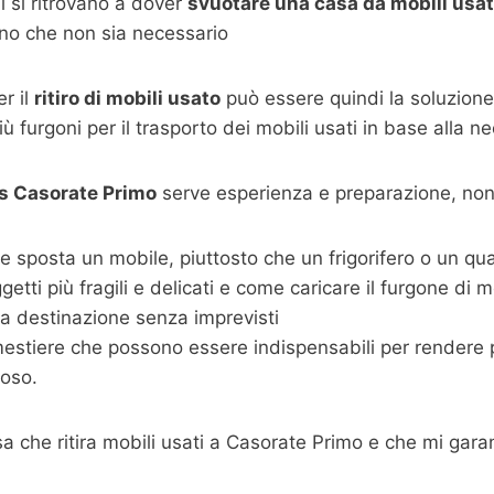
 si ritrovano a dover
svuotare una casa da mobili usat
ono che non sia necessario
r il
ritiro di mobili usato
può essere quindi la soluzione
 furgoni per il trasporto dei mobili usati in base alla ne
tis Casorate Primo
serve esperienza e preparazione, non b
 e sposta un mobile, piuttosto che un frigorifero o un qu
ti più fragili e delicati e come caricare il furgone di mo
vi a destinazione senza imprevisti
estiere che possono essere indispensabili per rendere più
coso.
a che ritira mobili usati a Casorate Primo e che mi garan