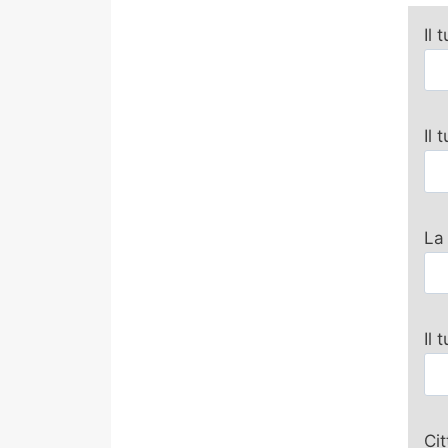
Il 
Il
La
Il 
Ci