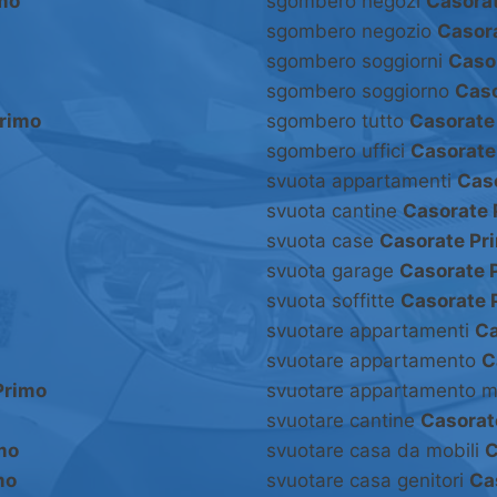
mo
sgombero negozi
Casora
sgombero negozio
Casor
sgombero soggiorni
Caso
sgombero soggiorno
Caso
rimo
sgombero tutto
Casorate
sgombero uffici
Casorate
svuota appartamenti
Cas
svuota cantine
Casorate 
svuota case
Casorate Pr
svuota garage
Casorate 
svuota soffitte
Casorate 
svuotare appartamenti
Ca
svuotare appartamento
C
Primo
svuotare appartamento m
svuotare cantine
Casorat
mo
svuotare casa da mobili
C
mo
svuotare casa genitori
Ca