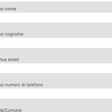
tuo nome
 tuo cognome
 tua email
tuo numero di telefono
ttà/Comune