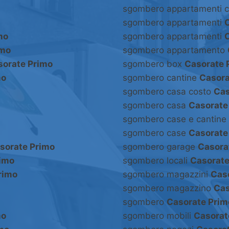
sgombero appartamenti 
sgombero appartamenti
mo
sgombero appartamenti
imo
sgombero appartamento
sorate Primo
sgombero box
Casorate 
mo
sgombero cantine
Casora
sgombero casa costo
Cas
sgombero casa
Casorate
sgombero case e cantine
sgombero case
Casorate
sorate Primo
sgombero garage
Casora
rimo
sgombero locali
Casorate
rimo
sgombero magazzini
Cas
sgombero magazzino
Cas
sgombero
Casorate Prim
mo
sgombero mobili
Casorat