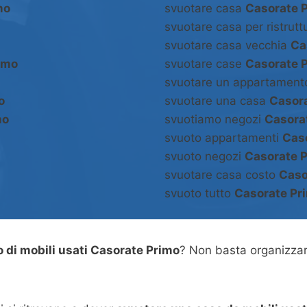
mo
svuotare casa
Casorate 
svuotare casa per ristrut
svuotare casa vecchia
Ca
imo
svuotare case
Casorate 
svuotare un appartamen
o
svuotare una casa
Casor
mo
svuotiamo negozi
Casora
svuoto appartamenti
Cas
svuoto negozi
Casorate 
svuotare casa costo
Caso
svuoto tutto
Casorate Pr
ro di mobili usati Casorate Primo
? Non basta organizza