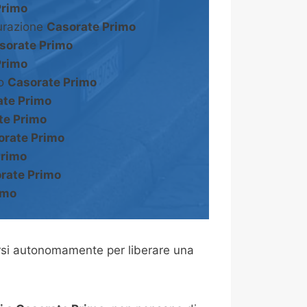
Primo
turazione
Casorate Primo
sorate Primo
Primo
to
Casorate Primo
ate Primo
te Primo
orate Primo
Primo
rate Primo
imo
rsi autonomamente per liberare una