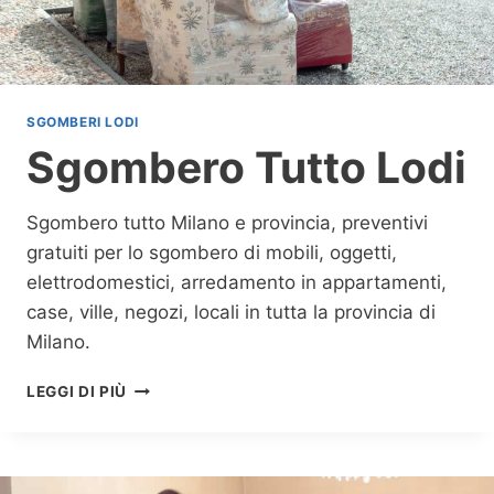
M
E
N
T
I
SGOMBERI LODI
L
Sgombero Tutto Lodi
O
D
I
Sgombero tutto Milano e provincia, preventivi
gratuiti per lo sgombero di mobili, oggetti,
elettrodomestici, arredamento in appartamenti,
case, ville, negozi, locali in tutta la provincia di
Milano.
S
LEGGI DI PIÙ
G
O
M
B