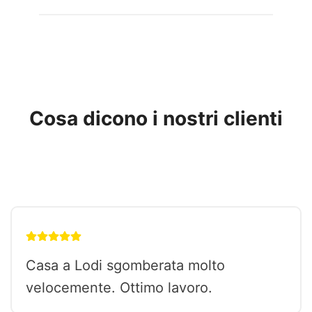
e
r
n
a
t
i
Cosa dicono i nostri clienti
v
e
:
Casa a Lodi sgomberata molto
velocemente. Ottimo lavoro.