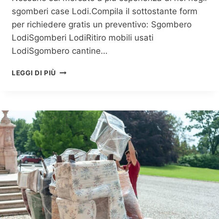
sgomberi case Lodi.Compila il sottostante form
per richiedere gratis un preventivo: Sgombero
LodiSgomberi LodiRitiro mobili usati
LodiSgombero cantine…
S
LEGGI DI PIÙ
G
O
M
B
E
R
I
A
P
P
A
R
T
A