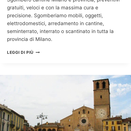
gratuiti, veloci e con la massima cura e
precisione. Sgomberiamo mobili, oggetti,
elettrodomestici, arredamento in cantine,
seminterrato, interrato o scantinato in tutta la
provincia di Milano.
S
LEGGI DI PIÙ
G
O
M
B
E
R
O
C
A
N
T
I
N