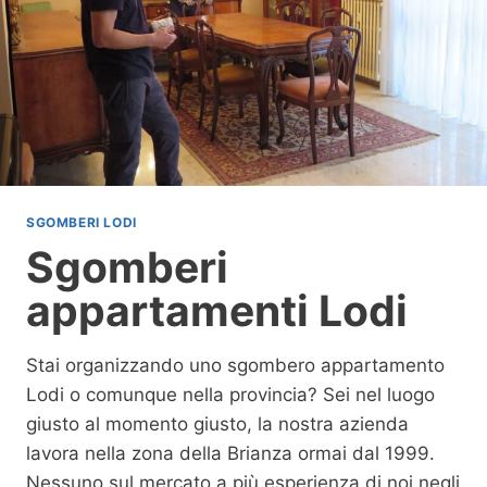
G
O
Z
I
L
O
D
I
SGOMBERI LODI
Sgomberi
appartamenti Lodi
Stai organizzando uno sgombero appartamento
Lodi o comunque nella provincia? Sei nel luogo
giusto al momento giusto, la nostra azienda
lavora nella zona della Brianza ormai dal 1999.
Nessuno sul mercato a più esperienza di noi negli