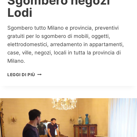
Sgombero negozi
I
Lodi
Sgombero tutto Milano e provincia, preventivi
gratuiti per lo sgombero di mobili, oggetti,
elettrodomestici, arredamento in appartamenti,
case, ville, negozi, locali in tutta la provincia di
Milano.
S
LEGGI DI PIÙ
G
O
M
B
E
R
O
N
E