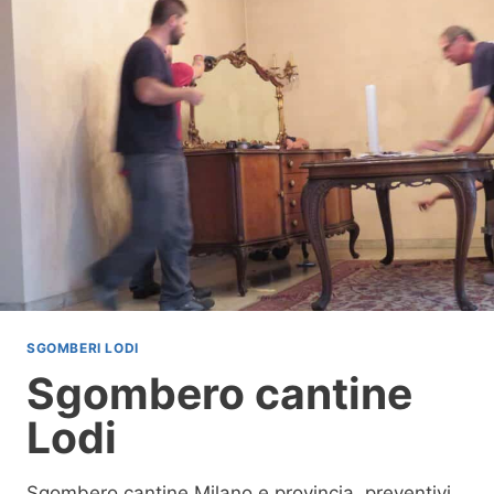
E
R
O
T
U
T
T
O
L
O
D
I
SGOMBERI LODI
Sgombero cantine
Lodi
Sgombero cantine Milano e provincia, preventivi