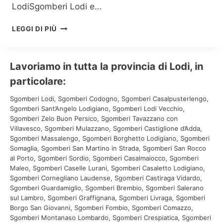
LodiSgomberi Lodi e…
R
LEGGI DI PIÙ
I
T
I
Lavoriamo in tutta la provincia di Lodi, in
R
O
particolare:
M
Sgomberi Lodi, Sgomberi Codogno, Sgomberi Casalpusterlengo,
O
Sgomberi Sant’Angelo Lodigiano, Sgomberi Lodi Vecchio,
B
Sgomberi Zelo Buon Persico, Sgomberi Tavazzano con
I
Villavesco, Sgomberi Mulazzano, Sgomberi Castiglione d’Adda,
L
Sgomberi Massalengo, Sgomberi Borghetto Lodigiano, Sgomberi
I
Somaglia, Sgomberi San Martino in Strada, Sgomberi San Rocco
U
al Porto, Sgomberi Sordio, Sgomberi Casalmaiocco, Sgomberi
S
Maleo, Sgomberi Caselle Lurani, Sgomberi Casaletto Lodigiano,
A
Sgomberi Cornegliano Laudense, Sgomberi Castiraga Vidardo,
T
Sgomberi Guardamiglio, Sgomberi Brembio, Sgomberi Salerano
I
sul Lambro, Sgomberi Graffignana, Sgomberi Livraga, Sgomberi
L
Borgo San Giovanni, Sgomberi Fombio, Sgomberi Comazzo,
O
Sgomberi Montanaso Lombardo, Sgomberi Crespiatica, Sgomberi