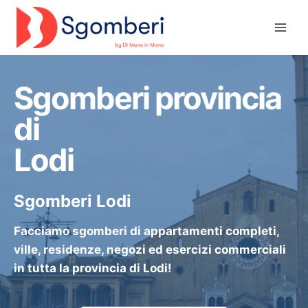
Salta
al
contenuto
Sgomberi provincia
di
Lodi
Sgomberi Lodi
Facciamo sgomberi di appartamenti completi,
ville, residenze, negozi ed esercizi commerciali
in tutta la provincia di Lodi!