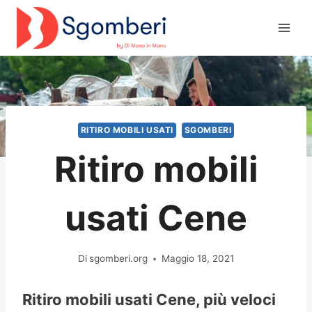
Salta
al
contenuto
RITIRO MOBILI USATI
SGOMBERI
Ritiro mobili
usati Cene
Di
sgomberi.org
Maggio 18, 2021
Ritiro mobili usati Cene, più veloci