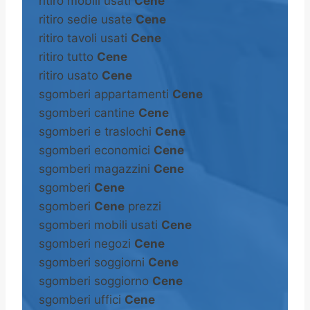
ritiro mobili usati
Cene
ritiro sedie usate
Cene
ritiro tavoli usati
Cene
ritiro tutto
Cene
ritiro usato
Cene
sgomberi appartamenti
Cene
sgomberi cantine
Cene
sgomberi e traslochi
Cene
sgomberi economici
Cene
sgomberi magazzini
Cene
sgomberi
Cene
sgomberi
Cene
prezzi
sgomberi mobili usati
Cene
sgomberi negozi
Cene
sgomberi soggiorni
Cene
sgomberi soggiorno
Cene
sgomberi uffici
Cene