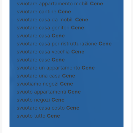
svuotare appartamento mobili
Cene
svuotare cantine
Cene
svuotare casa da mobili
Cene
svuotare casa genitori
Cene
svuotare casa
Cene
svuotare casa per ristrutturazione
Cene
svuotare casa vecchia
Cene
svuotare case
Cene
svuotare un appartamento
Cene
svuotare una casa
Cene
svuotiamo negozi
Cene
svuoto appartamenti
Cene
svuoto negozi
Cene
svuotare casa costo
Cene
svuoto tutto
Cene