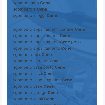
sgomberiamo
Cene
sgombero a
Cene
sgombero alloggi
Cene
sgombero appartamenti cantine
Cene
sgombero appartamenti
Cene
sgombero appartamenti
Cene
prezzi
sgombero appartamento
Cene
sgombero box
Cene
sgombero cantine
Cene
sgombero casa costo
Cene
sgombero casa
Cene
sgombero case e cantine
Cene
sgombero case
Cene
sgombero garage
Cene
sgombero locali
Cene