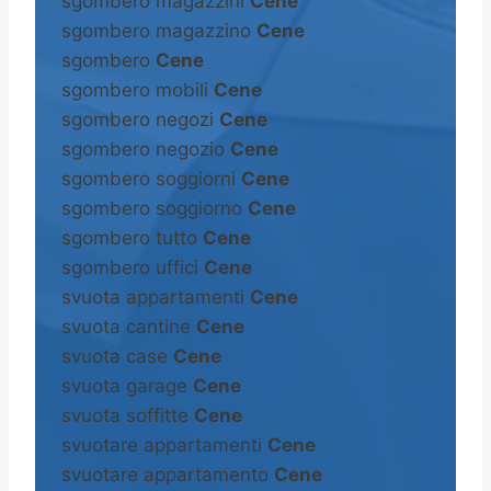
sgombero magazzini
Cene
sgombero magazzino
Cene
sgombero
Cene
sgombero mobili
Cene
sgombero negozi
Cene
sgombero negozio
Cene
sgombero soggiorni
Cene
sgombero soggiorno
Cene
sgombero tutto
Cene
sgombero uffici
Cene
svuota appartamenti
Cene
svuota cantine
Cene
svuota case
Cene
svuota garage
Cene
svuota soffitte
Cene
svuotare appartamenti
Cene
svuotare appartamento
Cene