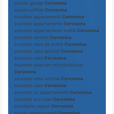
svuota garage
Cervesina
svuota soffitte
Cervesina
svuotare appartamenti
Cervesina
svuotare appartamento
Cervesina
svuotare appartamento mobili
Cervesina
svuotare cantine
Cervesina
svuotare casa da mobili
Cervesina
svuotare casa genitori
Cervesina
svuotare casa
Cervesina
svuotare casa per ristrutturazione
Cervesina
svuotare casa vecchia
Cervesina
svuotare case
Cervesina
svuotare un appartamento
Cervesina
svuotare una casa
Cervesina
svuotiamo negozi
Cervesina
svuoto appartamenti
Cervesina