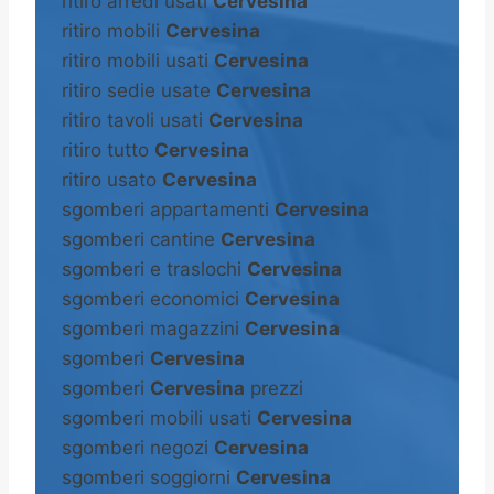
ritiro arredi usati
Cervesina
ritiro mobili
Cervesina
ritiro mobili usati
Cervesina
ritiro sedie usate
Cervesina
ritiro tavoli usati
Cervesina
ritiro tutto
Cervesina
ritiro usato
Cervesina
sgomberi appartamenti
Cervesina
sgomberi cantine
Cervesina
sgomberi e traslochi
Cervesina
sgomberi economici
Cervesina
sgomberi magazzini
Cervesina
sgomberi
Cervesina
sgomberi
Cervesina
prezzi
sgomberi mobili usati
Cervesina
sgomberi negozi
Cervesina
sgomberi soggiorni
Cervesina