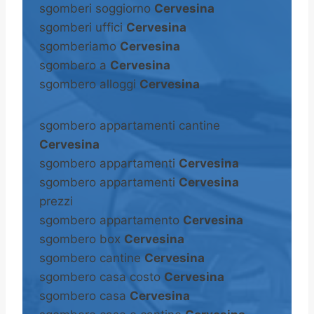
sgomberi soggiorno
Cervesina
sgomberi uffici
Cervesina
sgomberiamo
Cervesina
sgombero a
Cervesina
sgombero alloggi
Cervesina
sgombero appartamenti cantine
Cervesina
sgombero appartamenti
Cervesina
sgombero appartamenti
Cervesina
prezzi
sgombero appartamento
Cervesina
sgombero box
Cervesina
sgombero cantine
Cervesina
sgombero casa costo
Cervesina
sgombero casa
Cervesina