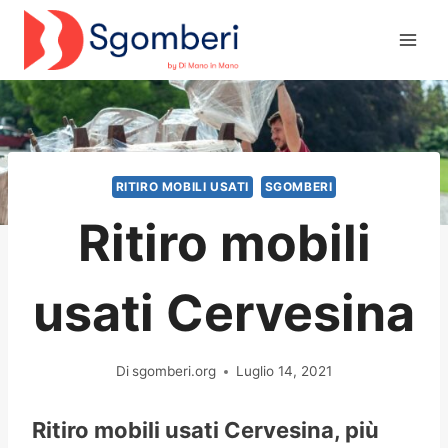
Salta
al
contenuto
RITIRO MOBILI USATI
SGOMBERI
Ritiro mobili
usati Cervesina
Di
sgomberi.org
Luglio 14, 2021
Ritiro mobili usati Cervesina, più