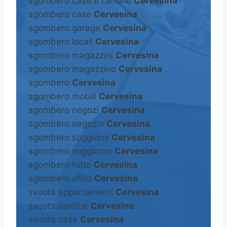
sgombero case e cantine
Cervesina
sgombero case
Cervesina
sgombero garage
Cervesina
sgombero locali
Cervesina
sgombero magazzini
Cervesina
sgombero magazzino
Cervesina
sgombero
Cervesina
sgombero mobili
Cervesina
sgombero negozi
Cervesina
sgombero negozio
Cervesina
sgombero soggiorni
Cervesina
sgombero soggiorno
Cervesina
sgombero tutto
Cervesina
sgombero uffici
Cervesina
svuota appartamenti
Cervesina
svuota cantine
Cervesina
svuota case
Cervesina