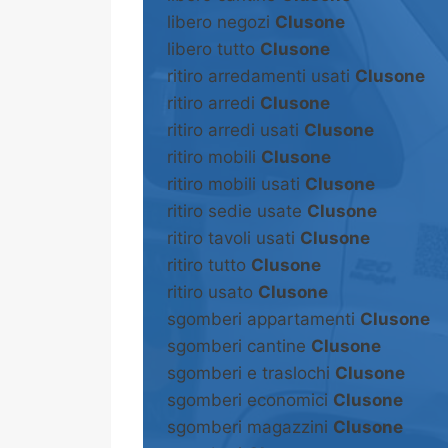
libero negozi
Clusone
libero tutto
Clusone
ritiro arredamenti usati
Clusone
ritiro arredi
Clusone
ritiro arredi usati
Clusone
ritiro mobili
Clusone
ritiro mobili usati
Clusone
ritiro sedie usate
Clusone
ritiro tavoli usati
Clusone
ritiro tutto
Clusone
ritiro usato
Clusone
sgomberi appartamenti
Clusone
sgomberi cantine
Clusone
sgomberi e traslochi
Clusone
sgomberi economici
Clusone
sgomberi magazzini
Clusone