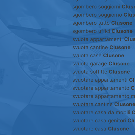
sgombero soggiorni
Clus
sgombero soggiorno
Clu
sgombero tutto
Clusone
sgombero uffici
Clusone
svuota appartamenti
Clu
svuota cantine
Clusone
svuota case
Clusone
svuota garage
Clusone
svuota soffitte
Clusone
svuotare appartamenti
Cl
svuotare appartamento
C
svuotare appartamento m
svuotare cantine
Cluson
svuotare casa da mobili
C
svuotare casa genitori
Cl
svuotare casa
Clusone