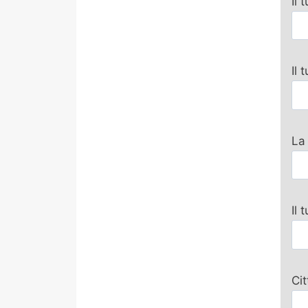
Il 
Il
La
Il 
Ci