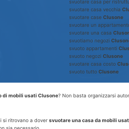
svuotare casa per ristrut
svuotare casa vecchia
Cl
svuotare case
Clusone
svuotare un appartamen
svuotare una casa
Cluso
svuotiamo negozi
Cluson
svuoto appartamenti
Clu
svuoto negozi
Clusone
svuotare casa costo
Clus
svuoto tutto
Clusone
ro di mobili usati Clusone
? Non basta organizzarsi aut
 si ritrovano a dover
svuotare una casa da mobili usat
on sia necessario