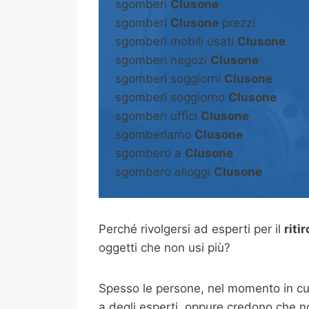
sgomberi
Clusone
sgomberi
Clusone
prezzi
sgomberi mobili usati
Clusone
sgomberi negozi
Clusone
sgomberi soggiorni
Clusone
sgomberi soggiorno
Clusone
sgomberi uffici
Clusone
sgomberiamo
Clusone
sgombero a
Clusone
sgombero alloggi
Clusone
Perché rivolgersi ad esperti per il
riti
oggetti che non usi più?
Spesso le persone, nel momento in cui
a degli esperti, oppure credono che n