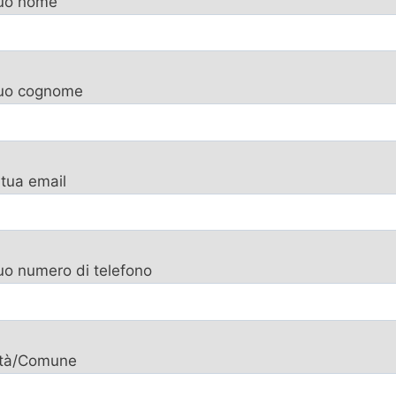
tuo nome
 tuo cognome
 tua email
tuo numero di telefono
ttà/Comune