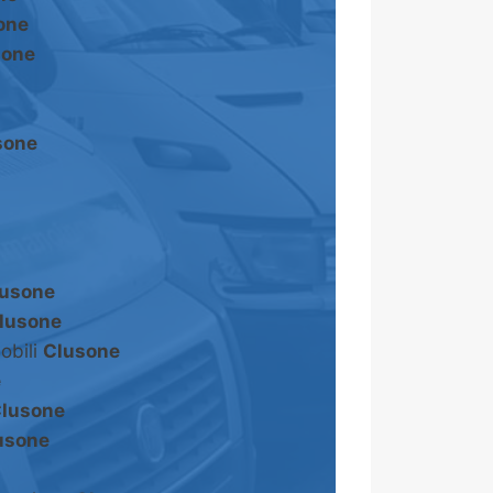
one
sone
sone
usone
lusone
obili
Clusone
e
lusone
usone