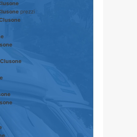
Clusone
Clusone
prezzi
Clusone
ne
sone
Clusone
e
sone
sone
e
e
ne