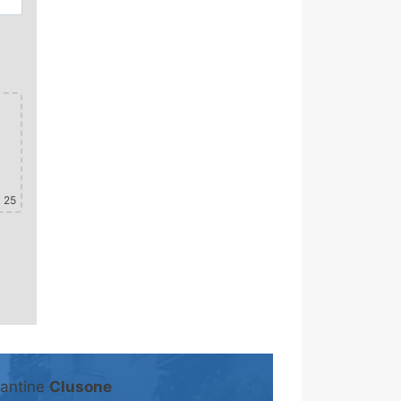
 25
cantine
Clusone