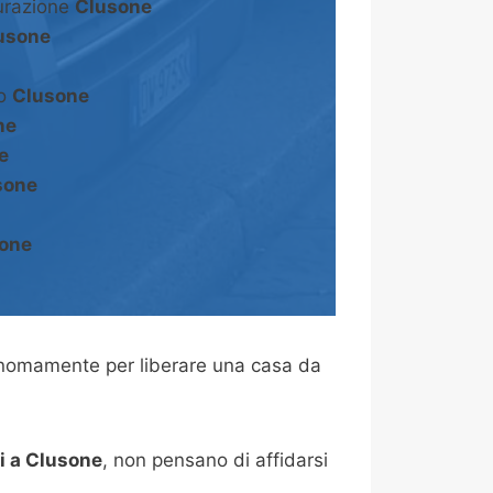
turazione
Clusone
usone
to
Clusone
ne
e
sone
one
onomamente per liberare una casa da
i a Clusone
, non pensano di affidarsi