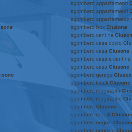
sgombero appartamenti
sgombero appartamenti
sgombero appartamento
usone
sgombero box
Clusone
sgombero cantine
Cluso
sgombero casa costo
Clu
sgombero casa
Clusone
sgombero case e cantine
sgombero case
Clusone
usone
sgombero garage
Cluson
sgombero locali
Clusone
sgombero magazzini
Clu
sgombero magazzino
Clu
sgombero
Clusone
sgombero mobili
Cluson
sgombero negozi
Cluson
sgombero negozio
Cluso