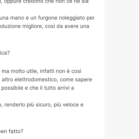
ti, oppure credono che non ce ne sia
i una mano e un furgone noleggiato per
oluzione migliore, così da avere una
ica?
a molto utile, infatti non è così
i altro elettrodomestico, come sapere
ossibile e che il tutto arrivi a
 renderlo più sicuro, più veloce e
ben fatto?