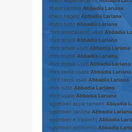
libero appartamento
Abbadia Lari
libero cantine
Abbadia Lariana
libero negozi
Abbadia Lariana
libero tutto
Abbadia Lariana
ritiro arredamenti usati
Abbadia La
ritiro arredi
Abbadia Lariana
ritiro arredi usati
Abbadia Lariana
ritiro mobili
Abbadia Lariana
ritiro mobili usati
Abbadia Lariana
ritiro sedie usate
Abbadia Lariana
ritiro tavoli usati
Abbadia Lariana
ritiro tutto
Abbadia Lariana
ritiro usato
Abbadia Lariana
sgomberi appartamenti
Abbadia L
sgomberi cantine
Abbadia Larian
sgomberi e traslochi
Abbadia Lari
sgomberi economici
Abbadia Lari