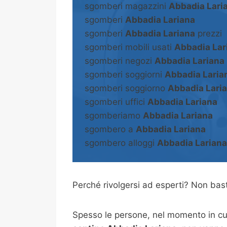
sgomberi magazzini
Abbadia Lari
sgomberi
Abbadia Lariana
sgomberi
Abbadia Lariana
prezzi
sgomberi mobili usati
Abbadia Lar
sgomberi negozi
Abbadia Lariana
sgomberi soggiorni
Abbadia Laria
sgomberi soggiorno
Abbadia Lari
sgomberi uffici
Abbadia Lariana
sgomberiamo
Abbadia Lariana
sgombero a
Abbadia Lariana
sgombero alloggi
Abbadia Lariana
Perché rivolgersi ad esperti? Non b
Spesso le persone, nel momento in cui