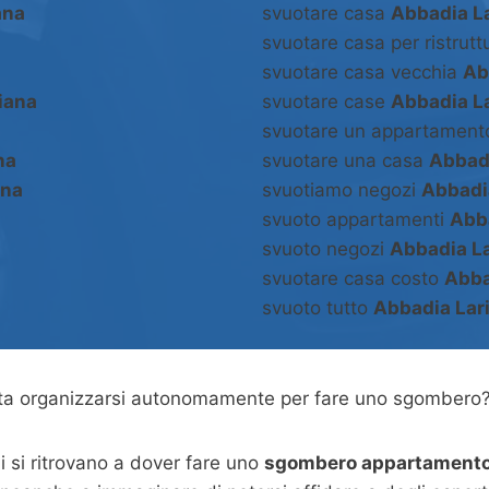
ana
svuotare casa
Abbadia L
svuotare casa per ristrut
svuotare casa vecchia
Ab
iana
svuotare case
Abbadia L
svuotare un appartamen
na
svuotare una casa
Abbad
ana
svuotiamo negozi
Abbadi
svuoto appartamenti
Abb
svuoto negozi
Abbadia L
svuotare casa costo
Abba
svuoto tutto
Abbadia Lar
asta organizzarsi autonomamente per fare uno sgombero
 si ritrovano a dover fare uno
sgombero appartamento