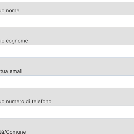
tuo nome
 tuo cognome
 tua email
tuo numero di telefono
ttà/Comune