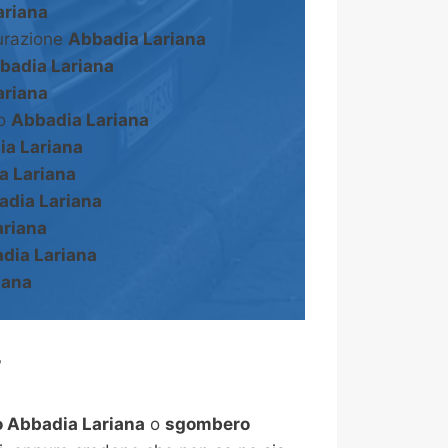
ariana
turazione
Abbadia Lariana
badia Lariana
ariana
to
Abbadia Lariana
ia Lariana
a Lariana
adia Lariana
ariana
dia Lariana
iana
?
 Abbadia Lariana
o
sgombero