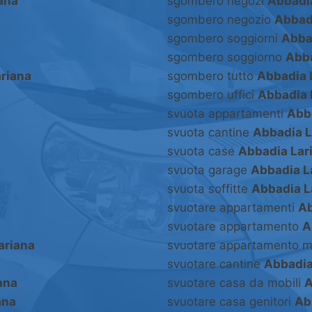
ana
sgombero negozi
Abbadi
sgombero negozio
Abbad
sgombero soggiorni
Abba
sgombero soggiorno
Abba
riana
sgombero tutto
Abbadia 
sgombero uffici
Abbadia 
svuota appartamenti
Abb
svuota cantine
Abbadia L
svuota case
Abbadia Lar
svuota garage
Abbadia L
svuota soffitte
Abbadia L
svuotare appartamenti
Ab
svuotare appartamento
A
ariana
svuotare appartamento m
a
svuotare cantine
Abbadia
ana
svuotare casa da mobili
A
ana
svuotare casa genitori
Ab