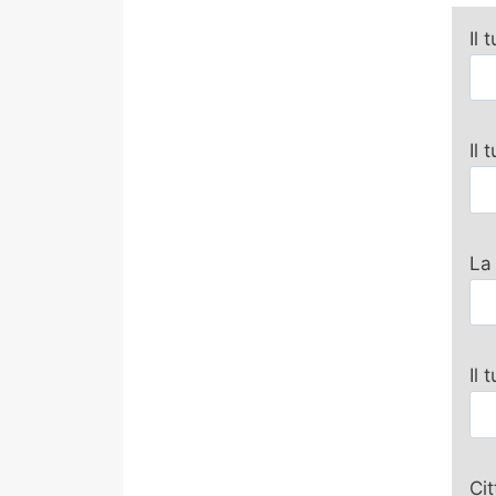
Il 
Il
La
Il 
Ci