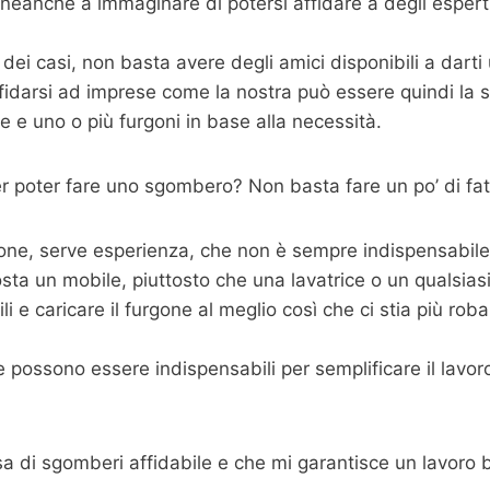
neanche a immaginare di potersi affidare a degli esper
dei casi, non basta avere degli amici disponibili a dart
fidarsi ad imprese come la nostra può essere quindi la s
 e uno o più furgoni in base alla necessità.
 poter fare uno sgombero? Non basta fare un po’ di fat
one, serve esperienza, che non è sempre indispensabile m
sta un mobile, piuttosto che una lavatrice o un qualsias
 e caricare il furgone al meglio così che ci stia più roba p
possono essere indispensabili per semplificare il lavoro,
sa di sgomberi affidabile e che mi garantisce un lavoro 