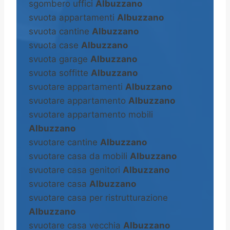
sgombero uffici
Albuzzano
svuota appartamenti
Albuzzano
svuota cantine
Albuzzano
svuota case
Albuzzano
svuota garage
Albuzzano
svuota soffitte
Albuzzano
svuotare appartamenti
Albuzzano
svuotare appartamento
Albuzzano
svuotare appartamento mobili
Albuzzano
svuotare cantine
Albuzzano
svuotare casa da mobili
Albuzzano
svuotare casa genitori
Albuzzano
svuotare casa
Albuzzano
svuotare casa per ristrutturazione
Albuzzano
svuotare casa vecchia
Albuzzano