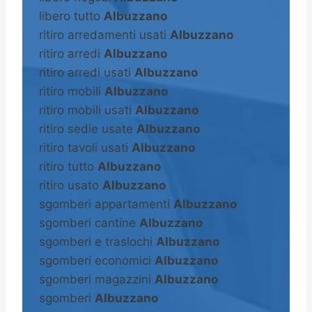
libero tutto
Albuzzano
ritiro arredamenti usati
Albuzzano
ritiro arredi
Albuzzano
ritiro arredi usati
Albuzzano
ritiro mobili
Albuzzano
ritiro mobili usati
Albuzzano
ritiro sedie usate
Albuzzano
ritiro tavoli usati
Albuzzano
ritiro tutto
Albuzzano
ritiro usato
Albuzzano
sgomberi appartamenti
Albuzzano
sgomberi cantine
Albuzzano
sgomberi e traslochi
Albuzzano
sgomberi economici
Albuzzano
sgomberi magazzini
Albuzzano
sgomberi
Albuzzano