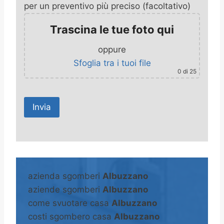
per un preventivo più preciso (facoltativo)
Trascina le tue foto qui
oppure
Sfoglia tra i tuoi file
0
di 25
A
l
t
azienda sgomberi
Albuzzano
e
aziende sgomberi
Albuzzano
r
come svuotare casa
Albuzzano
n
costi sgombero casa
Albuzzano
a