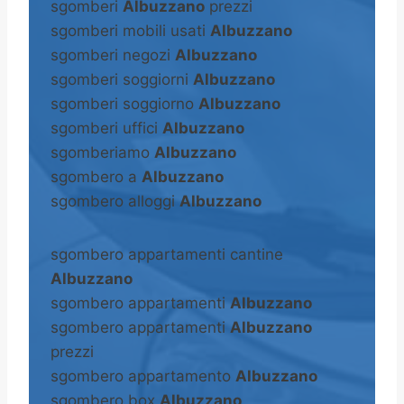
sgomberi
Albuzzano
prezzi
sgomberi mobili usati
Albuzzano
sgomberi negozi
Albuzzano
sgomberi soggiorni
Albuzzano
sgomberi soggiorno
Albuzzano
sgomberi uffici
Albuzzano
sgomberiamo
Albuzzano
sgombero a
Albuzzano
sgombero alloggi
Albuzzano
sgombero appartamenti cantine
Albuzzano
sgombero appartamenti
Albuzzano
sgombero appartamenti
Albuzzano
prezzi
sgombero appartamento
Albuzzano
sgombero box
Albuzzano