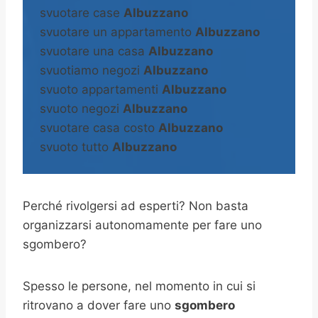
svuotare case
Albuzzano
svuotare un appartamento
Albuzzano
svuotare una casa
Albuzzano
svuotiamo negozi
Albuzzano
svuoto appartamenti
Albuzzano
svuoto negozi
Albuzzano
svuotare casa costo
Albuzzano
svuoto tutto
Albuzzano
Perché rivolgersi ad esperti? Non basta
organizzarsi autonomamente per fare uno
sgombero?
Spesso le persone, nel momento in cui si
ritrovano a dover fare uno
sgombero