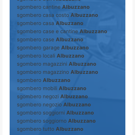
sgombero cantine
Albuzzano
sgombero casa costo
Albuzzano
sgombero casa
Albuzzano
sgombero case e cantine
Albuzzano
sgombero case
Albuzzano
sgombero garage
Albuzzano
sgombero locali
Albuzzano
sgombero magazzini
Albuzzano
sgombero magazzino
Albuzzano
sgombero
Albuzzano
sgombero mobili
Albuzzano
sgombero negozi
Albuzzano
sgombero negozio
Albuzzano
sgombero soggiorni
Albuzzano
sgombero soggiorno
Albuzzano
sgombero tutto
Albuzzano