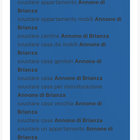
svuotare appartamento
Annone di
Brianza
svuotare appartamento mobili
Annone di
Brianza
svuotare cantine
Annone di Brianza
svuotare casa da mobili
Annone di
Brianza
svuotare casa genitori
Annone di
Brianza
svuotare casa
Annone di Brianza
svuotare casa per ristrutturazione
Annone di Brianza
svuotare casa vecchia
Annone di
Brianza
svuotare case
Annone di Brianza
svuotare un appartamento
Annone di
Brianza