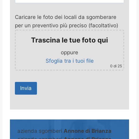
Caricare le foto dei locali da sgomberare
per un preventivo più preciso (facoltativo)
Trascina le tue foto qui
oppure
Sfoglia tra i tuoi file
0
di 25
A
l
t
azienda sgomberi
Annone di Brianza
e