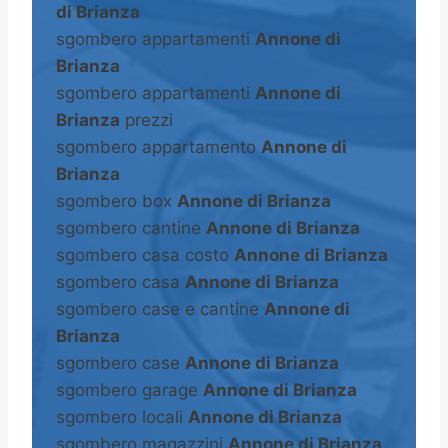
di Brianza
sgombero appartamenti
Annone di
Brianza
sgombero appartamenti
Annone di
Brianza
prezzi
sgombero appartamento
Annone di
Brianza
sgombero box
Annone di Brianza
sgombero cantine
Annone di Brianza
sgombero casa costo
Annone di Brianza
sgombero casa
Annone di Brianza
sgombero case e cantine
Annone di
Brianza
sgombero case
Annone di Brianza
sgombero garage
Annone di Brianza
sgombero locali
Annone di Brianza
sgombero magazzini
Annone di Brianza