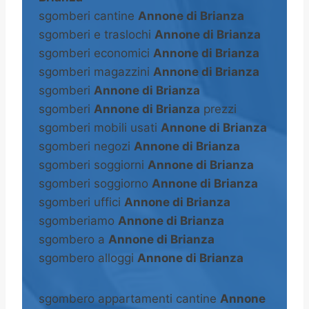
sgomberi cantine
Annone di Brianza
sgomberi e traslochi
Annone di Brianza
sgomberi economici
Annone di Brianza
sgomberi magazzini
Annone di Brianza
sgomberi
Annone di Brianza
sgomberi
Annone di Brianza
prezzi
sgomberi mobili usati
Annone di Brianza
sgomberi negozi
Annone di Brianza
sgomberi soggiorni
Annone di Brianza
sgomberi soggiorno
Annone di Brianza
sgomberi uffici
Annone di Brianza
sgomberiamo
Annone di Brianza
sgombero a
Annone di Brianza
sgombero alloggi
Annone di Brianza
sgombero appartamenti cantine
Annone