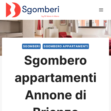
Salta
al
contenuto
SGOMBERI
SGOMBERO APPARTAMENTI
Sgombero
appartamenti
Annone di