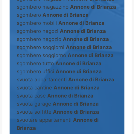
sgombero magazzino
Annone di Brianza
sgombero
Annone di Brianza
sgombero mobili
Annone di Brianza
sgombero negozi
Annone di Brianza
sgombero negozio
Annone di Brianza
sgombero soggiorni
Annone di Brianza
sgombero soggiorno
Annone di Brianza
sgombero tutto
Annone di Brianza
sgombero uffici
Annone di Brianza
svuota appartamenti
Annone di Brianza
svuota cantine
Annone di Brianza
svuota case
Annone di Brianza
svuota garage
Annone di Brianza
svuota soffitte
Annone di Brianza
svuotare appartamenti
Annone di
Brianza