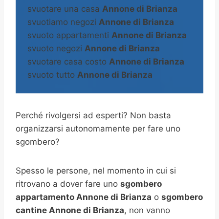
svuotare una casa
Annone di Brianza
svuotiamo negozi
Annone di Brianza
svuoto appartamenti
Annone di Brianza
svuoto negozi
Annone di Brianza
svuotare casa costo
Annone di Brianza
svuoto tutto
Annone di Brianza
Perché rivolgersi ad esperti? Non basta
organizzarsi autonomamente per fare uno
sgombero?
Spesso le persone, nel momento in cui si
ritrovano a dover fare uno
sgombero
appartamento Annone di Brianza
o
sgombero
cantine
Annone di Brianza
, non vanno