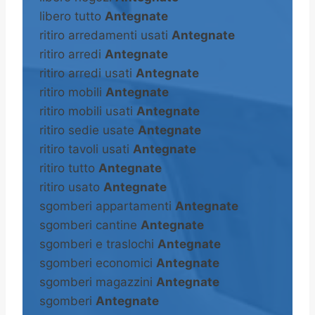
libero tutto
Antegnate
ritiro arredamenti usati
Antegnate
ritiro arredi
Antegnate
ritiro arredi usati
Antegnate
ritiro mobili
Antegnate
ritiro mobili usati
Antegnate
ritiro sedie usate
Antegnate
ritiro tavoli usati
Antegnate
ritiro tutto
Antegnate
ritiro usato
Antegnate
sgomberi appartamenti
Antegnate
sgomberi cantine
Antegnate
sgomberi e traslochi
Antegnate
sgomberi economici
Antegnate
sgomberi magazzini
Antegnate
sgomberi
Antegnate