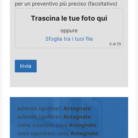
per un preventivo più preciso (facoltativo)
Trascina le tue foto qui
oppure
Sfoglia tra i tuoi file
0
di 25
A
l
t
azienda sgomberi
Antegnate
e
aziende sgomberi
Antegnate
r
come svuotare casa
Antegnate
n
costi sgombero casa
Antegnate
a