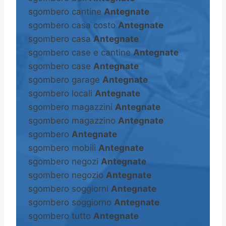
sgombero cantine
Antegnate
sgombero casa costo
Antegnate
sgombero casa
Antegnate
sgombero case e cantine
Antegnate
sgombero case
Antegnate
sgombero garage
Antegnate
sgombero locali
Antegnate
sgombero magazzini
Antegnate
sgombero magazzino
Antegnate
sgombero
Antegnate
sgombero mobili
Antegnate
sgombero negozi
Antegnate
sgombero negozio
Antegnate
sgombero soggiorni
Antegnate
sgombero soggiorno
Antegnate
sgombero tutto
Antegnate