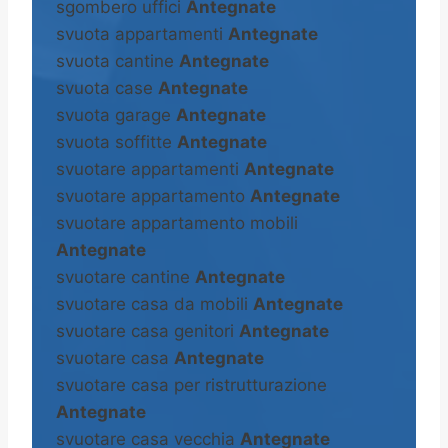
sgombero uffici
Antegnate
svuota appartamenti
Antegnate
svuota cantine
Antegnate
svuota case
Antegnate
svuota garage
Antegnate
svuota soffitte
Antegnate
svuotare appartamenti
Antegnate
svuotare appartamento
Antegnate
svuotare appartamento mobili
Antegnate
svuotare cantine
Antegnate
svuotare casa da mobili
Antegnate
svuotare casa genitori
Antegnate
svuotare casa
Antegnate
svuotare casa per ristrutturazione
Antegnate
svuotare casa vecchia
Antegnate