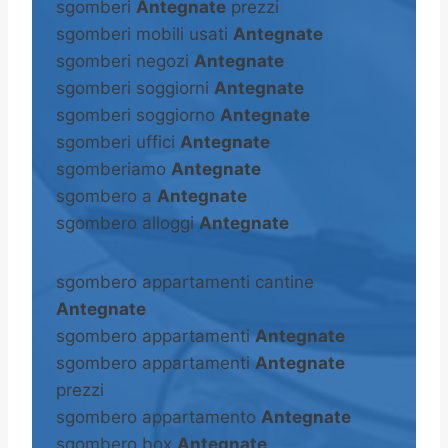
sgomberi
Antegnate
prezzi
sgomberi mobili usati
Antegnate
sgomberi negozi
Antegnate
sgomberi soggiorni
Antegnate
sgomberi soggiorno
Antegnate
sgomberi uffici
Antegnate
sgomberiamo
Antegnate
sgombero a
Antegnate
sgombero alloggi
Antegnate
sgombero appartamenti cantine
Antegnate
sgombero appartamenti
Antegnate
sgombero appartamenti
Antegnate
prezzi
sgombero appartamento
Antegnate
sgombero box
Antegnate