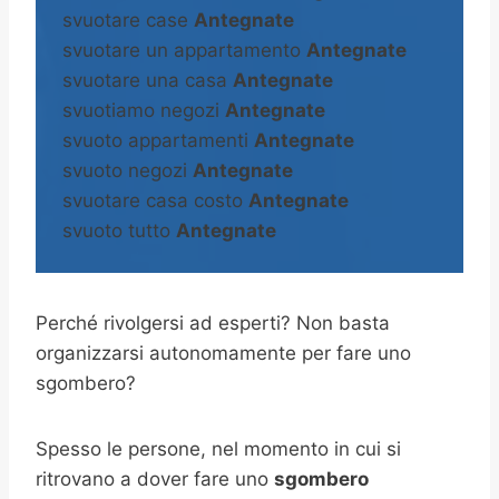
svuotare case
Antegnate
svuotare un appartamento
Antegnate
svuotare una casa
Antegnate
svuotiamo negozi
Antegnate
svuoto appartamenti
Antegnate
svuoto negozi
Antegnate
svuotare casa costo
Antegnate
svuoto tutto
Antegnate
Perché rivolgersi ad esperti? Non basta
organizzarsi autonomamente per fare uno
sgombero?
Spesso le persone, nel momento in cui si
ritrovano a dover fare uno
sgombero