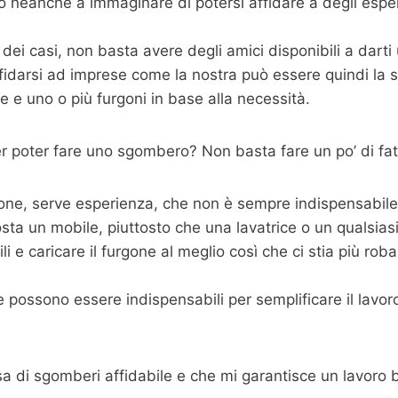
o neanche a immaginare di potersi affidare a degli espe
dei casi, non basta avere degli amici disponibili a dart
fidarsi ad imprese come la nostra può essere quindi la s
 e uno o più furgoni in base alla necessità.
 poter fare uno sgombero? Non basta fare un po’ di fat
one, serve esperienza, che non è sempre indispensabile m
sta un mobile, piuttosto che una lavatrice o un qualsias
 e caricare il furgone al meglio così che ci stia più roba p
possono essere indispensabili per semplificare il lavoro,
sa di sgomberi affidabile e che mi garantisce un lavoro 