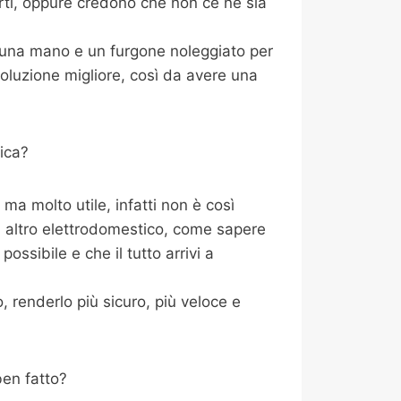
rti, oppure credono che non ce ne sia
i una mano e un furgone noleggiato per
oluzione migliore, così da avere una
ica?
a molto utile, infatti non è così
i altro elettrodomestico, come sapere
ossibile e che il tutto arrivi a
 renderlo più sicuro, più veloce e
ben fatto?