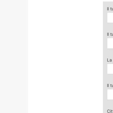
Il 
Il
La
Il 
Ci