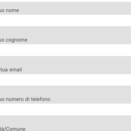
tuo nome
 tuo cognome
 tua email
tuo numero di telefono
ttà/Comune