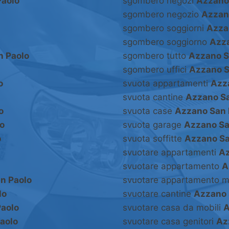
Paolo
sgombero negozi
Azzano
sgombero negozio
Azzan
sgombero soggiorni
Azza
sgombero soggiorno
Azza
n Paolo
sgombero tutto
Azzano S
sgombero uffici
Azzano S
o
svuota appartamenti
Azz
svuota cantine
Azzano Sa
o
svuota case
Azzano San 
o
svuota garage
Azzano Sa
o
svuota soffitte
Azzano Sa
svuotare appartamenti
Az
svuotare appartamento
A
n Paolo
svuotare appartamento m
lo
svuotare cantine
Azzano 
aolo
svuotare casa da mobili
A
aolo
svuotare casa genitori
Az