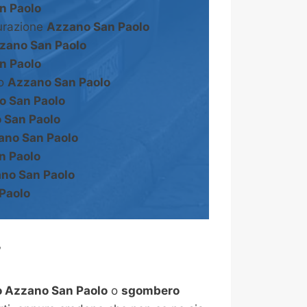
n Paolo
turazione
Azzano San Paolo
zano San Paolo
n Paolo
to
Azzano San Paolo
o San Paolo
 San Paolo
ano San Paolo
n Paolo
no San Paolo
Paolo
?
 Azzano San Paolo
o
sgombero