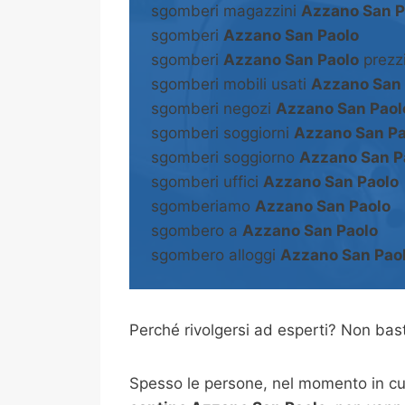
sgomberi magazzini
Azzano San P
sgomberi
Azzano San Paolo
sgomberi
Azzano San Paolo
prezz
sgomberi mobili usati
Azzano San 
sgomberi negozi
Azzano San Paol
sgomberi soggiorni
Azzano San Pa
sgomberi soggiorno
Azzano San P
sgomberi uffici
Azzano San Paolo
sgomberiamo
Azzano San Paolo
sgombero a
Azzano San Paolo
sgombero alloggi
Azzano San Pao
Perché rivolgersi ad esperti? Non b
Spesso le persone, nel momento in cui