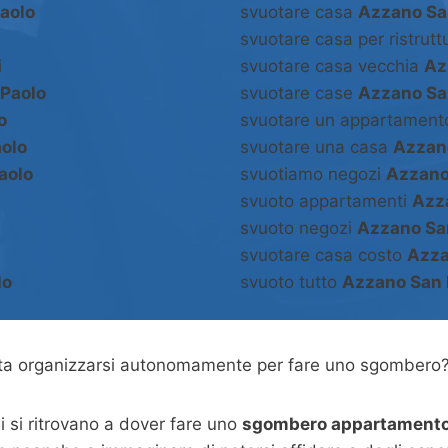
aolo
svuotare casa
Azzano Sa
svuotare casa per ristrut
i
svuotare casa vecchia
Az
Paolo
svuotare case
Azzano Sa
o
svuotare un appartamen
olo
svuotare una casa
Azzan
aolo
svuotiamo negozi
Azzano
svuoto appartamenti
Azz
svuoto negozi
Azzano Sa
svuotare casa costo
Azza
lo
svuoto tutto
Azzano San 
asta organizzarsi autonomamente per fare uno sgombero
 si ritrovano a dover fare uno
sgombero appartamento