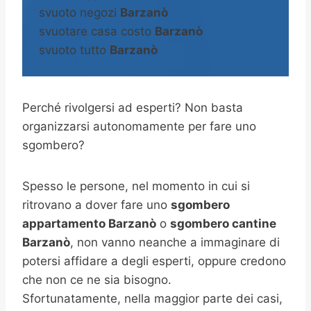
svuoto negozi
Barzanò
svuotare casa costo
Barzanò
svuoto tutto
Barzanò
Perché rivolgersi ad esperti? Non basta
organizzarsi autonomamente per fare uno
sgombero?
Spesso le persone, nel momento in cui si
ritrovano a dover fare uno
sgombero
appartamento Barzanò
o
sgombero cantine
Barzanò
, non vanno neanche a immaginare di
potersi affidare a degli esperti, oppure credono
che non ce ne sia bisogno.
Sfortunatamente, nella maggior parte dei casi,