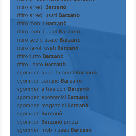
ritiro arredi
Barzanò
ritiro arredi usati
Barzanò
ritiro mobili
Barzanò
ritiro mobili usati
Barzanò
ritiro sedie usate
Barzanò
ritiro tavoli usati
Barzanò
ritiro tutto
Barzanò
ritiro usato
Barzanò
sgomberi appartamenti
Barzanò
sgomberi cantine
Barzanò
sgomberi e traslochi
Barzanò
sgomberi economici
Barzanò
sgomberi magazzini
Barzanò
sgomberi
Barzanò
sgomberi
Barzanò
prezzi
sgomberi mobili usati
Barzanò