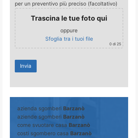
per un preventivo più preciso (facoltativo)
Trascina le tue foto qui
oppure
Sfoglia tra i tuoi file
0
di 25
A
l
t
azienda sgomberi
Barzanò
e
aziende sgomberi
Barzanò
r
come svuotare casa
Barzanò
n
costi sgombero casa
Barzanò
a