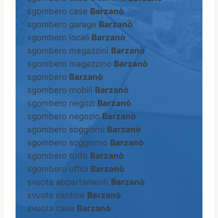
sgombero case
Barzanò
sgombero garage
Barzanò
sgombero locali
Barzanò
sgombero magazzini
Barzanò
sgombero magazzino
Barzanò
sgombero
Barzanò
sgombero mobili
Barzanò
sgombero negozi
Barzanò
sgombero negozio
Barzanò
sgombero soggiorni
Barzanò
sgombero soggiorno
Barzanò
sgombero tutto
Barzanò
sgombero uffici
Barzanò
svuota appartamenti
Barzanò
svuota cantine
Barzanò
svuota case
Barzanò