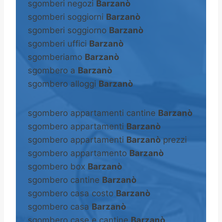
sgomberi negozi
Barzanò
sgomberi soggiorni
Barzanò
sgomberi soggiorno
Barzanò
sgomberi uffici
Barzanò
sgomberiamo
Barzanò
sgombero a
Barzanò
sgombero alloggi
Barzanò
sgombero appartamenti cantine
Barzanò
sgombero appartamenti
Barzanò
sgombero appartamenti
Barzanò
prezzi
sgombero appartamento
Barzanò
sgombero box
Barzanò
sgombero cantine
Barzanò
sgombero casa costo
Barzanò
sgombero casa
Barzanò
sgombero case e cantine
Barzanò