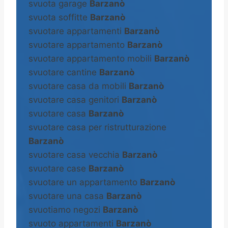
svuota garage
Barzanò
svuota soffitte
Barzanò
svuotare appartamenti
Barzanò
svuotare appartamento
Barzanò
svuotare appartamento mobili
Barzanò
svuotare cantine
Barzanò
svuotare casa da mobili
Barzanò
svuotare casa genitori
Barzanò
svuotare casa
Barzanò
svuotare casa per ristrutturazione
Barzanò
svuotare casa vecchia
Barzanò
svuotare case
Barzanò
svuotare un appartamento
Barzanò
svuotare una casa
Barzanò
svuotiamo negozi
Barzanò
svuoto appartamenti
Barzanò