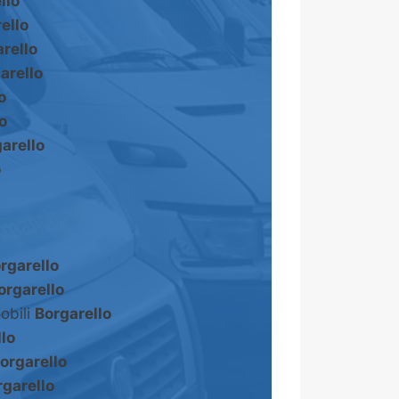
llo
ello
rello
arello
o
o
arello
o
rgarello
orgarello
obili
Borgarello
lo
orgarello
rgarello