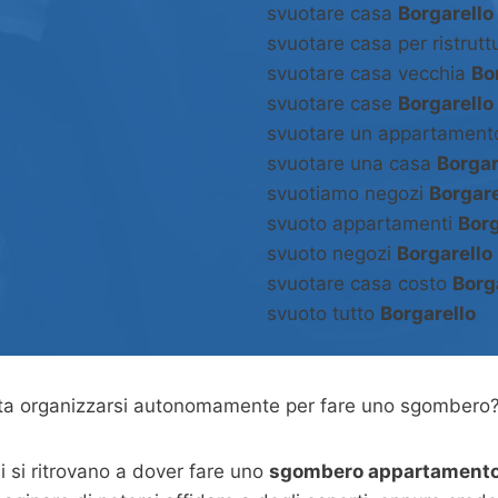
svuotare casa
Borgarello
svuotare casa per ristrut
svuotare casa vecchia
Bo
svuotare case
Borgarello
svuotare un appartamen
svuotare una casa
Borgar
svuotiamo negozi
Borgare
svuoto appartamenti
Borg
svuoto negozi
Borgarello
svuotare casa costo
Borg
svuoto tutto
Borgarello
asta organizzarsi autonomamente per fare uno sgombero
 si ritrovano a dover fare uno
sgombero appartamento 