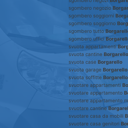
sgombero negozi
Borgare
sgombero negozio
Borgar
sgombero soggiorni
Borga
sgombero soggiorno
Borg
sgombero tutto
Borgarell
sgombero uffici
Borgarell
svuota appartamenti
Borg
svuota cantine
Borgarell
svuota case
Borgarello
svuota garage
Borgarello
svuota soffitte
Borgarello
svuotare appartamenti
Bo
svuotare appartamento
B
svuotare appartamento m
svuotare cantine
Borgarel
svuotare casa da mobili
B
svuotare casa genitori
Bo