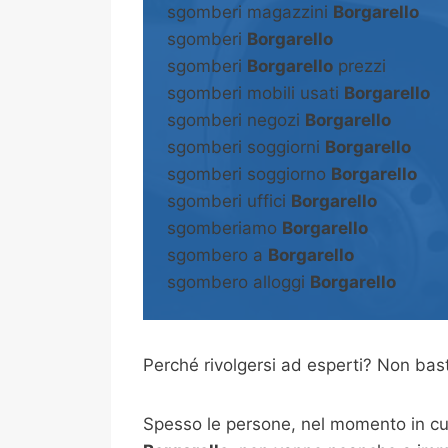
sgomberi magazzini
Borgarello
sgomberi
Borgarello
sgomberi
Borgarello
prezzi
sgomberi mobili usati
Borgarello
sgomberi negozi
Borgarello
sgomberi soggiorni
Borgarello
sgomberi soggiorno
Borgarello
sgomberi uffici
Borgarello
sgomberiamo
Borgarello
sgombero a
Borgarello
sgombero alloggi
Borgarello
Perché rivolgersi ad esperti? Non b
Spesso le persone, nel momento in cui