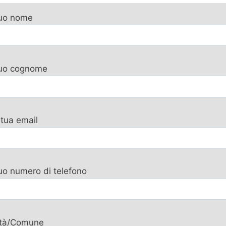
tuo nome
 tuo cognome
 tua email
tuo numero di telefono
ttà/Comune