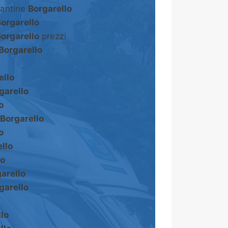
cantine
Borgarello
orgarello
orgarello
prezzi
Borgarello
ello
garello
o
Borgarello
o
llo
lo
arello
garello
lo