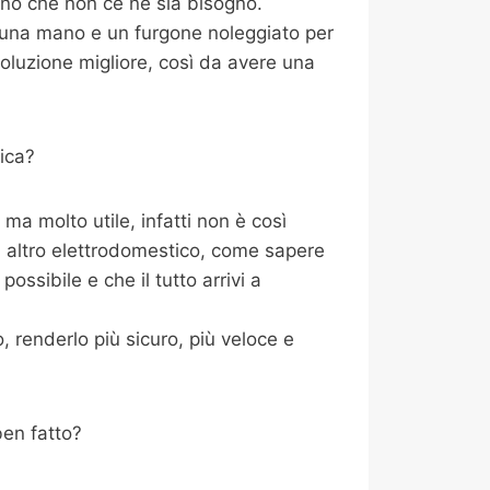
ono che non ce ne sia bisogno.
i una mano e un furgone noleggiato per
oluzione migliore, così da avere una
ica?
a molto utile, infatti non è così
i altro elettrodomestico, come sapere
ossibile e che il tutto arrivi a
 renderlo più sicuro, più veloce e
ben fatto?