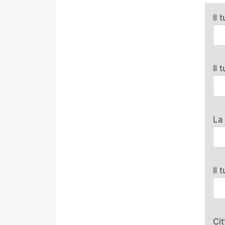
Il 
Il
La
Il 
Ci