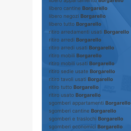
libero appartamento
Borgarello
libero cantine
Borgarello
libero negozi
Borgarello
libero tutto
Borgarello
ritiro arredamenti usati
Borgarello
ritiro arredi
Borgarello
ritiro arredi usati
Borgarello
ritiro mobili
Borgarello
ritiro mobili usati
Borgarello
ritiro sedie usate
Borgarello
ritiro tavoli usati
Borgarello
ritiro tutto
Borgarello
ritiro usato
Borgarello
sgomberi appartamenti
Borgarello
sgomberi cantine
Borgarello
sgomberi e traslochi
Borgarello
sgomberi economici
Borgarello