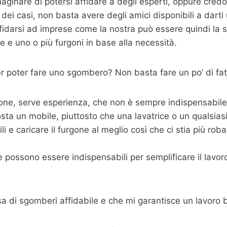
ginare di potersi affidare a degli esperti, oppure cred
dei casi, non basta avere degli amici disponibili a dart
fidarsi ad imprese come la nostra può essere quindi la s
 e uno o più furgoni in base alla necessità.
 poter fare uno sgombero? Non basta fare un po’ di fat
one, serve esperienza, che non è sempre indispensabile m
sta un mobile, piuttosto che una lavatrice o un qualsias
 e caricare il furgone al meglio così che ci stia più roba p
possono essere indispensabili per semplificare il lavoro,
sa di sgomberi affidabile e che mi garantisce un lavoro 