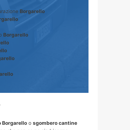
turazione
Borgarello
rgarello
to
Borgarello
ello
llo
arello
arello
?
Borgarello
o
sgombero cantine