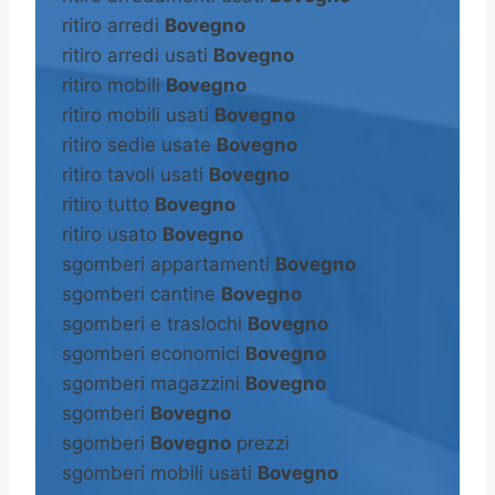
ritiro arredi
Bovegno
ritiro arredi usati
Bovegno
ritiro mobili
Bovegno
ritiro mobili usati
Bovegno
ritiro sedie usate
Bovegno
ritiro tavoli usati
Bovegno
ritiro tutto
Bovegno
ritiro usato
Bovegno
sgomberi appartamenti
Bovegno
sgomberi cantine
Bovegno
sgomberi e traslochi
Bovegno
sgomberi economici
Bovegno
sgomberi magazzini
Bovegno
sgomberi
Bovegno
sgomberi
Bovegno
prezzi
sgomberi mobili usati
Bovegno