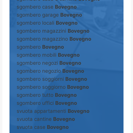
sgombero case
Bovegno
sgombero garage
Bovegno
sgombero locali
Bovegno
sgombero magazzini
Bovegno
sgombero magazzino
Bovegno
sgombero
Bovegno
sgombero mobili
Bovegno
sgombero negozi
Bovegno
sgombero negozio
Bovegno
sgombero soggiorni
Bovegno
sgombero soggiorno
Bovegno
sgombero tutto
Bovegno
sgombero uffici
Bovegno
svuota appartamenti
Bovegno
svuota cantine
Bovegno
svuota case
Bovegno