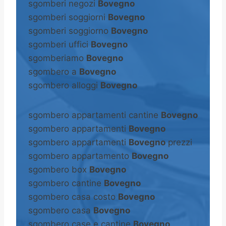
sgomberi negozi
Bovegno
sgomberi soggiorni
Bovegno
sgomberi soggiorno
Bovegno
sgomberi uffici
Bovegno
sgomberiamo
Bovegno
sgombero a
Bovegno
sgombero alloggi
Bovegno
sgombero appartamenti cantine
Bovegno
sgombero appartamenti
Bovegno
sgombero appartamenti
Bovegno
prezzi
sgombero appartamento
Bovegno
sgombero box
Bovegno
sgombero cantine
Bovegno
sgombero casa costo
Bovegno
sgombero casa
Bovegno
sgombero case e cantine
Bovegno