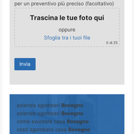
per un preventivo più preciso (facoltativo)
Trascina le tue foto qui
oppure
Sfoglia tra i tuoi file
0
di 25
A
l
t
azienda sgomberi
Bovegno
e
aziende sgomberi
Bovegno
r
come svuotare casa
Bovegno
n
costi sgombero casa
Bovegno
a