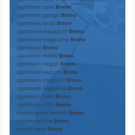
sgombero case
Breno
sgombero garage
Breno
sgombero locali
Breno
sgombero magazzini
Breno
sgombero magazzino
Breno
sgombero
Breno
sgombero mobili
Breno
sgombero negozi
Breno
sgombero negozio
Breno
sgombero soggiorni
Breno
sgombero soggiorno
Breno
sgombero tutto
Breno
sgombero uffici
Breno
svuota appartamenti
Breno
svuota cantine
Breno
svuota case
Breno