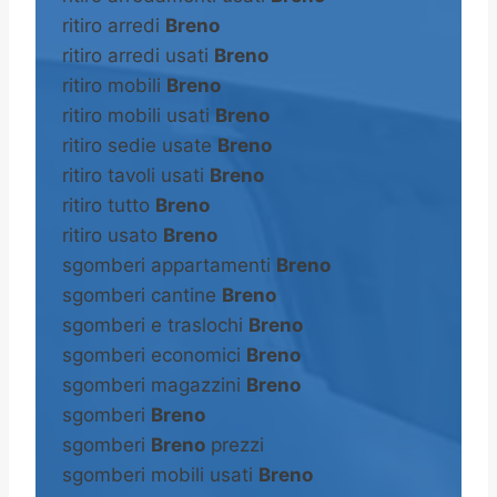
ritiro arredi
Breno
ritiro arredi usati
Breno
ritiro mobili
Breno
ritiro mobili usati
Breno
ritiro sedie usate
Breno
ritiro tavoli usati
Breno
ritiro tutto
Breno
ritiro usato
Breno
sgomberi appartamenti
Breno
sgomberi cantine
Breno
sgomberi e traslochi
Breno
sgomberi economici
Breno
sgomberi magazzini
Breno
sgomberi
Breno
sgomberi
Breno
prezzi
sgomberi mobili usati
Breno