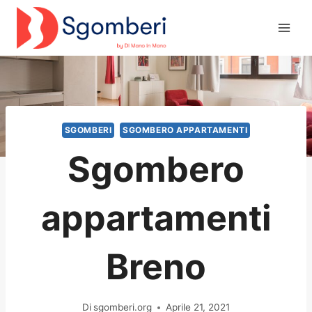
Salta
al
contenuto
SGOMBERI
SGOMBERO APPARTAMENTI
Sgombero
appartamenti
Breno
Di
sgomberi.org
Aprile 21, 2021