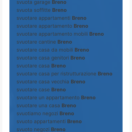
svuota garage
Breno
svuota soffitte
Breno
svuotare appartamenti
Breno
svuotare appartamento
Breno
svuotare appartamento mobili
Breno
svuotare cantine
Breno
svuotare casa da mobili
Breno
svuotare casa genitori
Breno
svuotare casa
Breno
svuotare casa per ristrutturazione
Breno
svuotare casa vecchia
Breno
svuotare case
Breno
svuotare un appartamento
Breno
svuotare una casa
Breno
svuotiamo negozi
Breno
svuoto appartamenti
Breno
svuoto negozi
Breno