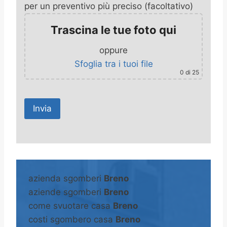
per un preventivo più preciso (facoltativo)
Trascina le tue foto qui
oppure
Sfoglia tra i tuoi file
0
di 25
A
l
t
azienda sgomberi
Breno
e
aziende sgomberi
Breno
r
come svuotare casa
Breno
n
costi sgombero casa
Breno
a