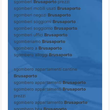
sgomberi
Brusaporto
prezzi
sgomberi mobili usati
Brusaporto
sgomberi negozi
Brusaporto
sgomberi soggiorni
Brusaporto
sgomberi soggiorno
Brusaporto
sgomberi uffici
Brusaporto
sgomberiamo
Brusaporto
sgombero a
Brusaporto
sgombero alloggi
Brusaporto
sgombero appartamenti cantine
Brusaporto
sgombero appartamenti
Brusaporto
sgombero appartamenti
Brusaporto
prezzi
sgombero appartamento
Brusaporto
sgombero box
Brusaporto