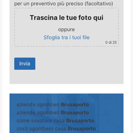
per un preventivo più preciso (facoltativo)
Trascina le tue foto qui
oppure
Sfoglia tra i tuoi file
0
di 25
A
l
t
azienda sgomberi
Brusaporto
e
aziende sgomberi
Brusaporto
r
come svuotare casa
Brusaporto
n
costi sgombero casa
Brusaporto
a