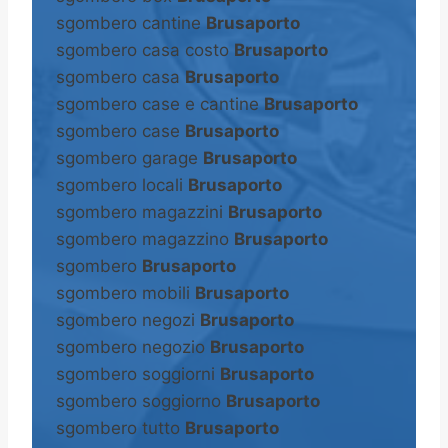
sgombero cantine
Brusaporto
sgombero casa costo
Brusaporto
sgombero casa
Brusaporto
sgombero case e cantine
Brusaporto
sgombero case
Brusaporto
sgombero garage
Brusaporto
sgombero locali
Brusaporto
sgombero magazzini
Brusaporto
sgombero magazzino
Brusaporto
sgombero
Brusaporto
sgombero mobili
Brusaporto
sgombero negozi
Brusaporto
sgombero negozio
Brusaporto
sgombero soggiorni
Brusaporto
sgombero soggiorno
Brusaporto
sgombero tutto
Brusaporto