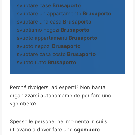
svuotare case
Brusaporto
svuotare un appartamento
Brusaporto
svuotare una casa
Brusaporto
svuotiamo negozi
Brusaporto
svuoto appartamenti
Brusaporto
svuoto negozi
Brusaporto
svuotare casa costo
Brusaporto
svuoto tutto
Brusaporto
Perché rivolgersi ad esperti? Non basta
organizzarsi autonomamente per fare uno
sgombero?
Spesso le persone, nel momento in cui si
ritrovano a dover fare uno
sgombero