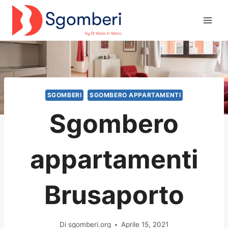
Salta
al
contenuto
SGOMBERI
SGOMBERO APPARTAMENTI
Sgombero
appartamenti
Brusaporto
Di
sgomberi.org
Aprile 15, 2021