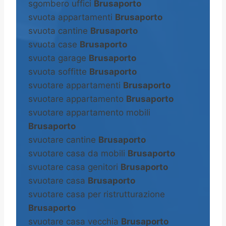
sgombero uffici
Brusaporto
svuota appartamenti
Brusaporto
svuota cantine
Brusaporto
svuota case
Brusaporto
svuota garage
Brusaporto
svuota soffitte
Brusaporto
svuotare appartamenti
Brusaporto
svuotare appartamento
Brusaporto
svuotare appartamento mobili
Brusaporto
svuotare cantine
Brusaporto
svuotare casa da mobili
Brusaporto
svuotare casa genitori
Brusaporto
svuotare casa
Brusaporto
svuotare casa per ristrutturazione
Brusaporto
svuotare casa vecchia
Brusaporto