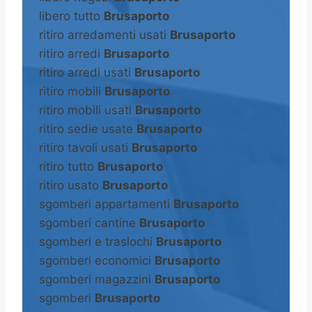
libero tutto
Brusaporto
ritiro arredamenti usati
Brusaporto
ritiro arredi
Brusaporto
ritiro arredi usati
Brusaporto
ritiro mobili
Brusaporto
ritiro mobili usati
Brusaporto
ritiro sedie usate
Brusaporto
ritiro tavoli usati
Brusaporto
ritiro tutto
Brusaporto
ritiro usato
Brusaporto
sgomberi appartamenti
Brusaporto
sgomberi cantine
Brusaporto
sgomberi e traslochi
Brusaporto
sgomberi economici
Brusaporto
sgomberi magazzini
Brusaporto
sgomberi
Brusaporto