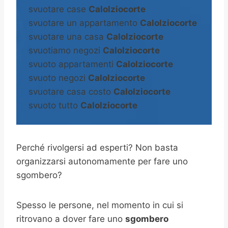
svuotare case
Calolziocorte
svuotare un appartamento
Calolziocorte
svuotare una casa
Calolziocorte
svuotiamo negozi
Calolziocorte
svuoto appartamenti
Calolziocorte
svuoto negozi
Calolziocorte
svuotare casa costo
Calolziocorte
svuoto tutto
Calolziocorte
Perché rivolgersi ad esperti? Non basta
organizzarsi autonomamente per fare uno
sgombero?
Spesso le persone, nel momento in cui si
ritrovano a dover fare uno
sgombero