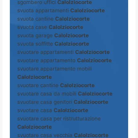
sgombero uffici
Calolziocorte
svuota appartamenti
Calolziocorte
svuota cantine
Calolziocorte
svuota case
Calolziocorte
svuota garage
Calolziocorte
svuota soffitte
Calolziocorte
svuotare appartamenti
Calolziocorte
svuotare appartamento
Calolziocorte
svuotare appartamento mobili
Calolziocorte
svuotare cantine
Calolziocorte
svuotare casa da mobili
Calolziocorte
svuotare casa genitori
Calolziocorte
svuotare casa
Calolziocorte
svuotare casa per ristrutturazione
Calolziocorte
svuotare casa vecchia
Calolziocorte