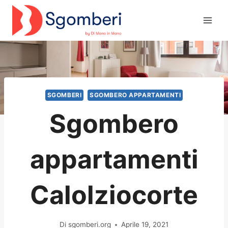
Salta
al
contenuto
SGOMBERI
SGOMBERO APPARTAMENTI
Sgombero
appartamenti
Calolziocorte
Di
sgomberi.org
Aprile 19, 2021