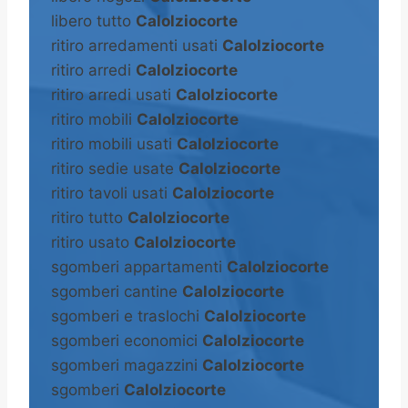
libero tutto
Calolziocorte
ritiro arredamenti usati
Calolziocorte
ritiro arredi
Calolziocorte
ritiro arredi usati
Calolziocorte
ritiro mobili
Calolziocorte
ritiro mobili usati
Calolziocorte
ritiro sedie usate
Calolziocorte
ritiro tavoli usati
Calolziocorte
ritiro tutto
Calolziocorte
ritiro usato
Calolziocorte
sgomberi appartamenti
Calolziocorte
sgomberi cantine
Calolziocorte
sgomberi e traslochi
Calolziocorte
sgomberi economici
Calolziocorte
sgomberi magazzini
Calolziocorte
sgomberi
Calolziocorte