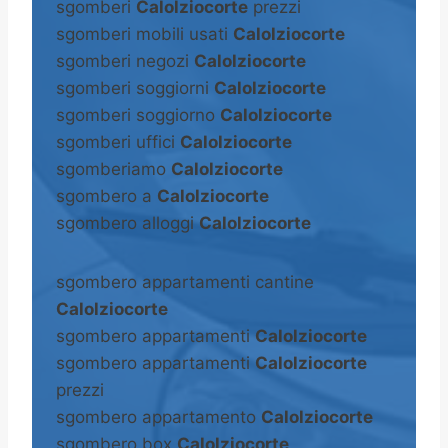
sgomberi
Calolziocorte
prezzi
sgomberi mobili usati
Calolziocorte
sgomberi negozi
Calolziocorte
sgomberi soggiorni
Calolziocorte
sgomberi soggiorno
Calolziocorte
sgomberi uffici
Calolziocorte
sgomberiamo
Calolziocorte
sgombero a
Calolziocorte
sgombero alloggi
Calolziocorte
sgombero appartamenti cantine
Calolziocorte
sgombero appartamenti
Calolziocorte
sgombero appartamenti
Calolziocorte
prezzi
sgombero appartamento
Calolziocorte
sgombero box
Calolziocorte