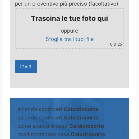
per un preventivo più preciso (facoltativo)
Trascina le tue foto qui
oppure
Sfoglia tra i tuoi file
0
di 25
A
l
t
azienda sgomberi
Calolziocorte
e
aziende sgomberi
Calolziocorte
r
come svuotare casa
Calolziocorte
n
costi sgombero casa
Calolziocorte
a