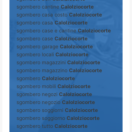
sgombero cantine
Calolziocorte
sgombero casa costo
Calolziocorte
sgombero casa
Calolziocorte
sgombero case e cantine
Calolziocorte
sgombero case
Calolziocorte
sgombero garage
Calolziocorte
sgombero locali
Calolziocorte
sgombero magazzini
Calolziocorte
sgombero magazzino
Calolziocorte
sgombero
Calolziocorte
sgombero mobili
Calolziocorte
sgombero negozi
Calolziocorte
sgombero negozio
Calolziocorte
sgombero soggiorni
Calolziocorte
sgombero soggiorno
Calolziocorte
sgombero tutto
Calolziocorte