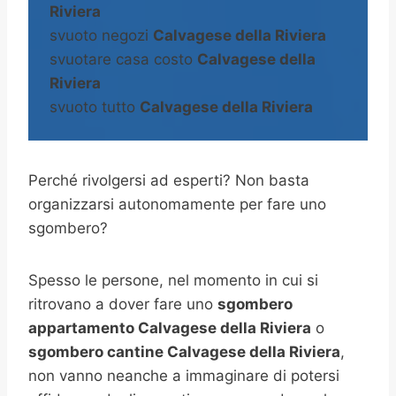
Riviera
svuoto negozi
Calvagese della Riviera
svuotare casa costo
Calvagese della
Riviera
svuoto tutto
Calvagese della Riviera
Perché rivolgersi ad esperti? Non basta
organizzarsi autonomamente per fare uno
sgombero?
Spesso le persone, nel momento in cui si
ritrovano a dover fare uno
sgombero
appartamento Calvagese della Riviera
o
sgombero cantine
Calvagese della Riviera
,
non vanno neanche a immaginare di potersi