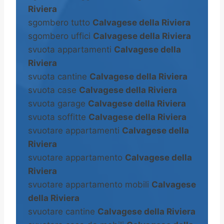
Riviera
sgombero tutto
Calvagese della Riviera
sgombero uffici
Calvagese della Riviera
svuota appartamenti
Calvagese della
Riviera
svuota cantine
Calvagese della Riviera
svuota case
Calvagese della Riviera
svuota garage
Calvagese della Riviera
svuota soffitte
Calvagese della Riviera
svuotare appartamenti
Calvagese della
Riviera
svuotare appartamento
Calvagese della
Riviera
svuotare appartamento mobili
Calvagese
della Riviera
svuotare cantine
Calvagese della Riviera