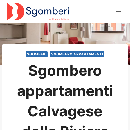
Salta
al
contenuto
SGOMBERI
SGOMBERO APPARTAMENTI
Sgombero
appartamenti
Calvagese