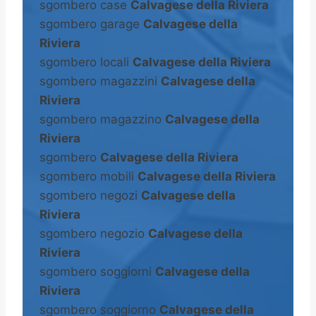
sgombero case
Calvagese della Riviera
sgombero garage
Calvagese della
Riviera
sgombero locali
Calvagese della Riviera
sgombero magazzini
Calvagese della
Riviera
sgombero magazzino
Calvagese della
Riviera
sgombero
Calvagese della Riviera
sgombero mobili
Calvagese della Riviera
sgombero negozi
Calvagese della
Riviera
sgombero negozio
Calvagese della
Riviera
sgombero soggiorni
Calvagese della
Riviera
sgombero soggiorno
Calvagese della