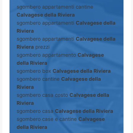
sgombero appartamenti cantine
Calvagese della Riviera
sgombero appartamenti
Calvagese della
Riviera
sgombero appartamenti
Calvagese della
Riviera
prezzi
sgombero appartamento
Calvagese
della Riviera
sgombero box
Calvagese della Riviera
sgombero cantine
Calvagese della
Riviera
sgombero casa costo
Calvagese della
Riviera
sgombero casa
Calvagese della Riviera
sgombero case e cantine
Calvagese
della Riviera