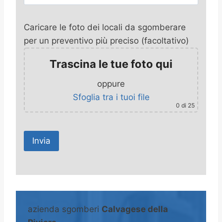
Caricare le foto dei locali da sgomberare
per un preventivo più preciso (facoltativo)
Trascina le tue foto qui
oppure
Sfoglia tra i tuoi file
0
di 25
A
l
t
azienda sgomberi
Calvagese della
e