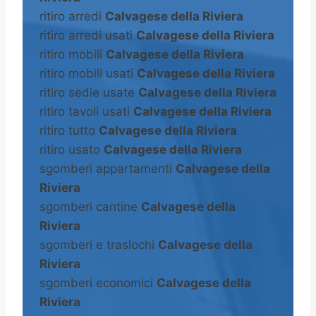
ritiro arredi
Calvagese della Riviera
ritiro arredi usati
Calvagese della Riviera
ritiro mobili
Calvagese della Riviera
ritiro mobili usati
Calvagese della Riviera
ritiro sedie usate
Calvagese della Riviera
ritiro tavoli usati
Calvagese della Riviera
ritiro tutto
Calvagese della Riviera
ritiro usato
Calvagese della Riviera
sgomberi appartamenti
Calvagese della
Riviera
sgomberi cantine
Calvagese della
Riviera
sgomberi e traslochi
Calvagese della
Riviera
sgomberi economici
Calvagese della
Riviera