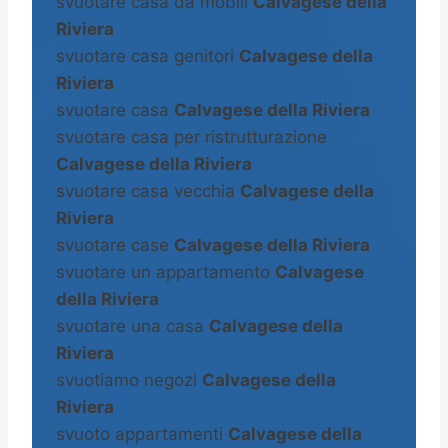
svuotare casa da mobili
Calvagese della
Riviera
svuotare casa genitori
Calvagese della
Riviera
svuotare casa
Calvagese della Riviera
svuotare casa per ristrutturazione
Calvagese della Riviera
svuotare casa vecchia
Calvagese della
Riviera
svuotare case
Calvagese della Riviera
svuotare un appartamento
Calvagese
della Riviera
svuotare una casa
Calvagese della
Riviera
svuotiamo negozi
Calvagese della
Riviera
svuoto appartamenti
Calvagese della