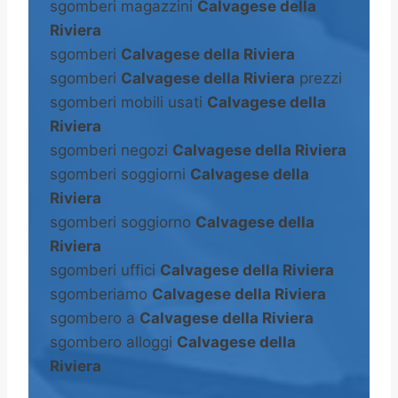
sgomberi magazzini
Calvagese della
Riviera
sgomberi
Calvagese della Riviera
sgomberi
Calvagese della Riviera
prezzi
sgomberi mobili usati
Calvagese della
Riviera
sgomberi negozi
Calvagese della Riviera
sgomberi soggiorni
Calvagese della
Riviera
sgomberi soggiorno
Calvagese della
Riviera
sgomberi uffici
Calvagese della Riviera
sgomberiamo
Calvagese della Riviera
sgombero a
Calvagese della Riviera
sgombero alloggi
Calvagese della
Riviera