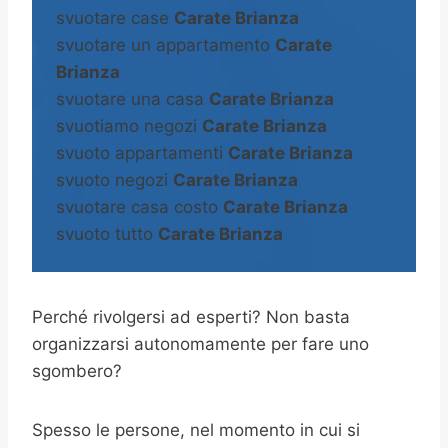
svuotare case
Carate Brianza
svuotare un appartamento
Carate
Brianza
svuotare una casa
Carate Brianza
svuotiamo negozi
Carate Brianza
svuoto appartamenti
Carate Brianza
svuoto negozi
Carate Brianza
svuotare casa costo
Carate Brianza
svuoto tutto
Carate Brianza
Perché rivolgersi ad esperti? Non basta
organizzarsi autonomamente per fare uno
sgombero?
Spesso le persone, nel momento in cui si