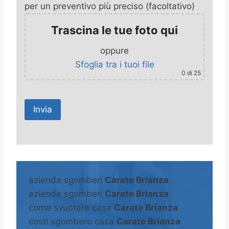
per un preventivo più preciso (facoltativo)
Trascina le tue foto qui
oppure
Sfoglia tra i tuoi file
0
di 25
A
l
t
azienda sgomberi
Carate Brianza
e
aziende sgomberi
Carate Brianza
r
come svuotare casa
Carate Brianza
n
costi sgombero casa
Carate Brianza
a