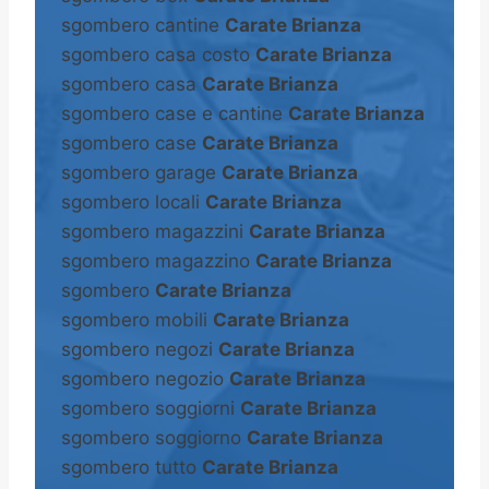
sgombero cantine
Carate Brianza
sgombero casa costo
Carate Brianza
sgombero casa
Carate Brianza
sgombero case e cantine
Carate Brianza
sgombero case
Carate Brianza
sgombero garage
Carate Brianza
sgombero locali
Carate Brianza
sgombero magazzini
Carate Brianza
sgombero magazzino
Carate Brianza
sgombero
Carate Brianza
sgombero mobili
Carate Brianza
sgombero negozi
Carate Brianza
sgombero negozio
Carate Brianza
sgombero soggiorni
Carate Brianza
sgombero soggiorno
Carate Brianza
sgombero tutto
Carate Brianza