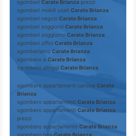
sgomberi
Carate Brianza
prezzi
sgomberi mobili usati
Carate Brianza
sgomberi negozi
Carate Brianza
sgomberi soggiorni
Carate Brianza
sgomberi soggiorno
Carate Brianza
sgomberi uffici
Carate Brianza
sgomberiamo
Carate Brianza
sgombero a
Carate Brianza
sgombero alloggi
Carate Brianza
sgombero appartamenti cantine
Carate
Brianza
sgombero appartamenti
Carate Brianza
sgombero appartamenti
Carate Brianza
prezzi
sgombero appartamento
Carate Brianza
sgombero box
Carate Brianza