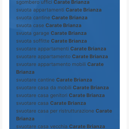
sgombero uffici
Carate Brianza
svuota appartamenti
Carate Brianza
svuota cantine
Carate Brianza
svuota case
Carate Brianza
svuota garage
Carate Brianza
svuota soffitte
Carate Brianza
svuotare appartamenti
Carate Brianza
svuotare appartamento
Carate Brianza
svuotare appartamento mobili
Carate
Brianza
svuotare cantine
Carate Brianza
svuotare casa da mobili
Carate Brianza
svuotare casa genitori
Carate Brianza
svuotare casa
Carate Brianza
svuotare casa per ristrutturazione
Carate
Brianza
svuotare casa vecchia
Carate Brianza