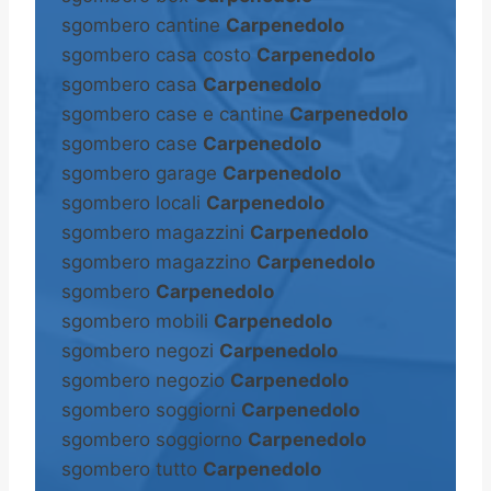
sgombero cantine
Carpenedolo
sgombero casa costo
Carpenedolo
sgombero casa
Carpenedolo
sgombero case e cantine
Carpenedolo
sgombero case
Carpenedolo
sgombero garage
Carpenedolo
sgombero locali
Carpenedolo
sgombero magazzini
Carpenedolo
sgombero magazzino
Carpenedolo
sgombero
Carpenedolo
sgombero mobili
Carpenedolo
sgombero negozi
Carpenedolo
sgombero negozio
Carpenedolo
sgombero soggiorni
Carpenedolo
sgombero soggiorno
Carpenedolo
sgombero tutto
Carpenedolo