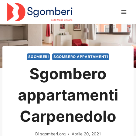
Salta
al
contenuto
SGOMBERI
SGOMBERO APPARTAMENTI
Sgombero
appartamenti
Carpenedolo
Di
sgomberi.org
Aprile 20, 2021