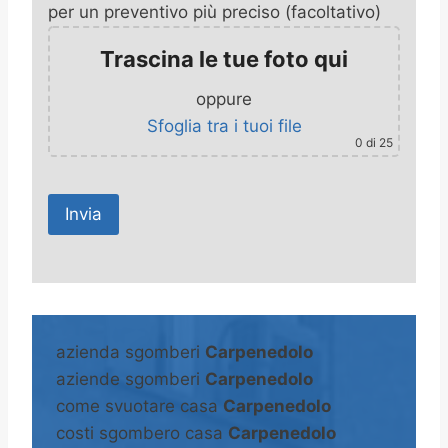
per un preventivo più preciso (facoltativo)
Trascina le tue foto qui
oppure
Sfoglia tra i tuoi file
0
di 25
A
l
t
azienda sgomberi
Carpenedolo
e
aziende sgomberi
Carpenedolo
r
come svuotare casa
Carpenedolo
n
costi sgombero casa
Carpenedolo
a