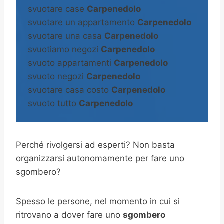
svuotare case
Carpenedolo
svuotare un appartamento
Carpenedolo
svuotare una casa
Carpenedolo
svuotiamo negozi
Carpenedolo
svuoto appartamenti
Carpenedolo
svuoto negozi
Carpenedolo
svuotare casa costo
Carpenedolo
svuoto tutto
Carpenedolo
Perché rivolgersi ad esperti? Non basta
organizzarsi autonomamente per fare uno
sgombero?
Spesso le persone, nel momento in cui si
ritrovano a dover fare uno
sgombero