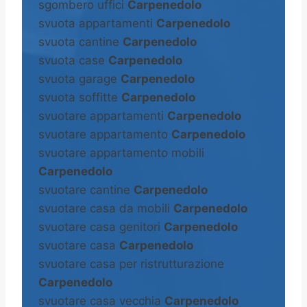
sgombero uffici
Carpenedolo
svuota appartamenti
Carpenedolo
svuota cantine
Carpenedolo
svuota case
Carpenedolo
svuota garage
Carpenedolo
svuota soffitte
Carpenedolo
svuotare appartamenti
Carpenedolo
svuotare appartamento
Carpenedolo
svuotare appartamento mobili
Carpenedolo
svuotare cantine
Carpenedolo
svuotare casa da mobili
Carpenedolo
svuotare casa genitori
Carpenedolo
svuotare casa
Carpenedolo
svuotare casa per ristrutturazione
Carpenedolo
svuotare casa vecchia
Carpenedolo