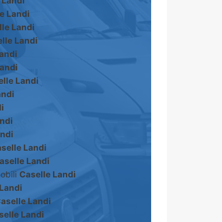
 Landi
e Landi
le Landi
lle Landi
andi
Landi
lle Landi
andi
i
ndi
andi
selle Landi
aselle Landi
obili
Caselle Landi
 Landi
aselle Landi
selle Landi