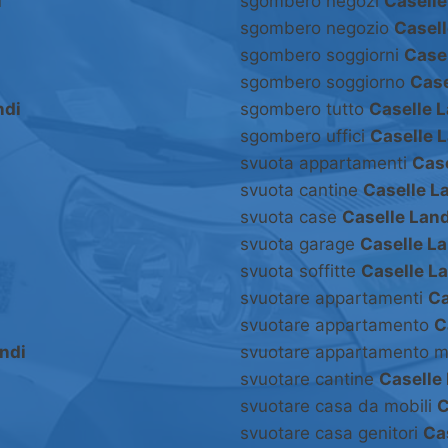
i
sgombero negozi
Caselle
sgombero negozio
Casell
sgombero soggiorni
Casel
sgombero soggiorno
Case
ndi
sgombero tutto
Caselle L
sgombero uffici
Caselle 
svuota appartamenti
Case
svuota cantine
Caselle L
svuota case
Caselle Land
svuota garage
Caselle La
svuota soffitte
Caselle L
svuotare appartamenti
Ca
svuotare appartamento
C
ndi
svuotare appartamento m
svuotare cantine
Caselle
i
svuotare casa da mobili
C
svuotare casa genitori
Ca