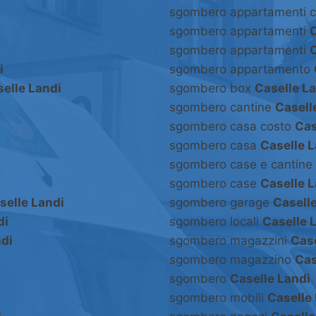
sgombero appartamenti 
sgombero appartamenti
C
sgombero appartamenti
C
i
sgombero appartamento
elle Landi
sgombero box
Caselle L
sgombero cantine
Casell
sgombero casa costo
Cas
sgombero casa
Caselle L
sgombero case e cantine
sgombero case
Caselle L
selle Landi
sgombero garage
Casell
di
sgombero locali
Caselle 
ndi
sgombero magazzini
Case
sgombero magazzino
Cas
sgombero
Caselle Landi
sgombero mobili
Caselle