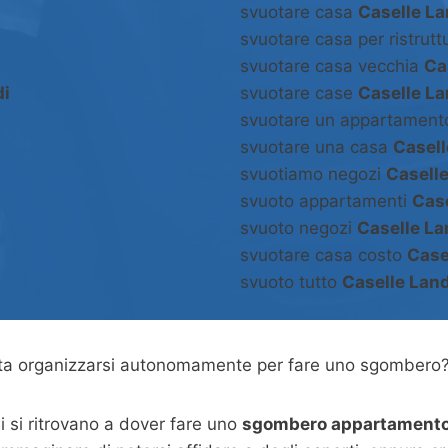
svuotare casa
Caselle La
svuotare casa per ristrut
svuotare casa vecchia
Ca
di
svuotare case
Caselle La
svuotare un appartamen
svuotare una casa
Casell
svuotiamo negozi
Caselle
svuoto appartamenti
Case
svuoto negozi
Caselle La
svuotare casa costo
Case
svuoto tutto
Caselle Land
asta organizzarsi autonomamente per fare uno sgombero
 si ritrovano a dover fare uno
sgombero appartamento 