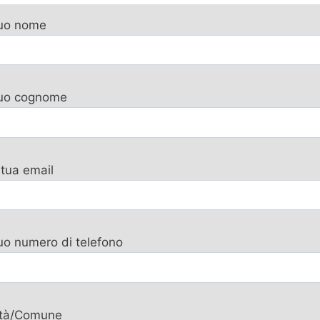
tuo nome
 tuo cognome
 tua email
tuo numero di telefono
ttà/Comune