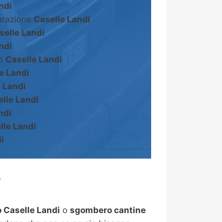
ndi
turazione
Caselle Landi
selle Landi
ndi
to
Caselle Landi
e Landi
 Landi
lle Landi
ndi
lle Landi
i
?
Caselle Landi
o
sgombero cantine