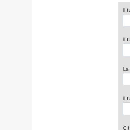
Il 
Il
La
Il 
Ci