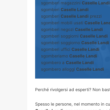
sgomberi magazzini
Caselle Landi
sgomberi
Caselle Landi
sgomberi
Caselle Landi
prezzi
sgomberi mobili usati
Caselle Lan
sgomberi negozi
Caselle Landi
sgomberi soggiorni
Caselle Landi
sgomberi soggiorno
Caselle Landi
sgomberi uffici
Caselle Landi
sgomberiamo
Caselle Landi
sgombero a
Caselle Landi
sgombero alloggi
Caselle Landi
Perché rivolgersi ad esperti? Non b
Spesso le persone, nel momento in cui