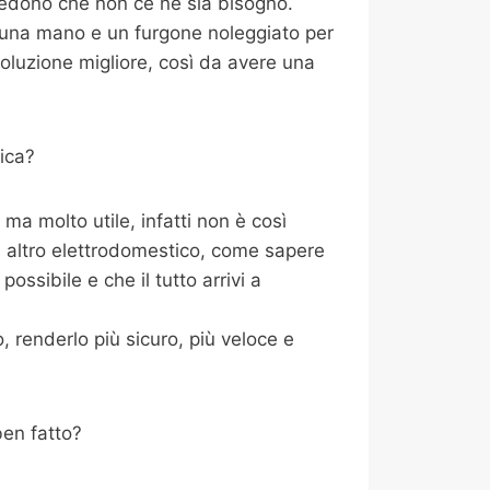
redono che non ce ne sia bisogno.
i una mano e un furgone noleggiato per
oluzione migliore, così da avere una
ica?
a molto utile, infatti non è così
i altro elettrodomestico, come sapere
ossibile e che il tutto arrivi a
 renderlo più sicuro, più veloce e
ben fatto?