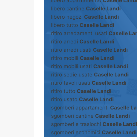
libero appartamento
Caselle Land
libero cantine
Caselle Landi
libero negozi
Caselle Landi
libero tutto
Caselle Landi
ritiro arredamenti usati
Caselle La
ritiro arredi
Caselle Landi
ritiro arredi usati
Caselle Landi
ritiro mobili
Caselle Landi
ritiro mobili usati
Caselle Landi
ritiro sedie usate
Caselle Landi
ritiro tavoli usati
Caselle Landi
ritiro tutto
Caselle Landi
ritiro usato
Caselle Landi
sgomberi appartamenti
Caselle La
sgomberi cantine
Caselle Landi
sgomberi e traslochi
Caselle Land
sgomberi economici
Caselle Landi