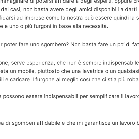
mmaginare di potersi affidare a degli esperti, oppure c
dei casi, non basta avere degli amici disponibili a dart
fidarsi ad imprese come la nostra può essere quindi la s
 e uno o più furgoni in base alla necessità.
 poter fare uno sgombero? Non basta fare un po’ di fat
one, serve esperienza, che non è sempre indispensabile m
sta un mobile, piuttosto che una lavatrice o un qualsias
 e caricare il furgone al meglio così che ci stia più roba p
possono essere indispensabili per semplificare il lavoro,
sa di sgomberi affidabile e che mi garantisce un lavoro 