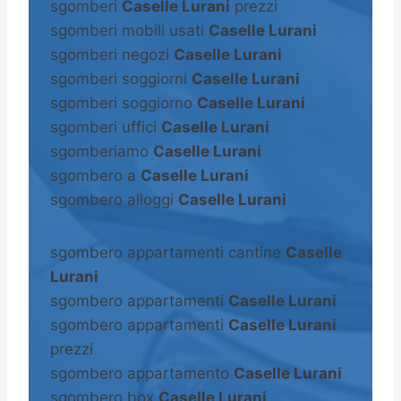
sgomberi
Caselle Lurani
prezzi
sgomberi mobili usati
Caselle Lurani
sgomberi negozi
Caselle Lurani
sgomberi soggiorni
Caselle Lurani
sgomberi soggiorno
Caselle Lurani
sgomberi uffici
Caselle Lurani
sgomberiamo
Caselle Lurani
sgombero a
Caselle Lurani
sgombero alloggi
Caselle Lurani
sgombero appartamenti cantine
Caselle
Lurani
sgombero appartamenti
Caselle Lurani
sgombero appartamenti
Caselle Lurani
prezzi
sgombero appartamento
Caselle Lurani
sgombero box
Caselle Lurani