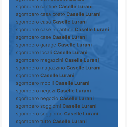
sgombero cantine
Caselle Lurani
sgombero casa costo
Caselle Lurani
sgombero casa
Caselle Lurani
sgombero case e cantine
Caselle Lurani
sgombero case
Caselle Lurani
sgombero garage
Caselle Lurani
sgombero locali
Caselle Lurani
sgombero magazzini
Caselle Lurani
sgombero magazzino
Caselle Lurani
sgombero
Caselle Lurani
sgombero mobili
Caselle Lurani
sgombero negozi
Caselle Lurani
sgombero negozio
Caselle Lurani
sgombero soggiorni
Caselle Lurani
sgombero soggiorno
Caselle Lurani
sgombero tutto
Caselle Lurani