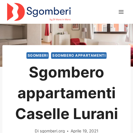
Salta
al
contenuto
SGOMBERI
SGOMBERO APPARTAMENTI
Sgombero
appartamenti
Caselle Lurani
Di
sgomberi.org
Aprile 19, 2021