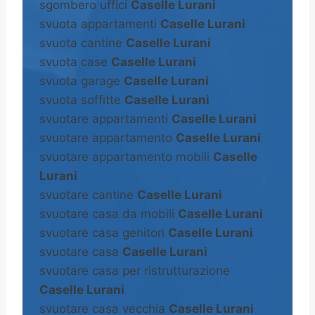
sgombero uffici
Caselle Lurani
svuota appartamenti
Caselle Lurani
svuota cantine
Caselle Lurani
svuota case
Caselle Lurani
svuota garage
Caselle Lurani
svuota soffitte
Caselle Lurani
svuotare appartamenti
Caselle Lurani
svuotare appartamento
Caselle Lurani
svuotare appartamento mobili
Caselle
Lurani
svuotare cantine
Caselle Lurani
svuotare casa da mobili
Caselle Lurani
svuotare casa genitori
Caselle Lurani
svuotare casa
Caselle Lurani
svuotare casa per ristrutturazione
Caselle Lurani
svuotare casa vecchia
Caselle Lurani