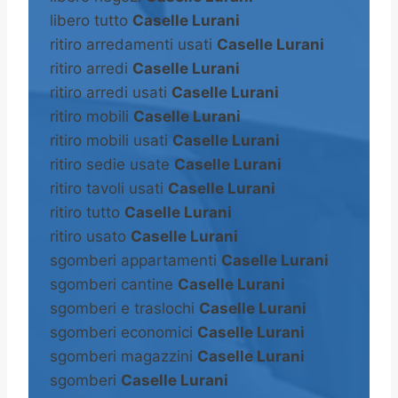
libero tutto
Caselle Lurani
ritiro arredamenti usati
Caselle Lurani
ritiro arredi
Caselle Lurani
ritiro arredi usati
Caselle Lurani
ritiro mobili
Caselle Lurani
ritiro mobili usati
Caselle Lurani
ritiro sedie usate
Caselle Lurani
ritiro tavoli usati
Caselle Lurani
ritiro tutto
Caselle Lurani
ritiro usato
Caselle Lurani
sgomberi appartamenti
Caselle Lurani
sgomberi cantine
Caselle Lurani
sgomberi e traslochi
Caselle Lurani
sgomberi economici
Caselle Lurani
sgomberi magazzini
Caselle Lurani
sgomberi
Caselle Lurani