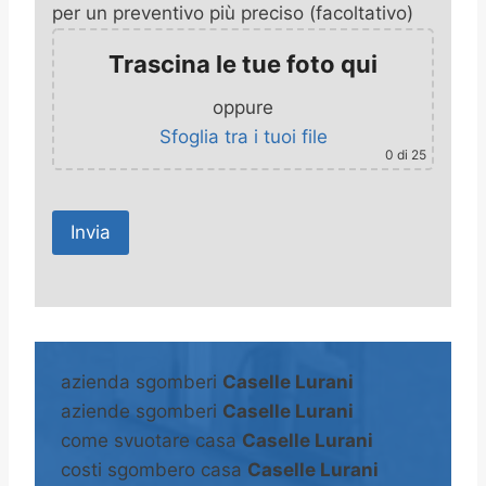
per un preventivo più preciso (facoltativo)
Trascina le tue foto qui
oppure
Sfoglia tra i tuoi file
0
di 25
A
l
t
azienda sgomberi
Caselle Lurani
e
aziende sgomberi
Caselle Lurani
r
come svuotare casa
Caselle Lurani
n
costi sgombero casa
Caselle Lurani
a