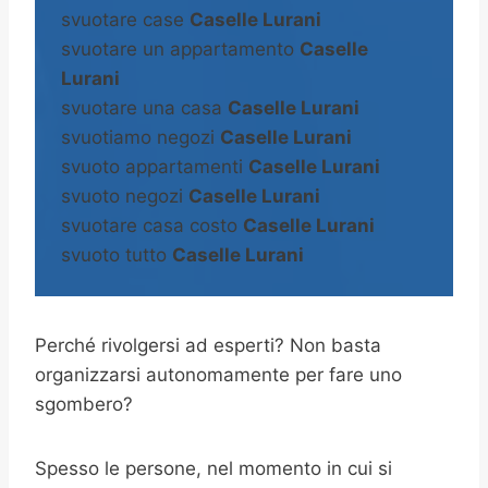
svuotare case
Caselle Lurani
svuotare un appartamento
Caselle
Lurani
svuotare una casa
Caselle Lurani
svuotiamo negozi
Caselle Lurani
svuoto appartamenti
Caselle Lurani
svuoto negozi
Caselle Lurani
svuotare casa costo
Caselle Lurani
svuoto tutto
Caselle Lurani
Perché rivolgersi ad esperti? Non basta
organizzarsi autonomamente per fare uno
sgombero?
Spesso le persone, nel momento in cui si