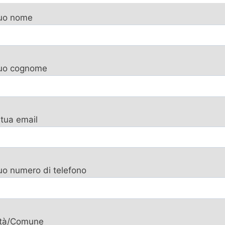
tuo nome
 tuo cognome
 tua email
tuo numero di telefono
ttà/Comune