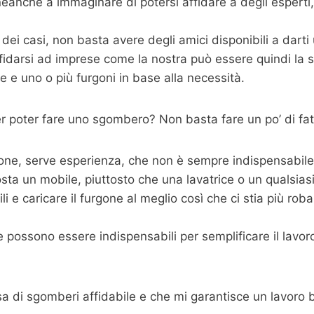
eanche a immaginare di potersi affidare a degli espert
dei casi, non basta avere degli amici disponibili a dart
fidarsi ad imprese come la nostra può essere quindi la s
 e uno o più furgoni in base alla necessità.
 poter fare uno sgombero? Non basta fare un po’ di fat
one, serve esperienza, che non è sempre indispensabile m
sta un mobile, piuttosto che una lavatrice o un qualsias
 e caricare il furgone al meglio così che ci stia più roba p
possono essere indispensabili per semplificare il lavoro,
sa di sgomberi affidabile e che mi garantisce un lavoro 