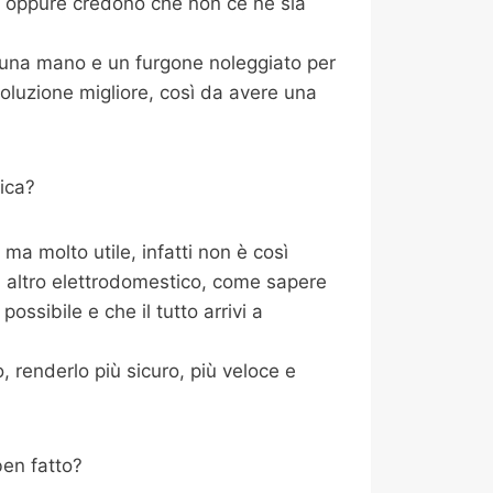
i, oppure credono che non ce ne sia
i una mano e un furgone noleggiato per
oluzione migliore, così da avere una
ica?
a molto utile, infatti non è così
i altro elettrodomestico, come sapere
ossibile e che il tutto arrivi a
 renderlo più sicuro, più veloce e
ben fatto?