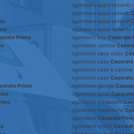
sgombero appartamenti 
sgombero appartamenti
mo
sgombero appartamenti
imo
sgombero appartamento
sorate Primo
sgombero box
Casorate 
mo
sgombero cantine
Casora
sgombero casa costo
Cas
sgombero casa
Casorate
sgombero case e cantine
sgombero case
Casorate
sorate Primo
sgombero garage
Casora
rimo
sgombero locali
Casorate
rimo
sgombero magazzini
Cas
sgombero magazzino
Cas
sgombero
Casorate Prim
mo
sgombero mobili
Casorat