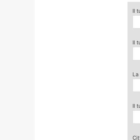
Il 
Il
La
Il 
Ci