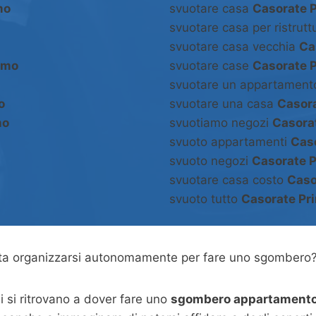
mo
svuotare casa
Casorate 
svuotare casa per ristrut
svuotare casa vecchia
Ca
imo
svuotare case
Casorate 
svuotare un appartamen
o
svuotare una casa
Casor
mo
svuotiamo negozi
Casora
svuoto appartamenti
Cas
svuoto negozi
Casorate 
svuotare casa costo
Caso
svuoto tutto
Casorate Pr
asta organizzarsi autonomamente per fare uno sgombero
 si ritrovano a dover fare uno
sgombero appartamento