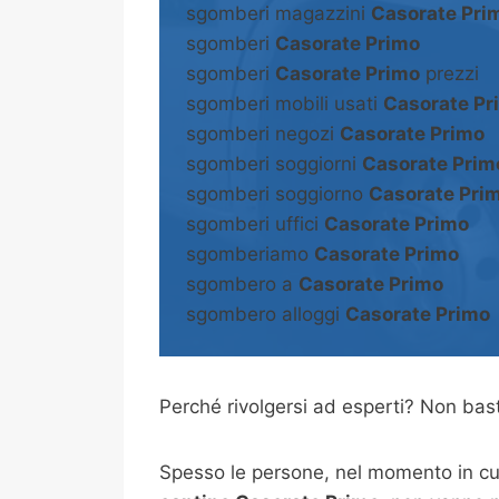
sgomberi magazzini
Casorate Pri
sgomberi
Casorate Primo
sgomberi
Casorate Primo
prezzi
sgomberi mobili usati
Casorate Pr
sgomberi negozi
Casorate Primo
sgomberi soggiorni
Casorate Prim
sgomberi soggiorno
Casorate Pri
sgomberi uffici
Casorate Primo
sgomberiamo
Casorate Primo
sgombero a
Casorate Primo
sgombero alloggi
Casorate Primo
Perché rivolgersi ad esperti? Non b
Spesso le persone, nel momento in cui