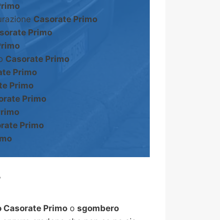
Primo
turazione
Casorate Primo
sorate Primo
Primo
to
Casorate Primo
ate Primo
te Primo
orate Primo
Primo
rate Primo
imo
?
 Casorate Primo
o
sgombero