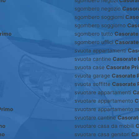
mo
sgombero negozi
Casora
sgombero negozio
Casor
sgombero soggiorni
Caso
sgombero soggiorno
Caso
rimo
sgombero tutto
Casorate
sgombero uffici
Casorate
svuota appartamenti
Cas
svuota cantine
Casorate 
svuota case
Casorate Pr
svuota garage
Casorate 
svuota soffitte
Casorate 
svuotare appartamenti
Ca
svuotare appartamento
C
Primo
svuotare appartamento m
svuotare cantine
Casorat
mo
svuotare casa da mobili
C
mo
svuotare casa genitori
Ca