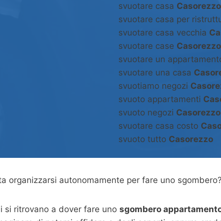
svuotare casa
Casorezzo
svuotare casa per ristrut
svuotare casa vecchia
Ca
svuotare case
Casorezzo
svuotare un appartamen
svuotare una casa
Casor
svuotiamo negozi
Casore
svuoto appartamenti
Cas
svuoto negozi
Casorezzo
svuotare casa costo
Caso
svuoto tutto
Casorezzo
asta organizzarsi autonomamente per fare uno sgombero
 si ritrovano a dover fare uno
sgombero appartamento