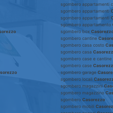
sgombero appartamenti 
sgombero appartamenti
sgombero appartamenti
sgombero appartamento
sorezzo
sgombero box
Casorezz
sgombero cantine
Casor
sgombero casa costo
Cas
sgombero casa
Casorez
sgombero case e cantine
sgombero case
Casorez
sorezzo
sgombero garage
Casore
sgombero locali
Casorez
sgombero magazzini
Cas
sgombero magazzino
Cas
sgombero
Casorezzo
sgombero mobili
Casore