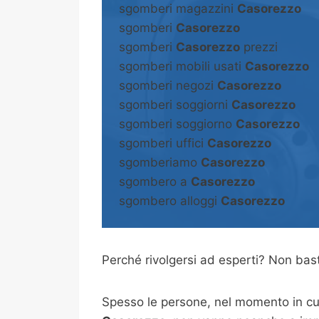
sgomberi magazzini
Casorezzo
sgomberi
Casorezzo
sgomberi
Casorezzo
prezzi
sgomberi mobili usati
Casorezzo
sgomberi negozi
Casorezzo
sgomberi soggiorni
Casorezzo
sgomberi soggiorno
Casorezzo
sgomberi uffici
Casorezzo
sgomberiamo
Casorezzo
sgombero a
Casorezzo
sgombero alloggi
Casorezzo
Perché rivolgersi ad esperti? Non b
Spesso le persone, nel momento in cui