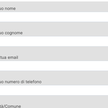
tuo nome
 tuo cognome
 tua email
tuo numero di telefono
ttà/Comune