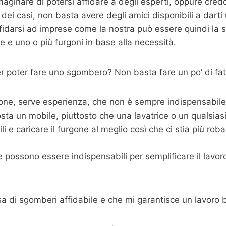
ginare di potersi affidare a degli esperti, oppure cred
dei casi, non basta avere degli amici disponibili a dart
fidarsi ad imprese come la nostra può essere quindi la s
 e uno o più furgoni in base alla necessità.
 poter fare uno sgombero? Non basta fare un po’ di fat
one, serve esperienza, che non è sempre indispensabile m
sta un mobile, piuttosto che una lavatrice o un qualsias
 e caricare il furgone al meglio così che ci stia più roba p
possono essere indispensabili per semplificare il lavoro,
sa di sgomberi affidabile e che mi garantisce un lavoro 