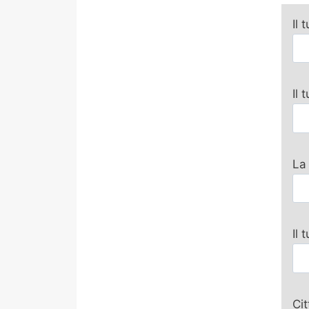
Il 
Il
La
Il 
Ci