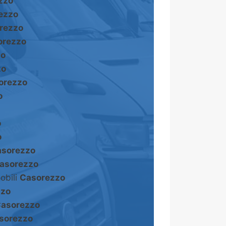
zzo
ezzo
rezzo
orezzo
zo
zo
orezzo
o
o
o
sorezzo
asorezzo
obili
Casorezzo
zzo
asorezzo
sorezzo