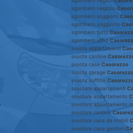
sgombero negozi
Casore
sgombero negozio
Casor
sgombero soggiorni
Caso
sgombero soggiorno
Cas
sgombero tutto
Casorez
sgombero uffici
Casorez
svuota appartamenti
Cas
svuota cantine
Casorezz
svuota case
Casorezzo
svuota garage
Casorezz
svuota soffitte
Casorezz
svuotare appartamenti
Ca
svuotare appartamento
C
o
svuotare appartamento m
svuotare cantine
Casore
svuotare casa da mobili
C
svuotare casa genitori
Ca