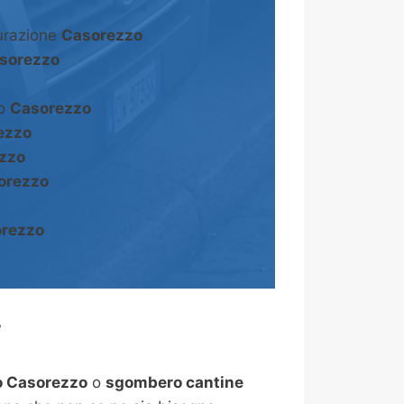
turazione
Casorezzo
sorezzo
to
Casorezzo
ezzo
zzo
orezzo
rezzo
?
 Casorezzo
o
sgombero cantine