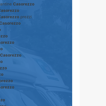
cantine
Casorezzo
Casorezzo
Casorezzo
prezzi
Casorezzo
o
ezzo
orezzo
zo
Casorezzo
zo
zzo
zo
orezzo
orezzo
zzo