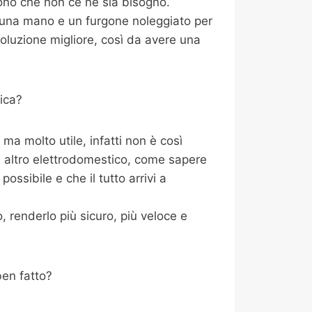
ono che non ce ne sia bisogno.
i una mano e un furgone noleggiato per
oluzione migliore, così da avere una
ica?
a molto utile, infatti non è così
i altro elettrodomestico, come sapere
ossibile e che il tutto arrivi a
 renderlo più sicuro, più veloce e
ben fatto?