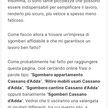
Insomma, ci sono tante piccolezze che possono
essere indispensabili per semplificare il lavoro,
renderlo più sicuro, più veloce e spesso meno
faticoso.
Come faccio allora a trovare un’impresa di
sgomberi affidabile e che mi garantisce un
lavoro ben fatto?
Come probabilmente hai fatto per raggiungere
questa pagina, cioè cercando online frasi o
parole tipo: “
Sgombero appartamento
Cassano d’Adda
“, “
Ritiro mobili usati
Cassano
d’Adda
“, “
Sgombero cantine
Cassano d’Adda
”
oppure banalmente “
Sgomberi
Cassano
d’Adda
“. Vedrai che ti usciranno una valangata
di risultati differenti, tra cui questo sito, a