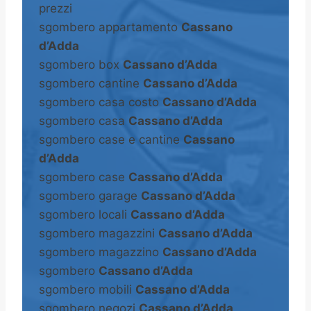
prezzi
sgombero appartamento
Cassano
d’Adda
sgombero box
Cassano d’Adda
sgombero cantine
Cassano d’Adda
sgombero casa costo
Cassano d’Adda
sgombero casa
Cassano d’Adda
sgombero case e cantine
Cassano
d’Adda
sgombero case
Cassano d’Adda
sgombero garage
Cassano d’Adda
sgombero locali
Cassano d’Adda
sgombero magazzini
Cassano d’Adda
sgombero magazzino
Cassano d’Adda
sgombero
Cassano d’Adda
sgombero mobili
Cassano d’Adda
sgombero negozi
Cassano d’Adda