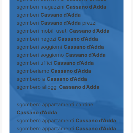
sgomberi magazzini
Cassano d’Adda
sgomberi
Cassano d’Adda
sgomberi
Cassano d’Adda
prezzi
sgomberi mobili usati
Cassano d’Adda
sgomberi negozi
Cassano d’Adda
sgomberi soggiorni
Cassano d’Adda
sgomberi soggiorno
Cassano d’Adda
sgomberi uffici
Cassano d’Adda
sgomberiamo
Cassano d’Adda
sgombero a
Cassano d’Adda
sgombero alloggi
Cassano d’Adda
sgombero appartamenti cantine
Cassano d’Adda
sgombero appartamenti
Cassano d’Adda
sgombero appartamenti
Cassano d’Adda