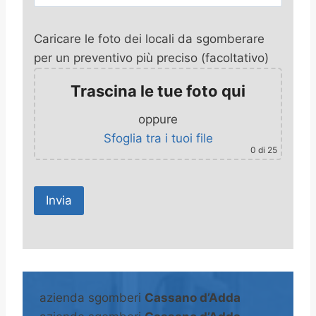
Caricare le foto dei locali da sgomberare
per un preventivo più preciso (facoltativo)
Trascina le tue foto qui
oppure
Sfoglia tra i tuoi file
0
di 25
A
l
t
azienda sgomberi
Cassano d’Adda
e