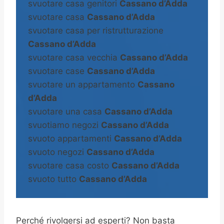
svuotare casa genitori
Cassano d’Adda
svuotare casa
Cassano d’Adda
svuotare casa per ristrutturazione
Cassano d’Adda
svuotare casa vecchia
Cassano d’Adda
svuotare case
Cassano d’Adda
svuotare un appartamento
Cassano
d’Adda
svuotare una casa
Cassano d’Adda
svuotiamo negozi
Cassano d’Adda
svuoto appartamenti
Cassano d’Adda
svuoto negozi
Cassano d’Adda
svuotare casa costo
Cassano d’Adda
svuoto tutto
Cassano d’Adda
Perché rivolgersi ad esperti? Non basta