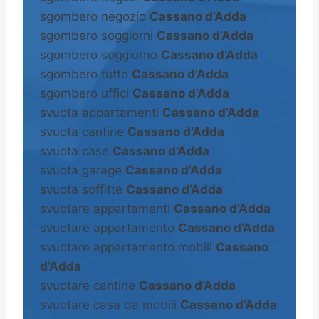
sgombero negozio
Cassano d’Adda
sgombero soggiorni
Cassano d’Adda
sgombero soggiorno
Cassano d’Adda
sgombero tutto
Cassano d’Adda
sgombero uffici
Cassano d’Adda
svuota appartamenti
Cassano d’Adda
svuota cantine
Cassano d’Adda
svuota case
Cassano d’Adda
svuota garage
Cassano d’Adda
svuota soffitte
Cassano d’Adda
svuotare appartamenti
Cassano d’Adda
svuotare appartamento
Cassano d’Adda
svuotare appartamento mobili
Cassano
d’Adda
svuotare cantine
Cassano d’Adda
svuotare casa da mobili
Cassano d’Adda