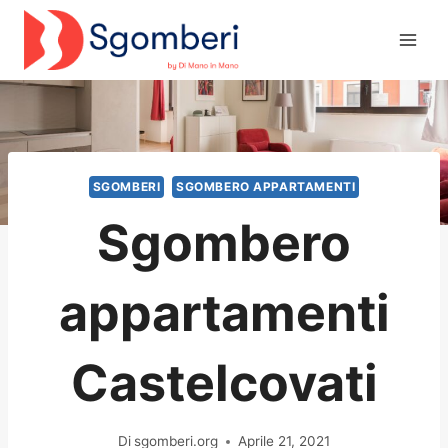
Salta
al
contenuto
SGOMBERI
SGOMBERO APPARTAMENTI
Sgombero
appartamenti
Castelcovati
Di
sgomberi.org
Aprile 21, 2021