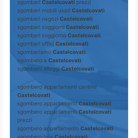
sgomberi
Castelcovati
prezzi
sgomberi mobili usati
Castelcovati
sgomberi negozi
Castelcovati
sgomberi soggiorni
Castelcovati
sgomberi soggiorno
Castelcovati
sgomberi uffici
Castelcovati
sgomberiamo
Castelcovati
sgombero a
Castelcovati
sgombero alloggi
Castelcovati
sgombero appartamenti cantine
Castelcovati
sgombero appartamenti
Castelcovati
sgombero appartamenti
Castelcovati
prezzi
sgombero appartamento
Castelcovati
sgombero box
Castelcovati