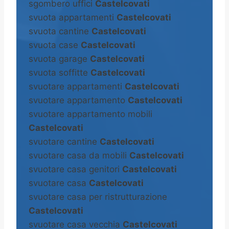
sgombero uffici
Castelcovati
svuota appartamenti
Castelcovati
svuota cantine
Castelcovati
svuota case
Castelcovati
svuota garage
Castelcovati
svuota soffitte
Castelcovati
svuotare appartamenti
Castelcovati
svuotare appartamento
Castelcovati
svuotare appartamento mobili
Castelcovati
svuotare cantine
Castelcovati
svuotare casa da mobili
Castelcovati
svuotare casa genitori
Castelcovati
svuotare casa
Castelcovati
svuotare casa per ristrutturazione
Castelcovati
svuotare casa vecchia
Castelcovati