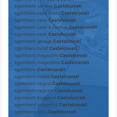
sgombero cantine
Castelcovati
sgombero casa costo
Castelcovati
sgombero casa
Castelcovati
sgombero case e cantine
Castelcovati
sgombero case
Castelcovati
sgombero garage
Castelcovati
sgombero locali
Castelcovati
sgombero magazzini
Castelcovati
sgombero magazzino
Castelcovati
sgombero
Castelcovati
sgombero mobili
Castelcovati
sgombero negozi
Castelcovati
sgombero negozio
Castelcovati
sgombero soggiorni
Castelcovati
sgombero soggiorno
Castelcovati
sgombero tutto
Castelcovati