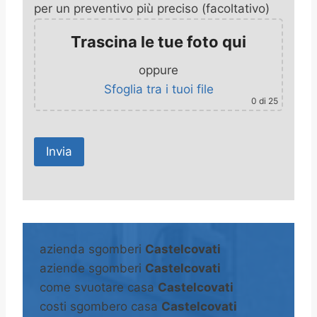
per un preventivo più preciso (facoltativo)
Trascina le tue foto qui
oppure
Sfoglia tra i tuoi file
0
di 25
A
l
t
azienda sgomberi
Castelcovati
e
aziende sgomberi
Castelcovati
r
come svuotare casa
Castelcovati
n
costi sgombero casa
Castelcovati
a