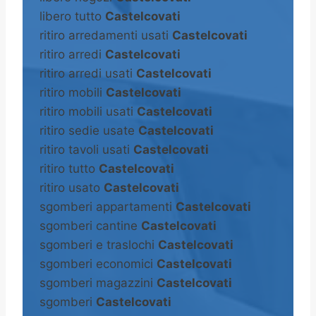
libero tutto
Castelcovati
ritiro arredamenti usati
Castelcovati
ritiro arredi
Castelcovati
ritiro arredi usati
Castelcovati
ritiro mobili
Castelcovati
ritiro mobili usati
Castelcovati
ritiro sedie usate
Castelcovati
ritiro tavoli usati
Castelcovati
ritiro tutto
Castelcovati
ritiro usato
Castelcovati
sgomberi appartamenti
Castelcovati
sgomberi cantine
Castelcovati
sgomberi e traslochi
Castelcovati
sgomberi economici
Castelcovati
sgomberi magazzini
Castelcovati
sgomberi
Castelcovati