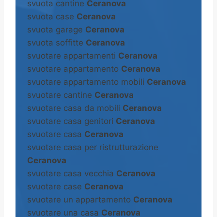
svuota cantine
Ceranova
svuota case
Ceranova
svuota garage
Ceranova
svuota soffitte
Ceranova
svuotare appartamenti
Ceranova
svuotare appartamento
Ceranova
svuotare appartamento mobili
Ceranova
svuotare cantine
Ceranova
svuotare casa da mobili
Ceranova
svuotare casa genitori
Ceranova
svuotare casa
Ceranova
svuotare casa per ristrutturazione
Ceranova
svuotare casa vecchia
Ceranova
svuotare case
Ceranova
svuotare un appartamento
Ceranova
svuotare una casa
Ceranova