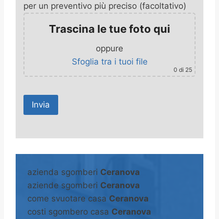
per un preventivo più preciso (facoltativo)
Trascina le tue foto qui
oppure
Sfoglia tra i tuoi file
0
di 25
A
l
t
azienda sgomberi
Ceranova
e
aziende sgomberi
Ceranova
r
come svuotare casa
Ceranova
n
costi sgombero casa
Ceranova
a