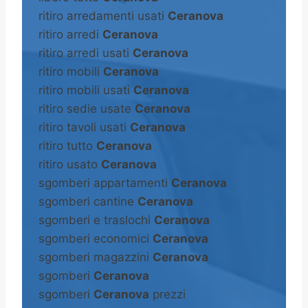
ritiro arredamenti usati
Ceranova
ritiro arredi
Ceranova
ritiro arredi usati
Ceranova
ritiro mobili
Ceranova
ritiro mobili usati
Ceranova
ritiro sedie usate
Ceranova
ritiro tavoli usati
Ceranova
ritiro tutto
Ceranova
ritiro usato
Ceranova
sgomberi appartamenti
Ceranova
sgomberi cantine
Ceranova
sgomberi e traslochi
Ceranova
sgomberi economici
Ceranova
sgomberi magazzini
Ceranova
sgomberi
Ceranova
sgomberi
Ceranova
prezzi