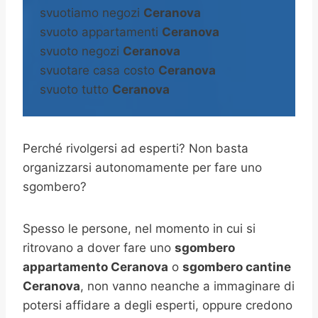
svuotiamo negozi
Ceranova
svuoto appartamenti
Ceranova
svuoto negozi
Ceranova
svuotare casa costo
Ceranova
svuoto tutto
Ceranova
Perché rivolgersi ad esperti? Non basta
organizzarsi autonomamente per fare uno
sgombero?
Spesso le persone, nel momento in cui si
ritrovano a dover fare uno
sgombero
appartamento Ceranova
o
sgombero cantine
Ceranova
, non vanno neanche a immaginare di
potersi affidare a degli esperti, oppure credono