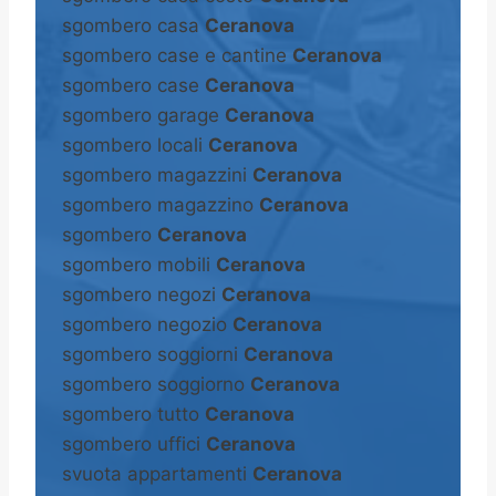
sgombero casa
Ceranova
sgombero case e cantine
Ceranova
sgombero case
Ceranova
sgombero garage
Ceranova
sgombero locali
Ceranova
sgombero magazzini
Ceranova
sgombero magazzino
Ceranova
sgombero
Ceranova
sgombero mobili
Ceranova
sgombero negozi
Ceranova
sgombero negozio
Ceranova
sgombero soggiorni
Ceranova
sgombero soggiorno
Ceranova
sgombero tutto
Ceranova
sgombero uffici
Ceranova
svuota appartamenti
Ceranova