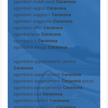
sgomberi mobili usati
Ceranova
sgomberi negozi
Ceranova
sgomberi soggiorni
Ceranova
sgomberi soggiorno
Ceranova
sgomberi uffici
Ceranova
sgomberiamo
Ceranova
sgombero a
Ceranova
sgombero alloggi
Ceranova
sgombero appartamenti cantine
Ceranova
sgombero appartamenti
Ceranova
sgombero appartamenti
Ceranova
prezzi
sgombero appartamento
Ceranova
sgombero box
Ceranova
sgombero cantine
Ceranova
sgombero casa costo
Ceranova