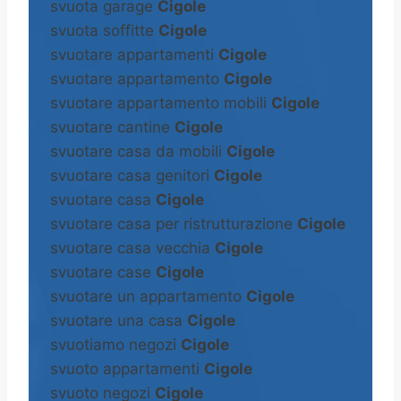
svuota garage
Cigole
svuota soffitte
Cigole
svuotare appartamenti
Cigole
svuotare appartamento
Cigole
svuotare appartamento mobili
Cigole
svuotare cantine
Cigole
svuotare casa da mobili
Cigole
svuotare casa genitori
Cigole
svuotare casa
Cigole
svuotare casa per ristrutturazione
Cigole
svuotare casa vecchia
Cigole
svuotare case
Cigole
svuotare un appartamento
Cigole
svuotare una casa
Cigole
svuotiamo negozi
Cigole
svuoto appartamenti
Cigole
svuoto negozi
Cigole