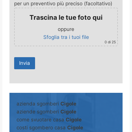
per un preventivo più preciso (facoltativo)
Trascina le tue foto qui
oppure
Sfoglia tra i tuoi file
0
di 25
A
l
t
azienda sgomberi
Cigole
e
aziende sgomberi
Cigole
r
come svuotare casa
Cigole
n
costi sgombero casa
Cigole
a