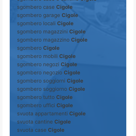
sgombero case
Cigole
sgombero garage
Cigole
sgombero locali
Cigole
sgombero magazzini
Cigole
sgombero magazzino
Cigole
sgombero
Cigole
sgombero mobili
Cigole
sgombero negozi
Cigole
sgombero negozio
Cigole
sgombero soggiorni
Cigole
sgombero soggiorno
Cigole
sgombero tutto
Cigole
sgombero uffici
Cigole
svuota appartamenti
Cigole
svuota cantine
Cigole
svuota case
Cigole