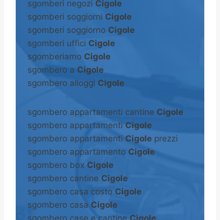
sgomberi negozi
Cigole
sgomberi soggiorni
Cigole
sgomberi soggiorno
Cigole
sgomberi uffici
Cigole
sgomberiamo
Cigole
sgombero a
Cigole
sgombero alloggi
Cigole
sgombero appartamenti cantine
Cigole
sgombero appartamenti
Cigole
sgombero appartamenti
Cigole
prezzi
sgombero appartamento
Cigole
sgombero box
Cigole
sgombero cantine
Cigole
sgombero casa costo
Cigole
sgombero casa
Cigole
sgombero case e cantine
Cigole