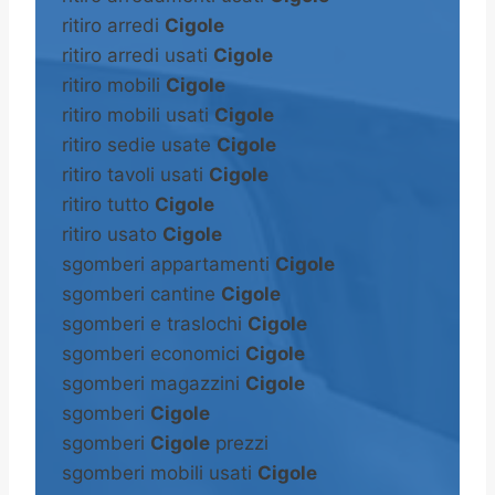
ritiro arredi
Cigole
ritiro arredi usati
Cigole
ritiro mobili
Cigole
ritiro mobili usati
Cigole
ritiro sedie usate
Cigole
ritiro tavoli usati
Cigole
ritiro tutto
Cigole
ritiro usato
Cigole
sgomberi appartamenti
Cigole
sgomberi cantine
Cigole
sgomberi e traslochi
Cigole
sgomberi economici
Cigole
sgomberi magazzini
Cigole
sgomberi
Cigole
sgomberi
Cigole
prezzi
sgomberi mobili usati
Cigole