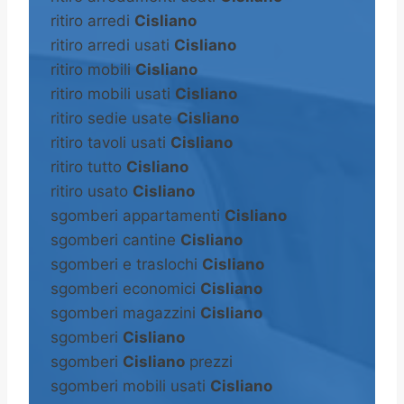
ritiro arredi
Cisliano
ritiro arredi usati
Cisliano
ritiro mobili
Cisliano
ritiro mobili usati
Cisliano
ritiro sedie usate
Cisliano
ritiro tavoli usati
Cisliano
ritiro tutto
Cisliano
ritiro usato
Cisliano
sgomberi appartamenti
Cisliano
sgomberi cantine
Cisliano
sgomberi e traslochi
Cisliano
sgomberi economici
Cisliano
sgomberi magazzini
Cisliano
sgomberi
Cisliano
sgomberi
Cisliano
prezzi
sgomberi mobili usati
Cisliano