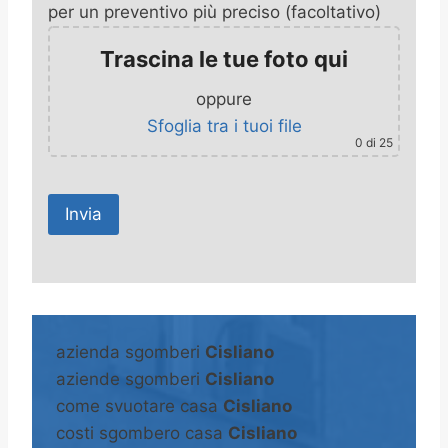
per un preventivo più preciso (facoltativo)
Trascina le tue foto qui
oppure
Sfoglia tra i tuoi file
0
di 25
A
l
t
azienda sgomberi
Cisliano
e
aziende sgomberi
Cisliano
r
come svuotare casa
Cisliano
n
costi sgombero casa
Cisliano
a