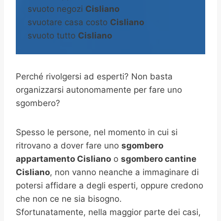
svuoto negozi
Cisliano
svuotare casa costo
Cisliano
svuoto tutto
Cisliano
Perché rivolgersi ad esperti? Non basta
organizzarsi autonomamente per fare uno
sgombero?
Spesso le persone, nel momento in cui si
ritrovano a dover fare uno
sgombero
appartamento Cisliano
o
sgombero cantine
Cisliano
, non vanno neanche a immaginare di
potersi affidare a degli esperti, oppure credono
che non ce ne sia bisogno.
Sfortunatamente, nella maggior parte dei casi,