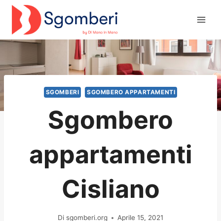
Salta
al
contenuto
SGOMBERI
SGOMBERO APPARTAMENTI
Sgombero
appartamenti
Cisliano
Di
sgomberi.org
Aprile 15, 2021