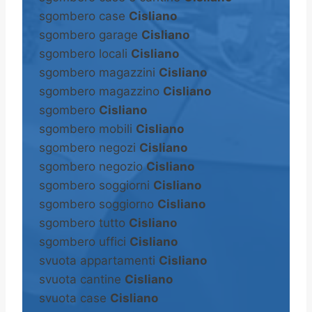
sgombero case
Cisliano
sgombero garage
Cisliano
sgombero locali
Cisliano
sgombero magazzini
Cisliano
sgombero magazzino
Cisliano
sgombero
Cisliano
sgombero mobili
Cisliano
sgombero negozi
Cisliano
sgombero negozio
Cisliano
sgombero soggiorni
Cisliano
sgombero soggiorno
Cisliano
sgombero tutto
Cisliano
sgombero uffici
Cisliano
svuota appartamenti
Cisliano
svuota cantine
Cisliano
svuota case
Cisliano