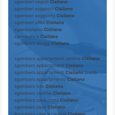
sgomberi negozi
Cisliano
sgomberi soggiorni
Cisliano
sgomberi soggiorno
Cisliano
sgomberi uffici
Cisliano
sgomberiamo
Cisliano
sgombero a
Cisliano
sgombero alloggi
Cisliano
sgombero appartamenti cantine
Cisliano
sgombero appartamenti
Cisliano
sgombero appartamenti
Cisliano
prezzi
sgombero appartamento
Cisliano
sgombero box
Cisliano
sgombero cantine
Cisliano
sgombero casa costo
Cisliano
sgombero casa
Cisliano
sgombero case e cantine
Cisliano