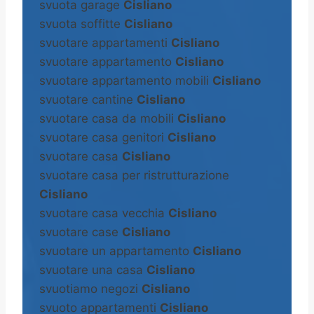
svuota garage
Cisliano
svuota soffitte
Cisliano
svuotare appartamenti
Cisliano
svuotare appartamento
Cisliano
svuotare appartamento mobili
Cisliano
svuotare cantine
Cisliano
svuotare casa da mobili
Cisliano
svuotare casa genitori
Cisliano
svuotare casa
Cisliano
svuotare casa per ristrutturazione
Cisliano
svuotare casa vecchia
Cisliano
svuotare case
Cisliano
svuotare un appartamento
Cisliano
svuotare una casa
Cisliano
svuotiamo negozi
Cisliano
svuoto appartamenti
Cisliano