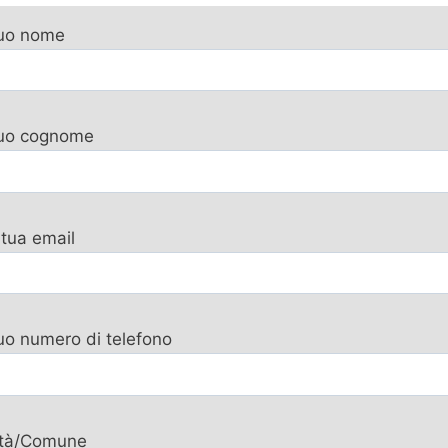
tuo nome
 tuo cognome
 tua email
tuo numero di telefono
ttà/Comune