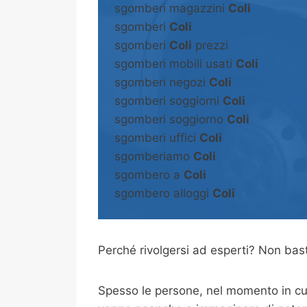
sgomberi magazzini
Coli
sgomberi
Coli
sgomberi
Coli
prezzi
sgomberi mobili usati
Coli
sgomberi negozi
Coli
sgomberi soggiorni
Coli
sgomberi soggiorno
Coli
sgomberi uffici
Coli
sgomberiamo
Coli
sgombero a
Coli
sgombero alloggi
Coli
Perché rivolgersi ad esperti? Non b
Spesso le persone, nel momento in cui