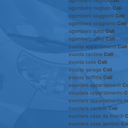
sgombero negozi
Coli
sgombero negozio
Coli
sgombero soggiorni
Coli
sgombero soggiorno
Coli
sgombero tutto
Coli
sgombero uffici
Coli
svuota appartamenti
Coli
svuota cantine
Coli
svuota case
Coli
svuota garage
Coli
svuota soffitte
Coli
svuotare appartamenti
Co
svuotare appartamento
C
svuotare appartamento m
svuotare cantine
Coli
svuotare casa da mobili
C
svuotare casa genitori
Col