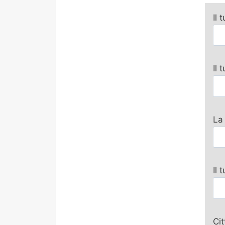
Il 
Il
La
Il 
Ci