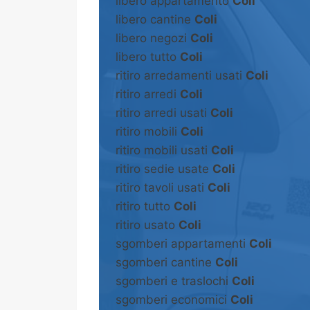
libero appartamento
Coli
libero cantine
Coli
libero negozi
Coli
libero tutto
Coli
ritiro arredamenti usati
Coli
ritiro arredi
Coli
ritiro arredi usati
Coli
ritiro mobili
Coli
ritiro mobili usati
Coli
ritiro sedie usate
Coli
ritiro tavoli usati
Coli
ritiro tutto
Coli
ritiro usato
Coli
sgomberi appartamenti
Coli
sgomberi cantine
Coli
sgomberi e traslochi
Coli
sgomberi economici
Coli