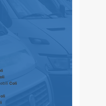
li
oli
obili
Coli
oli
i