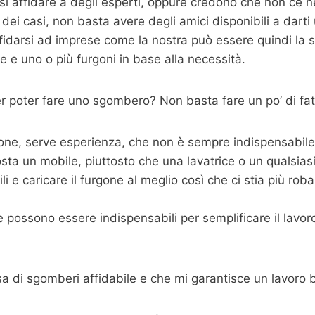
 affidare a degli esperti, oppure credono che non ce n
dei casi, non basta avere degli amici disponibili a dart
fidarsi ad imprese come la nostra può essere quindi la s
 e uno o più furgoni in base alla necessità.
 poter fare uno sgombero? Non basta fare un po’ di fat
one, serve esperienza, che non è sempre indispensabile m
sta un mobile, piuttosto che una lavatrice o un qualsias
 e caricare il furgone al meglio così che ci stia più roba p
possono essere indispensabili per semplificare il lavoro,
sa di sgomberi affidabile e che mi garantisce un lavoro 