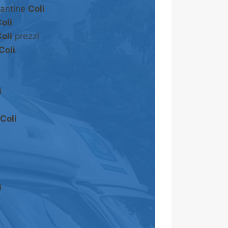
cantine
Coli
oli
oli
prezzi
Coli
i
Coli
i