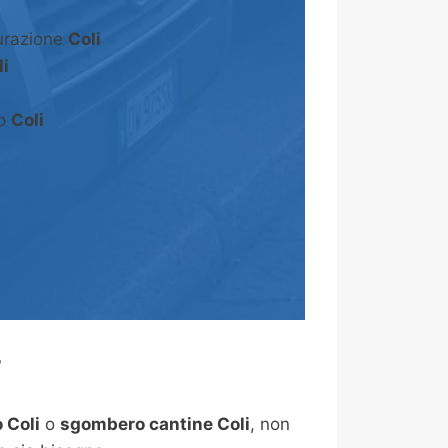
turazione
Coli
li
to
Coli
?
 Coli
o
sgombero cantine
Coli
, non