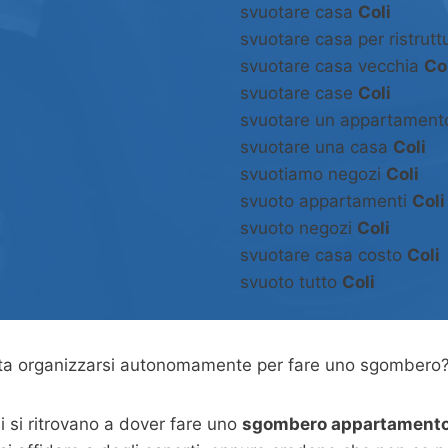
svuotare casa
Coli
svuotare casa per ristrut
svuotare casa vecchia
Co
svuotare case
Coli
svuotare un appartamen
svuotare una casa
Coli
svuotiamo negozi
Coli
svuoto appartamenti
Coli
svuoto negozi
Coli
svuotare casa costo
Coli
svuoto tutto
Coli
asta organizzarsi autonomamente per fare uno sgombero
 si ritrovano a dover fare uno
sgombero appartamento