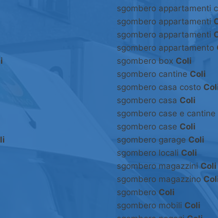
sgombero appartamenti 
sgombero appartamenti
C
sgombero appartamenti
C
sgombero appartamento
i
sgombero box
Coli
sgombero cantine
Coli
sgombero casa costo
Col
sgombero casa
Coli
sgombero case e cantine
sgombero case
Coli
li
sgombero garage
Coli
sgombero locali
Coli
sgombero magazzini
Coli
sgombero magazzino
Col
sgombero
Coli
sgombero mobili
Coli