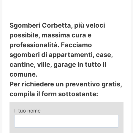
Sgomberi Corbetta, più veloci
possibile, massima cura e
professionalità. Facciamo
sgomberi di appartamenti, case,
cantine, ville, garage in tutto il
comune.
Per richiedere un preventivo gratis,
compila il form sottostante:
Il tuo nome