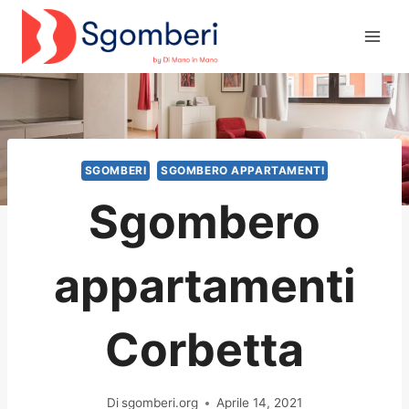
Salta
al
contenuto
SGOMBERI
SGOMBERO APPARTAMENTI
Sgombero
appartamenti
Corbetta
Di
sgomberi.org
Aprile 14, 2021