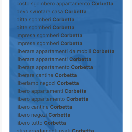
costo sgombero appartamento
Corbetta
t
devo svuotare casa
Corbetta
i
ditta sgomberi
Corbetta
v
ditte sgomberi
Corbetta
e
impresa sgomberi
Corbetta
:
imprese sgomberi
Corbetta
liberare appartamenti da mobili
Corbetta
liberare appartamenti
Corbetta
liberare appartamento
Corbetta
liberare cantine
Corbetta
liberiamo negozi
Corbetta
libero appartamenti
Corbetta
libero appartamento
Corbetta
libero cantine
Corbetta
libero negozi
Corbetta
libero tutto
Corbetta
ritiro arredamenti usati
Corbetta