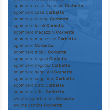
sgombero case e cantine
Corbetta
sgombero case
Corbetta
sgombero garage
Corbetta
sgombero locali
Corbetta
sgombero magazzini
Corbetta
sgombero magazzino
Corbetta
sgombero
Corbetta
sgombero mobili
Corbetta
sgombero negozi
Corbetta
sgombero negozio
Corbetta
sgombero soggiorni
Corbetta
sgombero soggiorno
Corbetta
sgombero tutto
Corbetta
sgombero uffici
Corbetta
svuota appartamenti
Corbetta
svuota cantine
Corbetta