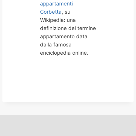
appartamenti
Corbetta
, su
Wikipedia: una
definizione del termine
appartamento data
dalla famosa
enciclopedia online.