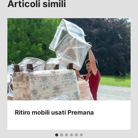
Articoli simili
Ritiro mobili usati Premana