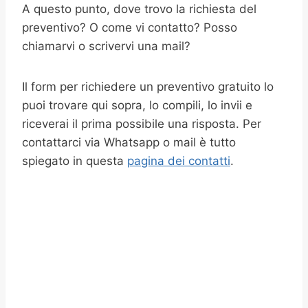
A questo punto, dove trovo la richiesta del
preventivo? O come vi contatto? Posso
chiamarvi o scrivervi una mail?
Il form per richiedere un preventivo gratuito lo
puoi trovare qui sopra, lo compili, lo invii e
riceverai il prima possibile una risposta. Per
contattarci via Whatsapp o mail è tutto
spiegato in questa
pagina dei contatti
.