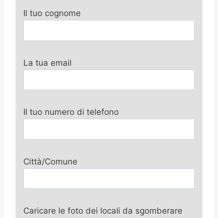
Il tuo cognome
La tua email
Il tuo numero di telefono
Città/Comune
Caricare le foto dei locali da sgomberare