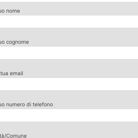
tuo nome
 tuo cognome
 tua email
tuo numero di telefono
ttà/Comune