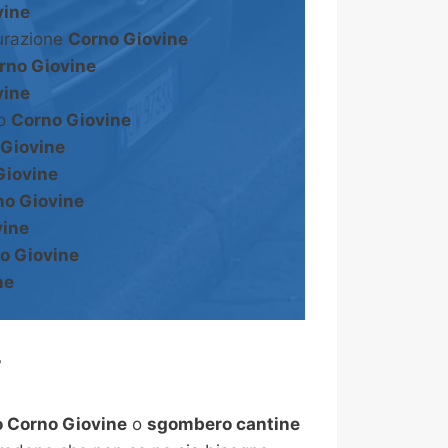
vine
turazione
Corno Giovine
rno Giovine
vine
to
Corno Giovine
 Giovine
Giovine
no Giovine
vine
o Giovine
ne
?
 Corno Giovine
o
sgombero cantine