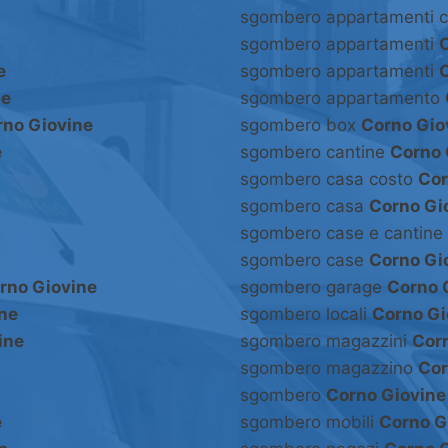
sgombero appartamenti 
sgombero appartamenti
e
sgombero appartamenti
ne
sgombero appartamento
rno Giovine
sgombero box
Corno Gio
e
sgombero cantine
Corno 
sgombero casa costo
Cor
sgombero casa
Corno Gi
sgombero case e cantine
sgombero case
Corno Gi
rno Giovine
sgombero garage
Corno 
ne
sgombero locali
Corno Gi
ine
sgombero magazzini
Cor
sgombero magazzino
Cor
sgombero
Corno Giovine
e
sgombero mobili
Corno G