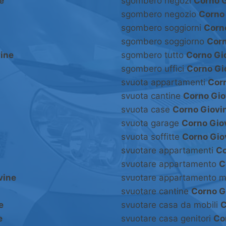
e
sgombero negozi
Corno 
sgombero negozio
Corno
sgombero soggiorni
Corn
sgombero soggiorno
Corn
ine
sgombero tutto
Corno Gi
sgombero uffici
Corno Gi
svuota appartamenti
Cor
svuota cantine
Corno Gio
svuota case
Corno Giovi
svuota garage
Corno Gio
svuota soffitte
Corno Gio
svuotare appartamenti
Co
svuotare appartamento
C
vine
svuotare appartamento m
svuotare cantine
Corno G
e
svuotare casa da mobili
C
e
svuotare casa genitori
Co