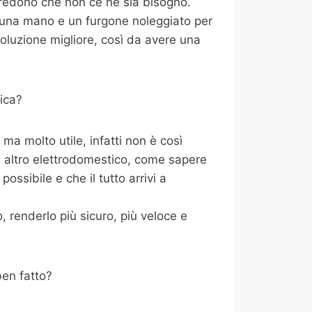
credono che non ce ne sia bisogno.
i una mano e un furgone noleggiato per
oluzione migliore, così da avere una
ica?
a molto utile, infatti non è così
i altro elettrodomestico, come sapere
ossibile e che il tutto arrivi a
 renderlo più sicuro, più veloce e
ben fatto?