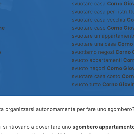
e
svuotare casa
Corno Gio
svuotare casa per ristrut
svuotare casa vecchia
Co
ne
svuotare case
Corno Gio
svuotare un appartamen
svuotare una casa
Corno
e
svuotiamo negozi
Corno 
svuoto appartamenti
Cor
svuoto negozi
Corno Gio
svuotare casa costo
Corn
svuoto tutto
Corno Giovi
asta organizzarsi autonomamente per fare uno sgombero
 si ritrovano a dover fare uno
sgombero appartamento