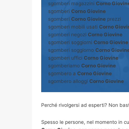
sgomberi magazzini
Corno Giovin
sgomberi
Corno Giovine
sgomberi
Corno Giovine
prezzi
sgomberi mobili usati
Corno Giovi
sgomberi negozi
Corno Giovine
sgomberi soggiorni
Corno Giovine
sgomberi soggiorno
Corno Giovin
sgomberi uffici
Corno Giovine
sgomberiamo
Corno Giovine
sgombero a
Corno Giovine
sgombero alloggi
Corno Giovine
Perché rivolgersi ad esperti? Non b
Spesso le persone, nel momento in cui