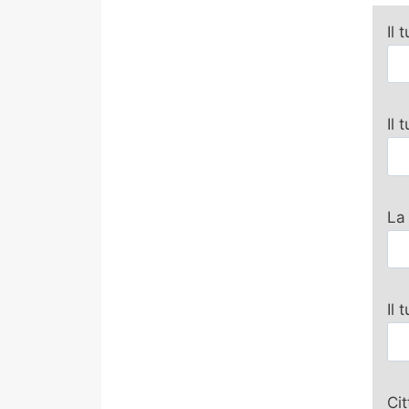
Il 
Il
La
Il 
Ci