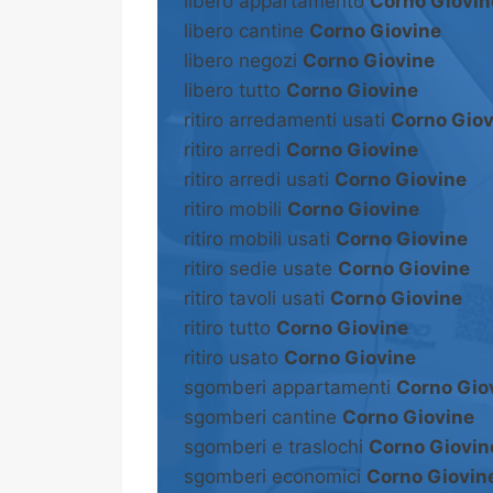
libero appartamento
Corno Giovin
libero cantine
Corno Giovine
libero negozi
Corno Giovine
libero tutto
Corno Giovine
ritiro arredamenti usati
Corno Giov
ritiro arredi
Corno Giovine
ritiro arredi usati
Corno Giovine
ritiro mobili
Corno Giovine
ritiro mobili usati
Corno Giovine
ritiro sedie usate
Corno Giovine
ritiro tavoli usati
Corno Giovine
ritiro tutto
Corno Giovine
ritiro usato
Corno Giovine
sgomberi appartamenti
Corno Gio
sgomberi cantine
Corno Giovine
sgomberi e traslochi
Corno Giovin
sgomberi economici
Corno Giovin