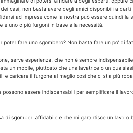
immaginare di potersi affidare a degli esperti, oppure 
dei casi, non basta avere degli amici disponibili a dart
fidarsi ad imprese come la nostra può essere quindi la s
 e uno o più furgoni in base alla necessità.
 poter fare uno sgombero? Non basta fare un po’ di fat
one, serve esperienza, che non è sempre indispensabile m
sta un mobile, piuttosto che una lavatrice o un qualsias
 e caricare il furgone al meglio così che ci stia più roba p
possono essere indispensabili per semplificare il lavoro,
sa di sgomberi affidabile e che mi garantisce un lavoro 