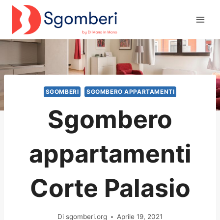
Salta
al
contenuto
SGOMBERI
SGOMBERO APPARTAMENTI
Sgombero
appartamenti
Corte Palasio
Di
sgomberi.org
Aprile 19, 2021