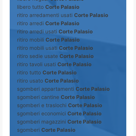
libero tutto
Corte Palasio
ritiro arredamenti usati
Corte Palasio
ritiro arredi
Corte Palasio
ritiro arredi usati
Corte Palasio
ritiro mobili
Corte Palasio
ritiro mobili usati
Corte Palasio
ritiro sedie usate
Corte Palasio
ritiro tavoli usati
Corte Palasio
ritiro tutto
Corte Palasio
ritiro usato
Corte Palasio
sgomberi appartamenti
Corte Palasio
sgomberi cantine
Corte Palasio
sgomberi e traslochi
Corte Palasio
sgomberi economici
Corte Palasio
sgomberi magazzini
Corte Palasio
sgomberi
Corte Palasio