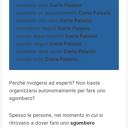
svuotare case
Corte Palasio
svuotare un appartamento
Corte Palasio
svuotare una casa
Corte Palasio
svuotiamo negozi
Corte Palasio
svuoto appartamenti
Corte Palasio
svuoto negozi
Corte Palasio
svuotare casa costo
Corte Palasio
svuoto tutto
Corte Palasio
Perché rivolgersi ad esperti? Non basta
organizzarsi autonomamente per fare uno
sgombero?
Spesso le persone, nel momento in cui si
ritrovano a dover fare uno
sgombero