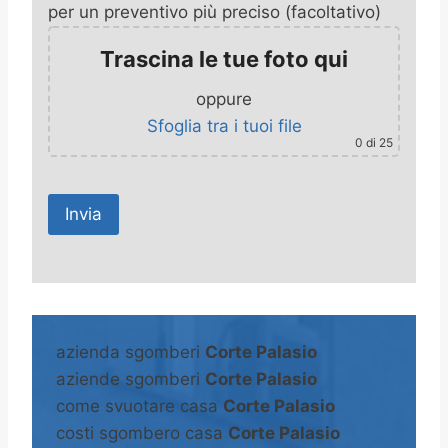
per un preventivo più preciso (facoltativo)
Trascina le tue foto qui
oppure
Sfoglia tra i tuoi file
0
di 25
A
l
t
azienda sgomberi
Corte Palasio
e
aziende sgomberi
Corte Palasio
r
come svuotare casa
Corte Palasio
n
costi sgombero casa
Corte Palasio
a