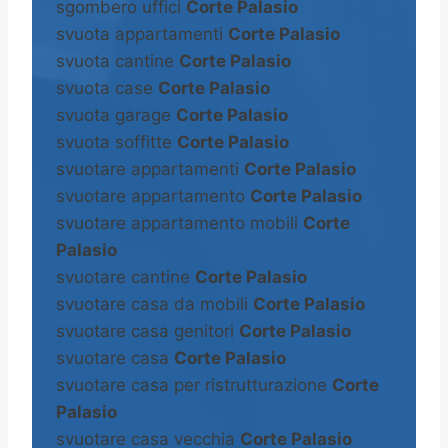
sgombero uffici
Corte Palasio
svuota appartamenti
Corte Palasio
svuota cantine
Corte Palasio
svuota case
Corte Palasio
svuota garage
Corte Palasio
svuota soffitte
Corte Palasio
svuotare appartamenti
Corte Palasio
svuotare appartamento
Corte Palasio
svuotare appartamento mobili
Corte
Palasio
svuotare cantine
Corte Palasio
svuotare casa da mobili
Corte Palasio
svuotare casa genitori
Corte Palasio
svuotare casa
Corte Palasio
svuotare casa per ristrutturazione
Corte
Palasio
svuotare casa vecchia
Corte Palasio