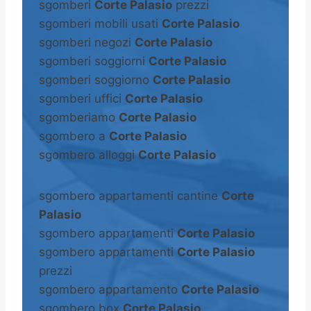
sgomberi
Corte Palasio
prezzi
sgomberi mobili usati
Corte Palasio
sgomberi negozi
Corte Palasio
sgomberi soggiorni
Corte Palasio
sgomberi soggiorno
Corte Palasio
sgomberi uffici
Corte Palasio
sgomberiamo
Corte Palasio
sgombero a
Corte Palasio
sgombero alloggi
Corte Palasio
sgombero appartamenti cantine
Corte
Palasio
sgombero appartamenti
Corte Palasio
sgombero appartamenti
Corte Palasio
prezzi
sgombero appartamento
Corte Palasio
sgombero box
Corte Palasio