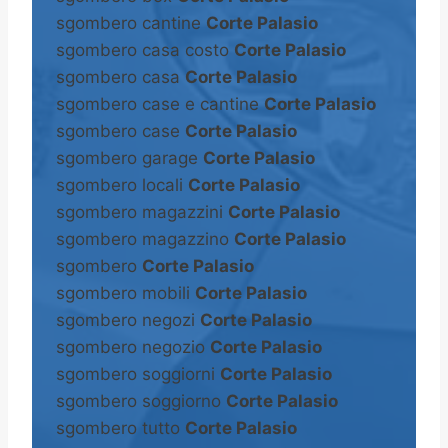
sgombero cantine
Corte Palasio
sgombero casa costo
Corte Palasio
sgombero casa
Corte Palasio
sgombero case e cantine
Corte Palasio
sgombero case
Corte Palasio
sgombero garage
Corte Palasio
sgombero locali
Corte Palasio
sgombero magazzini
Corte Palasio
sgombero magazzino
Corte Palasio
sgombero
Corte Palasio
sgombero mobili
Corte Palasio
sgombero negozi
Corte Palasio
sgombero negozio
Corte Palasio
sgombero soggiorni
Corte Palasio
sgombero soggiorno
Corte Palasio
sgombero tutto
Corte Palasio