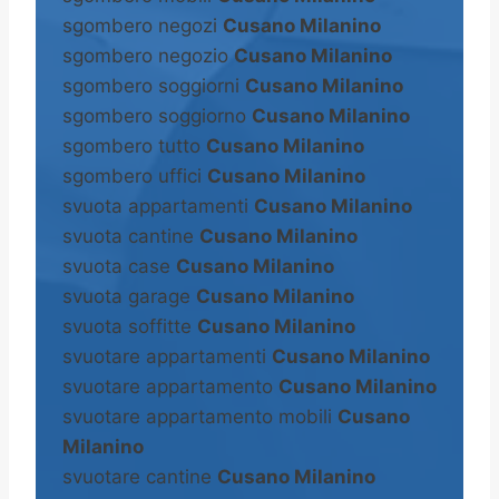
sgombero negozi
Cusano Milanino
sgombero negozio
Cusano Milanino
sgombero soggiorni
Cusano Milanino
sgombero soggiorno
Cusano Milanino
sgombero tutto
Cusano Milanino
sgombero uffici
Cusano Milanino
svuota appartamenti
Cusano Milanino
svuota cantine
Cusano Milanino
svuota case
Cusano Milanino
svuota garage
Cusano Milanino
svuota soffitte
Cusano Milanino
svuotare appartamenti
Cusano Milanino
svuotare appartamento
Cusano Milanino
svuotare appartamento mobili
Cusano
Milanino
svuotare cantine
Cusano Milanino