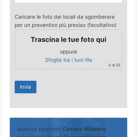
Caricare le foto dei locali da sgomberare
per un preventivo più preciso (facoltativo)
Trascina le tue foto qui
oppure
Sfoglia tra i tuoi file
0
di 25
A
l
t
azienda sgomberi
Cusano Milanino
e