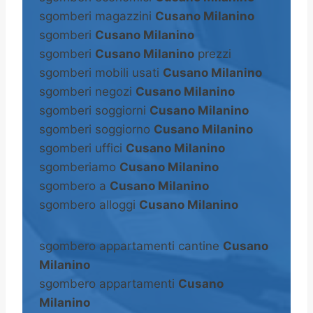
sgomberi magazzini
Cusano Milanino
sgomberi
Cusano Milanino
sgomberi
Cusano Milanino
prezzi
sgomberi mobili usati
Cusano Milanino
sgomberi negozi
Cusano Milanino
sgomberi soggiorni
Cusano Milanino
sgomberi soggiorno
Cusano Milanino
sgomberi uffici
Cusano Milanino
sgomberiamo
Cusano Milanino
sgombero a
Cusano Milanino
sgombero alloggi
Cusano Milanino
sgombero appartamenti cantine
Cusano
Milanino
sgombero appartamenti
Cusano
Milanino