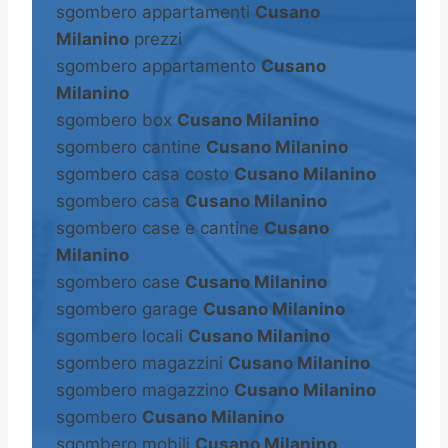
sgombero appartamenti
Cusano
Milanino
prezzi
sgombero appartamento
Cusano
Milanino
sgombero box
Cusano Milanino
sgombero cantine
Cusano Milanino
sgombero casa costo
Cusano Milanino
sgombero casa
Cusano Milanino
sgombero case e cantine
Cusano
Milanino
sgombero case
Cusano Milanino
sgombero garage
Cusano Milanino
sgombero locali
Cusano Milanino
sgombero magazzini
Cusano Milanino
sgombero magazzino
Cusano Milanino
sgombero
Cusano Milanino
sgombero mobili
Cusano Milanino