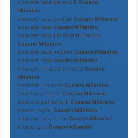
svuotare casa da mobili
Cusano
Milanino
svuotare casa genitori
Cusano Milanino
svuotare casa
Cusano Milanino
svuotare casa per ristrutturazione
Cusano Milanino
svuotare casa vecchia
Cusano Milanino
svuotare case
Cusano Milanino
svuotare un appartamento
Cusano
Milanino
svuotare una casa
Cusano Milanino
svuotiamo negozi
Cusano Milanino
svuoto appartamenti
Cusano Milanino
svuoto negozi
Cusano Milanino
svuotare casa costo
Cusano Milanino
svuoto tutto
Cusano Milanino