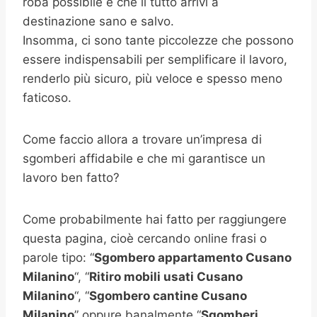
roba possibile e che il tutto arrivi a
destinazione sano e salvo.
Insomma, ci sono tante piccolezze che possono
essere indispensabili per semplificare il lavoro,
renderlo più sicuro, più veloce e spesso meno
faticoso.
Come faccio allora a trovare un’impresa di
sgomberi affidabile e che mi garantisce un
lavoro ben fatto?
Come probabilmente hai fatto per raggiungere
questa pagina, cioè cercando online frasi o
parole tipo: “
Sgombero appartamento
Cusano
Milanino
“, “
Ritiro mobili usati
Cusano
Milanino
“, “
Sgombero cantine
Cusano
Milanino
” oppure banalmente “
Sgomberi