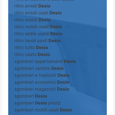
ritiro arredi
Desio
ritiro arredi usati
Desio
ritiro mobili
Desio
ritiro mobili usati
Desio
ritiro sedie usate
Desio
ritiro tavoli usati
Desio
ritiro tutto
Desio
ritiro usato
Desio
sgomberi appartamenti
Desio
sgomberi cantine
Desio
sgomberi e traslochi
Desio
sgomberi economici
Desio
sgomberi magazzini
Desio
sgomberi
Desio
sgomberi
Desio
prezzi
sgomberi mobili usati
Desio