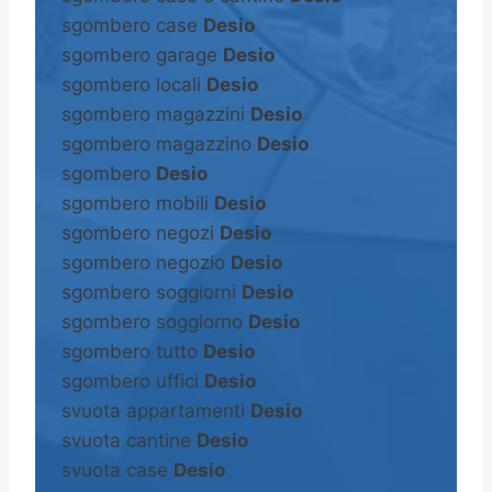
sgombero case
Desio
sgombero garage
Desio
sgombero locali
Desio
sgombero magazzini
Desio
sgombero magazzino
Desio
sgombero
Desio
sgombero mobili
Desio
sgombero negozi
Desio
sgombero negozio
Desio
sgombero soggiorni
Desio
sgombero soggiorno
Desio
sgombero tutto
Desio
sgombero uffici
Desio
svuota appartamenti
Desio
svuota cantine
Desio
svuota case
Desio