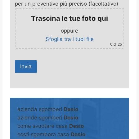
per un preventivo più preciso (facoltativo)
Trascina le tue foto qui
oppure
Sfoglia tra i tuoi file
0
di 25
A
l
t
azienda sgomberi
Desio
e
aziende sgomberi
Desio
r
come svuotare casa
Desio
n
costi sgombero casa
Desio
a