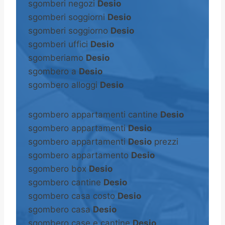
sgomberi negozi
Desio
sgomberi soggiorni
Desio
sgomberi soggiorno
Desio
sgomberi uffici
Desio
sgomberiamo
Desio
sgombero a
Desio
sgombero alloggi
Desio
sgombero appartamenti cantine
Desio
sgombero appartamenti
Desio
sgombero appartamenti
Desio
prezzi
sgombero appartamento
Desio
sgombero box
Desio
sgombero cantine
Desio
sgombero casa costo
Desio
sgombero casa
Desio
sgombero case e cantine
Desio