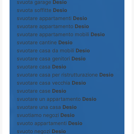
svuota garage
Desio
svuota soffitte
Desio
svuotare appartamenti
Desio
svuotare appartamento
Desio
svuotare appartamento mobili
Desio
svuotare cantine
Desio
svuotare casa da mobili
Desio
svuotare casa genitori
Desio
svuotare casa
Desio
svuotare casa per ristrutturazione
Desio
svuotare casa vecchia
Desio
svuotare case
Desio
svuotare un appartamento
Desio
svuotare una casa
Desio
svuotiamo negozi
Desio
svuoto appartamenti
Desio
svuoto negozi
Desio