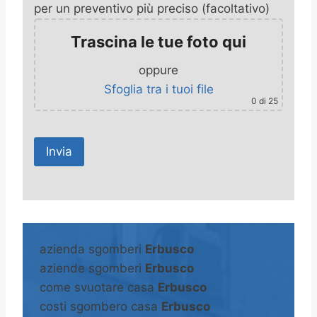
per un preventivo più preciso (facoltativo)
Trascina le tue foto qui
oppure
Sfoglia tra i tuoi file
0
di 25
A
l
t
azienda sgomberi
Erbusco
e
aziende sgomberi
Erbusco
r
come svuotare casa
Erbusco
n
costi sgombero casa
Erbusco
a