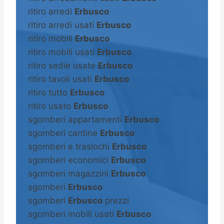
ritiro arredi
Erbusco
ritiro arredi usati
Erbusco
ritiro mobili
Erbusco
ritiro mobili usati
Erbusco
ritiro sedie usate
Erbusco
ritiro tavoli usati
Erbusco
ritiro tutto
Erbusco
ritiro usato
Erbusco
sgomberi appartamenti
Erbusco
sgomberi cantine
Erbusco
sgomberi e traslochi
Erbusco
sgomberi economici
Erbusco
sgomberi magazzini
Erbusco
sgomberi
Erbusco
sgomberi
Erbusco
prezzi
sgomberi mobili usati
Erbusco