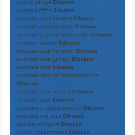
svuota garage
Erbusco
svuota soffitte
Erbusco
svuotare appartamenti
Erbusco
svuotare appartamento
Erbusco
svuotare appartamento mobili
Erbusco
svuotare cantine
Erbusco
svuotare casa da mobili
Erbusco
svuotare casa genitori
Erbusco
svuotare casa
Erbusco
svuotare casa per ristrutturazione
Erbusco
svuotare casa vecchia
Erbusco
svuotare case
Erbusco
svuotare un appartamento
Erbusco
svuotare una casa
Erbusco
svuotiamo negozi
Erbusco
svuoto appartamenti
Erbusco