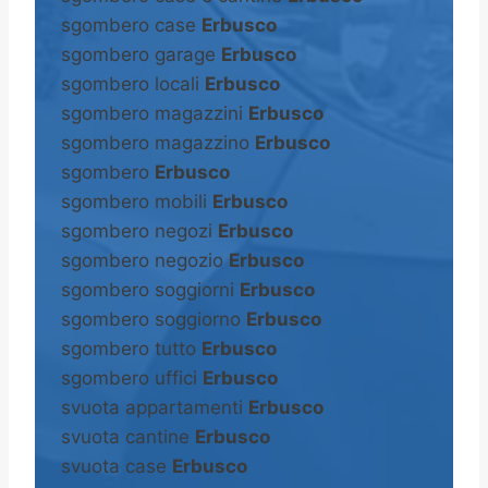
sgombero case
Erbusco
sgombero garage
Erbusco
sgombero locali
Erbusco
sgombero magazzini
Erbusco
sgombero magazzino
Erbusco
sgombero
Erbusco
sgombero mobili
Erbusco
sgombero negozi
Erbusco
sgombero negozio
Erbusco
sgombero soggiorni
Erbusco
sgombero soggiorno
Erbusco
sgombero tutto
Erbusco
sgombero uffici
Erbusco
svuota appartamenti
Erbusco
svuota cantine
Erbusco
svuota case
Erbusco