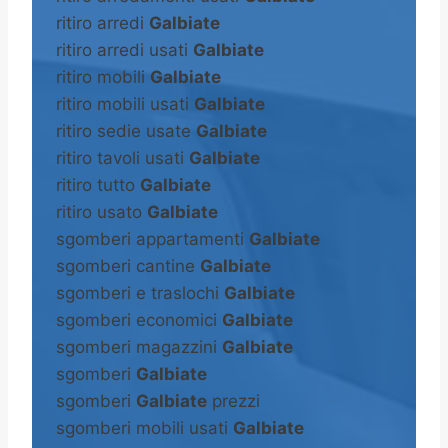
ritiro arredi
Galbiate
ritiro arredi usati
Galbiate
ritiro mobili
Galbiate
ritiro mobili usati
Galbiate
ritiro sedie usate
Galbiate
ritiro tavoli usati
Galbiate
ritiro tutto
Galbiate
ritiro usato
Galbiate
sgomberi appartamenti
Galbiate
sgomberi cantine
Galbiate
sgomberi e traslochi
Galbiate
sgomberi economici
Galbiate
sgomberi magazzini
Galbiate
sgomberi
Galbiate
sgomberi
Galbiate
prezzi
sgomberi mobili usati
Galbiate