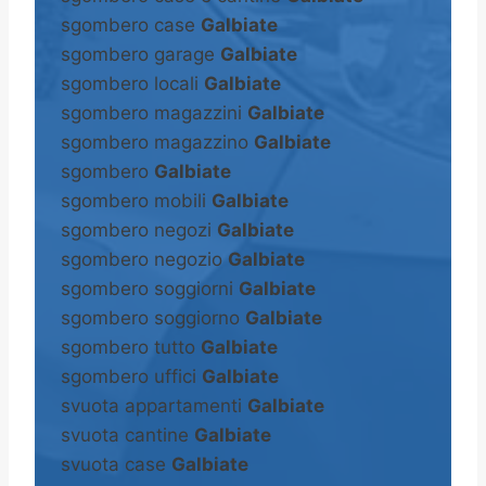
sgombero case
Galbiate
sgombero garage
Galbiate
sgombero locali
Galbiate
sgombero magazzini
Galbiate
sgombero magazzino
Galbiate
sgombero
Galbiate
sgombero mobili
Galbiate
sgombero negozi
Galbiate
sgombero negozio
Galbiate
sgombero soggiorni
Galbiate
sgombero soggiorno
Galbiate
sgombero tutto
Galbiate
sgombero uffici
Galbiate
svuota appartamenti
Galbiate
svuota cantine
Galbiate
svuota case
Galbiate