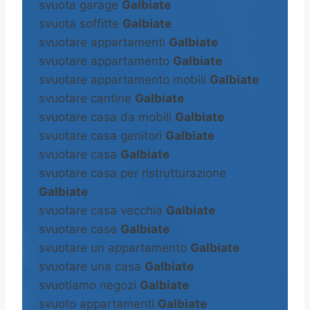
svuota garage
Galbiate
svuota soffitte
Galbiate
svuotare appartamenti
Galbiate
svuotare appartamento
Galbiate
svuotare appartamento mobili
Galbiate
svuotare cantine
Galbiate
svuotare casa da mobili
Galbiate
svuotare casa genitori
Galbiate
svuotare casa
Galbiate
svuotare casa per ristrutturazione
Galbiate
svuotare casa vecchia
Galbiate
svuotare case
Galbiate
svuotare un appartamento
Galbiate
svuotare una casa
Galbiate
svuotiamo negozi
Galbiate
svuoto appartamenti
Galbiate