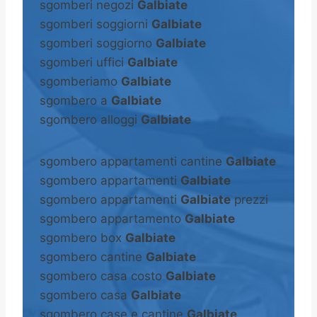
sgomberi negozi
Galbiate
sgomberi soggiorni
Galbiate
sgomberi soggiorno
Galbiate
sgomberi uffici
Galbiate
sgomberiamo
Galbiate
sgombero a
Galbiate
sgombero alloggi
Galbiate
sgombero appartamenti cantine
Galbiate
sgombero appartamenti
Galbiate
sgombero appartamenti
Galbiate
prezzi
sgombero appartamento
Galbiate
sgombero box
Galbiate
sgombero cantine
Galbiate
sgombero casa costo
Galbiate
sgombero casa
Galbiate
sgombero case e cantine
Galbiate