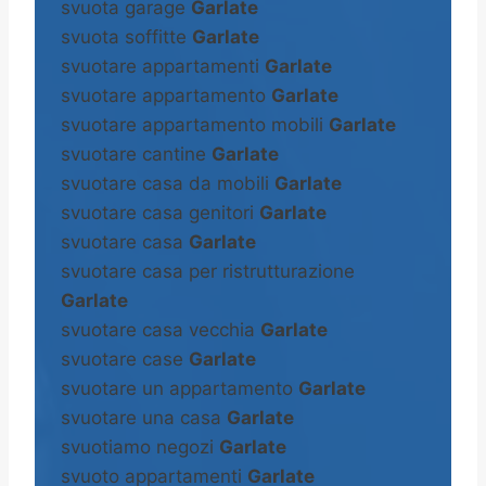
svuota garage
Garlate
svuota soffitte
Garlate
svuotare appartamenti
Garlate
svuotare appartamento
Garlate
svuotare appartamento mobili
Garlate
svuotare cantine
Garlate
svuotare casa da mobili
Garlate
svuotare casa genitori
Garlate
svuotare casa
Garlate
svuotare casa per ristrutturazione
Garlate
svuotare casa vecchia
Garlate
svuotare case
Garlate
svuotare un appartamento
Garlate
svuotare una casa
Garlate
svuotiamo negozi
Garlate
svuoto appartamenti
Garlate