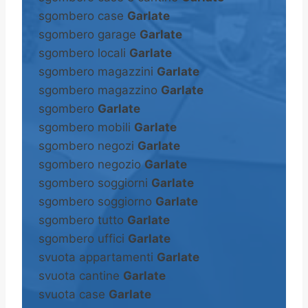
sgombero case
Garlate
sgombero garage
Garlate
sgombero locali
Garlate
sgombero magazzini
Garlate
sgombero magazzino
Garlate
sgombero
Garlate
sgombero mobili
Garlate
sgombero negozi
Garlate
sgombero negozio
Garlate
sgombero soggiorni
Garlate
sgombero soggiorno
Garlate
sgombero tutto
Garlate
sgombero uffici
Garlate
svuota appartamenti
Garlate
svuota cantine
Garlate
svuota case
Garlate