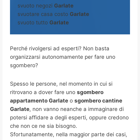
svuoto negozi
Garlate
svuotare casa costo
Garlate
svuoto tutto
Garlate
Perché rivolgersi ad esperti? Non basta
organizzarsi autonomamente per fare uno
sgombero?
Spesso le persone, nel momento in cui si
ritrovano a dover fare uno
sgombero
appartamento Garlate
o
sgombero cantine
Garlate
, non vanno neanche a immaginare di
potersi affidare a degli esperti, oppure credono
che non ce ne sia bisogno.
Sfortunatamente, nella maggior parte dei casi,