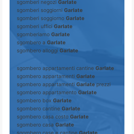
sgomberi negozi
Garlate
sgomberi soggiorni
Garlate
sgomberi soggiorno
Garlate
sgomberi uffici
Garlate
sgomberiamo
Garlate
sgombero a
Garlate
sgombero alloggi
Garlate
sgombero appartamenti cantine
Garlate
sgombero appartamenti
Garlate
sgombero appartamenti
Garlate
prezzi
sgombero appartamento
Garlate
sgombero box
Garlate
sgombero cantine
Garlate
sgombero casa costo
Garlate
sgombero casa
Garlate
sgombero case e cantine
Garlate