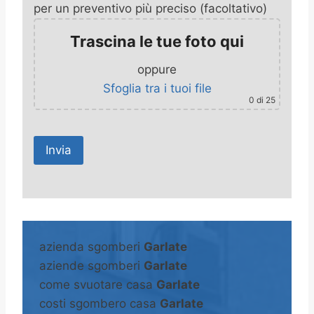
per un preventivo più preciso (facoltativo)
Trascina le tue foto qui
oppure
Sfoglia tra i tuoi file
0
di 25
A
l
t
azienda sgomberi
Garlate
e
aziende sgomberi
Garlate
r
come svuotare casa
Garlate
n
costi sgombero casa
Garlate
a