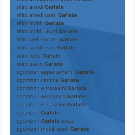
ritiro arredi
Garlate
ritiro arredi usati
Garlate
ritiro mobili
Garlate
ritiro mobili usati
Garlate
ritiro sedie usate
Garlate
ritiro tavoli usati
Garlate
ritiro tutto
Garlate
ritiro usato
Garlate
sgomberi appartamenti
Garlate
sgomberi cantine
Garlate
sgomberi e traslochi
Garlate
sgomberi economici
Garlate
sgomberi magazzini
Garlate
sgomberi
Garlate
sgomberi
Garlate
prezzi
sgomberi mobili usati
Garlate