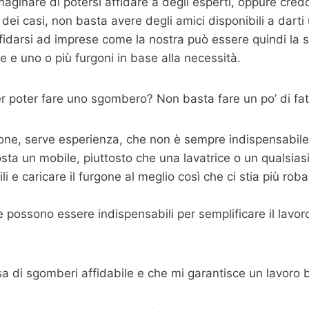
ginare di potersi affidare a degli esperti, oppure cred
dei casi, non basta avere degli amici disponibili a dart
fidarsi ad imprese come la nostra può essere quindi la s
 e uno o più furgoni in base alla necessità.
 poter fare uno sgombero? Non basta fare un po’ di fat
one, serve esperienza, che non è sempre indispensabile m
sta un mobile, piuttosto che una lavatrice o un qualsias
 e caricare il furgone al meglio così che ci stia più roba p
possono essere indispensabili per semplificare il lavoro,
sa di sgomberi affidabile e che mi garantisce un lavoro 