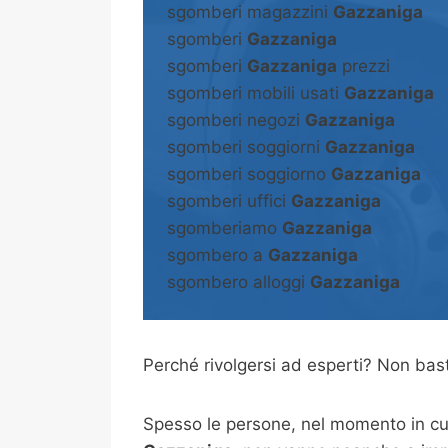
sgomberi magazzini
Gazzaniga
sgomberi
Gazzaniga
sgomberi
Gazzaniga
prezzi
sgomberi mobili usati
Gazzaniga
sgomberi negozi
Gazzaniga
sgomberi soggiorni
Gazzaniga
sgomberi soggiorno
Gazzaniga
sgomberi uffici
Gazzaniga
sgomberiamo
Gazzaniga
sgombero a
Gazzaniga
sgombero alloggi
Gazzaniga
Perché rivolgersi ad esperti? Non b
Spesso le persone, nel momento in cui