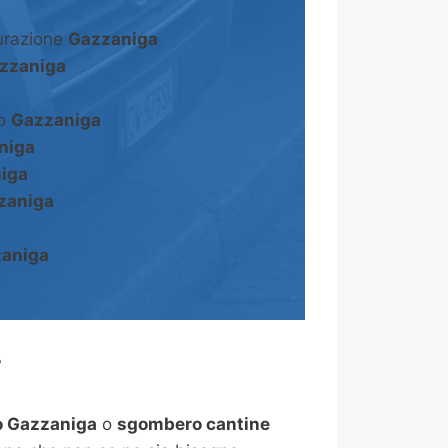
turazione
Gazzaniga
zzaniga
to
Gazzaniga
niga
iga
zaniga
aniga
?
 Gazzaniga
o
sgombero cantine