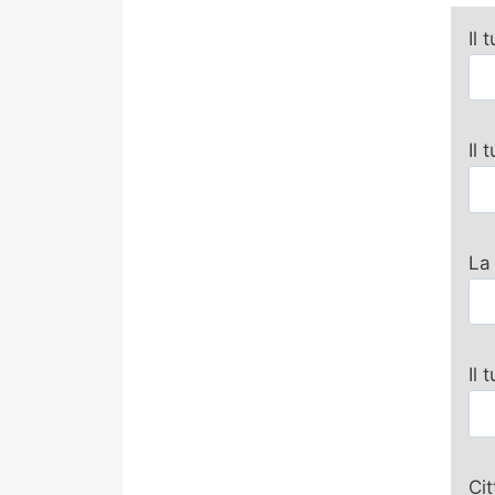
Il 
Il
La
Il 
Ci