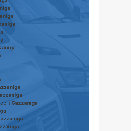
iga
niga
aniga
zaniga
ga
ga
zaniga
a
a
a
zzaniga
azzaniga
obili
Gazzaniga
iga
azzaniga
zzaniga