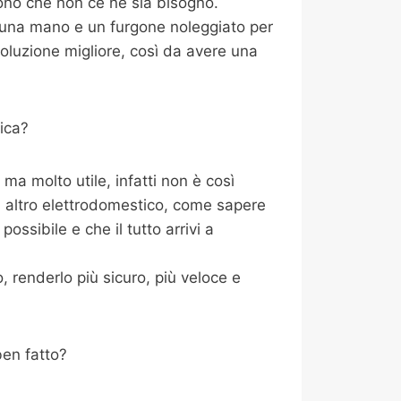
ono che non ce ne sia bisogno.
i una mano e un furgone noleggiato per
oluzione migliore, così da avere una
ica?
a molto utile, infatti non è così
i altro elettrodomestico, come sapere
ossibile e che il tutto arrivi a
 renderlo più sicuro, più veloce e
ben fatto?