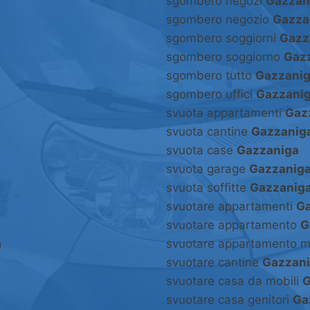
sgombero negozi
Gazzan
sgombero negozio
Gazza
sgombero soggiorni
Gazz
sgombero soggiorno
Gaz
sgombero tutto
Gazzani
sgombero uffici
Gazzani
svuota appartamenti
Gaz
svuota cantine
Gazzanig
svuota case
Gazzaniga
svuota garage
Gazzanig
svuota soffitte
Gazzanig
svuotare appartamenti
Ga
svuotare appartamento
G
a
svuotare appartamento m
svuotare cantine
Gazzan
svuotare casa da mobili
G
svuotare casa genitori
Ga