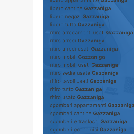
libero appartamento
Gazzaniga
libero cantine
Gazzaniga
libero negozi
Gazzaniga
libero tutto
Gazzaniga
ritiro arredamenti usati
Gazzaniga
ritiro arredi
Gazzaniga
ritiro arredi usati
Gazzaniga
ritiro mobili
Gazzaniga
ritiro mobili usati
Gazzaniga
ritiro sedie usate
Gazzaniga
ritiro tavoli usati
Gazzaniga
ritiro tutto
Gazzaniga
ritiro usato
Gazzaniga
sgomberi appartamenti
Gazzanig
sgomberi cantine
Gazzaniga
sgomberi e traslochi
Gazzaniga
sgomberi economici
Gazzaniga