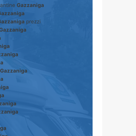
cantine
Gazzaniga
Gazzaniga
Gazzaniga
prezzi
Gazzaniga
a
niga
zaniga
ga
Gazzaniga
ga
iga
ga
zaniga
zaniga
iga