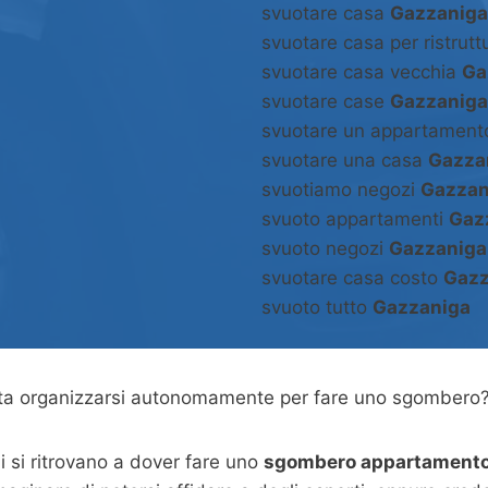
svuotare casa
Gazzaniga
svuotare casa per ristrut
svuotare casa vecchia
Ga
svuotare case
Gazzaniga
svuotare un appartamen
svuotare una casa
Gazza
svuotiamo negozi
Gazzan
svuoto appartamenti
Gaz
svuoto negozi
Gazzaniga
svuotare casa costo
Gazz
svuoto tutto
Gazzaniga
asta organizzarsi autonomamente per fare uno sgombero
 si ritrovano a dover fare uno
sgombero appartamento