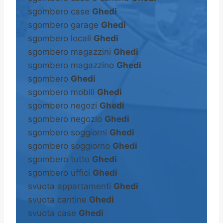
sgombero case
Ghedi
sgombero garage
Ghedi
sgombero locali
Ghedi
sgombero magazzini
Ghedi
sgombero magazzino
Ghedi
sgombero
Ghedi
sgombero mobili
Ghedi
sgombero negozi
Ghedi
sgombero negozio
Ghedi
sgombero soggiorni
Ghedi
sgombero soggiorno
Ghedi
sgombero tutto
Ghedi
sgombero uffici
Ghedi
svuota appartamenti
Ghedi
svuota cantine
Ghedi
svuota case
Ghedi