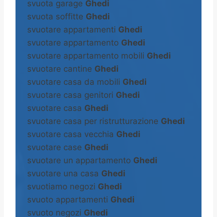
svuota garage
Ghedi
svuota soffitte
Ghedi
svuotare appartamenti
Ghedi
svuotare appartamento
Ghedi
svuotare appartamento mobili
Ghedi
svuotare cantine
Ghedi
svuotare casa da mobili
Ghedi
svuotare casa genitori
Ghedi
svuotare casa
Ghedi
svuotare casa per ristrutturazione
Ghedi
svuotare casa vecchia
Ghedi
svuotare case
Ghedi
svuotare un appartamento
Ghedi
svuotare una casa
Ghedi
svuotiamo negozi
Ghedi
svuoto appartamenti
Ghedi
svuoto negozi
Ghedi