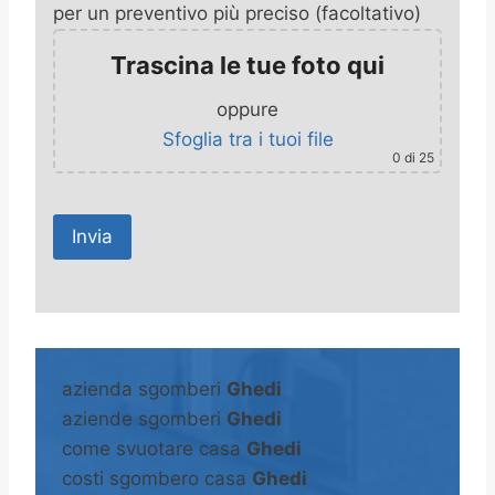
per un preventivo più preciso (facoltativo)
Trascina le tue foto qui
oppure
Sfoglia tra i tuoi file
0
di 25
A
l
t
azienda sgomberi
Ghedi
e
aziende sgomberi
Ghedi
r
come svuotare casa
Ghedi
n
costi sgombero casa
Ghedi
a