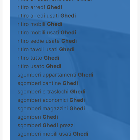
ritiro arredi
Ghedi
ritiro arredi usati
Ghedi
ritiro mobili
Ghedi
ritiro mobili usati
Ghedi
ritiro sedie usate
Ghedi
ritiro tavoli usati
Ghedi
ritiro tutto
Ghedi
ritiro usato
Ghedi
sgomberi appartamenti
Ghedi
sgomberi cantine
Ghedi
sgomberi e traslochi
Ghedi
sgomberi economici
Ghedi
sgomberi magazzini
Ghedi
sgomberi
Ghedi
sgomberi
Ghedi
prezzi
sgomberi mobili usati
Ghedi