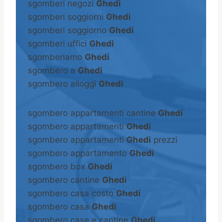
sgomberi negozi
Ghedi
sgomberi soggiorni
Ghedi
sgomberi soggiorno
Ghedi
sgomberi uffici
Ghedi
sgomberiamo
Ghedi
sgombero a
Ghedi
sgombero alloggi
Ghedi
sgombero appartamenti cantine
Ghedi
sgombero appartamenti
Ghedi
sgombero appartamenti
Ghedi
prezzi
sgombero appartamento
Ghedi
sgombero box
Ghedi
sgombero cantine
Ghedi
sgombero casa costo
Ghedi
sgombero casa
Ghedi
sgombero case e cantine
Ghedi