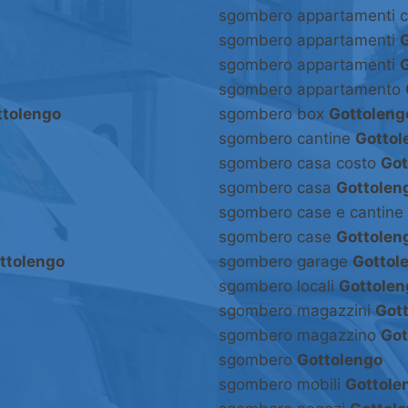
sgombero appartamenti 
sgombero appartamenti
sgombero appartamenti
sgombero appartamento
ttolengo
sgombero box
Gottoleng
sgombero cantine
Gottol
sgombero casa costo
Got
sgombero casa
Gottolen
sgombero case e cantine
sgombero case
Gottolen
ttolengo
sgombero garage
Gottol
sgombero locali
Gottolen
sgombero magazzini
Got
sgombero magazzino
Got
sgombero
Gottolengo
sgombero mobili
Gottole