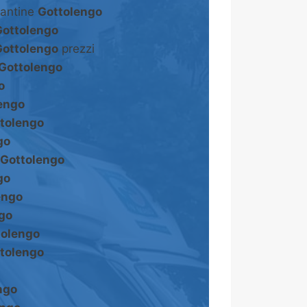
cantine
Gottolengo
Gottolengo
Gottolengo
prezzi
Gottolengo
o
engo
tolengo
go
Gottolengo
go
engo
go
tolengo
tolengo
ngo