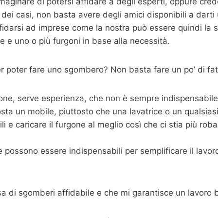
aginare di potersi affidare a degli esperti, oppure cre
dei casi, non basta avere degli amici disponibili a dart
fidarsi ad imprese come la nostra può essere quindi la s
 e uno o più furgoni in base alla necessità.
 poter fare uno sgombero? Non basta fare un po’ di fat
one, serve esperienza, che non è sempre indispensabile m
sta un mobile, piuttosto che una lavatrice o un qualsias
 e caricare il furgone al meglio così che ci stia più roba p
possono essere indispensabili per semplificare il lavoro,
sa di sgomberi affidabile e che mi garantisce un lavoro 