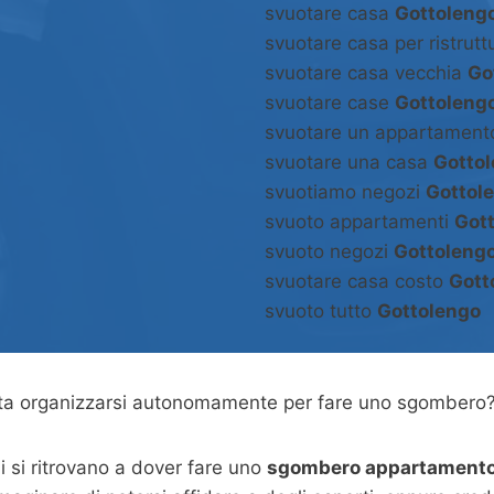
svuotare casa
Gottoleng
svuotare casa per ristrut
svuotare casa vecchia
Go
svuotare case
Gottoleng
svuotare un appartamen
svuotare una casa
Gotto
svuotiamo negozi
Gottol
svuoto appartamenti
Got
svuoto negozi
Gottoleng
svuotare casa costo
Gott
svuoto tutto
Gottolengo
asta organizzarsi autonomamente per fare uno sgombero
 si ritrovano a dover fare uno
sgombero appartamento