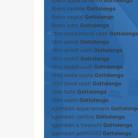
libero appartamento
Gottolengo
libero cantine
Gottolengo
libero negozi
Gottolengo
libero tutto
Gottolengo
ritiro arredamenti usati
Gottoleng
ritiro arredi
Gottolengo
ritiro arredi usati
Gottolengo
ritiro mobili
Gottolengo
ritiro mobili usati
Gottolengo
ritiro sedie usate
Gottolengo
ritiro tavoli usati
Gottolengo
ritiro tutto
Gottolengo
ritiro usato
Gottolengo
sgomberi appartamenti
Gottoleng
sgomberi cantine
Gottolengo
sgomberi e traslochi
Gottolengo
sgomberi economici
Gottolengo