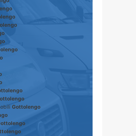
engo
lengo
olengo
olengo
go
go
tolengo
o
o
o
ttolengo
ottolengo
obili
Gottolengo
ngo
ottolengo
ttolengo