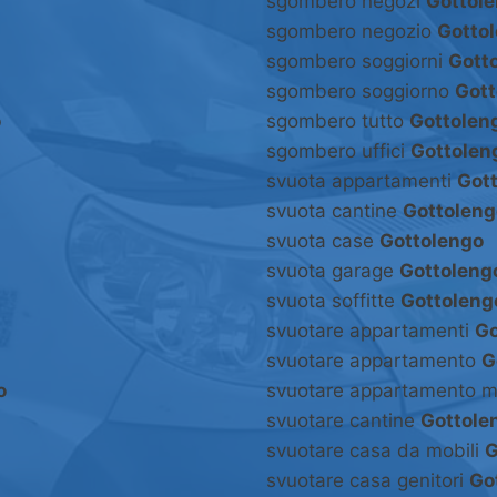
sgombero negozi
Gottol
sgombero negozio
Gotto
sgombero soggiorni
Gott
sgombero soggiorno
Gott
o
sgombero tutto
Gottolen
sgombero uffici
Gottolen
svuota appartamenti
Got
svuota cantine
Gottoleng
svuota case
Gottolengo
svuota garage
Gottoleng
svuota soffitte
Gottoleng
svuotare appartamenti
Go
svuotare appartamento
G
o
svuotare appartamento m
svuotare cantine
Gottole
svuotare casa da mobili
G
svuotare casa genitori
Go