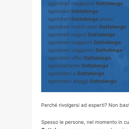
sgomberi magazzini
Gottolengo
sgomberi
Gottolengo
sgomberi
Gottolengo
prezzi
sgomberi mobili usati
Gottolengo
sgomberi negozi
Gottolengo
sgomberi soggiorni
Gottolengo
sgomberi soggiorno
Gottolengo
sgomberi uffici
Gottolengo
sgomberiamo
Gottolengo
sgombero a
Gottolengo
sgombero alloggi
Gottolengo
Perché rivolgersi ad esperti? Non b
Spesso le persone, nel momento in cui