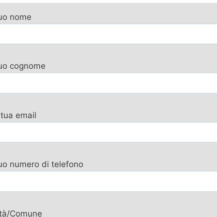
tuo nome
 tuo cognome
 tua email
tuo numero di telefono
ttà/Comune