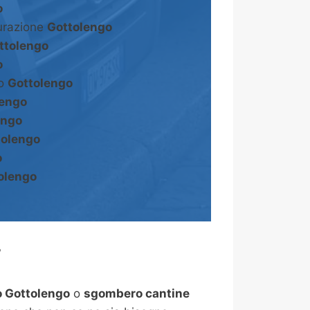
o
turazione
Gottolengo
ttolengo
o
to
Gottolengo
lengo
engo
tolengo
o
olengo
?
 Gottolengo
o
sgombero cantine