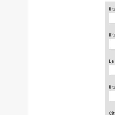
Il 
Il
La
Il 
Ci