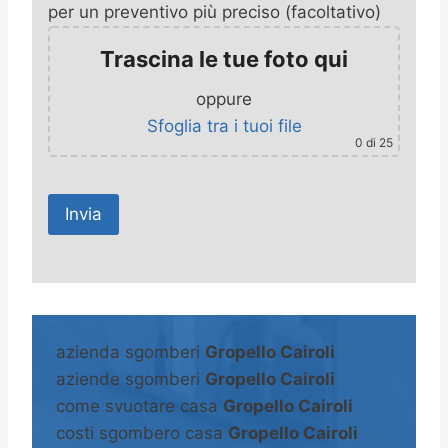
per un preventivo più preciso (facoltativo)
Trascina le tue foto qui
oppure
Sfoglia tra i tuoi file
0
di 25
A
l
t
azienda sgomberi
Gropello Cairoli
e
aziende sgomberi
Gropello Cairoli
r
come svuotare casa
Gropello Cairoli
n
costi sgombero casa
Gropello Cairoli
a