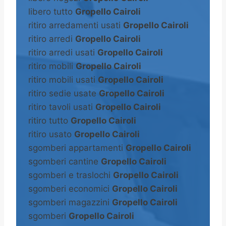
libero tutto
Gropello Cairoli
ritiro arredamenti usati
Gropello Cairoli
ritiro arredi
Gropello Cairoli
ritiro arredi usati
Gropello Cairoli
ritiro mobili
Gropello Cairoli
ritiro mobili usati
Gropello Cairoli
ritiro sedie usate
Gropello Cairoli
ritiro tavoli usati
Gropello Cairoli
ritiro tutto
Gropello Cairoli
ritiro usato
Gropello Cairoli
sgomberi appartamenti
Gropello Cairoli
sgomberi cantine
Gropello Cairoli
sgomberi e traslochi
Gropello Cairoli
sgomberi economici
Gropello Cairoli
sgomberi magazzini
Gropello Cairoli
sgomberi
Gropello Cairoli