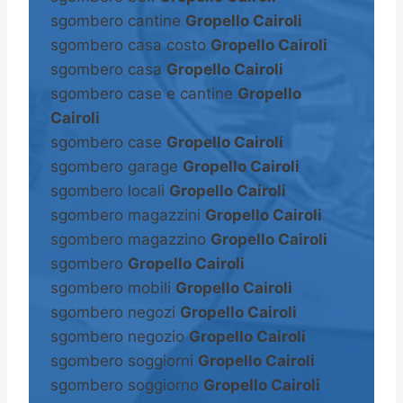
sgombero cantine
Gropello Cairoli
sgombero casa costo
Gropello Cairoli
sgombero casa
Gropello Cairoli
sgombero case e cantine
Gropello
Cairoli
sgombero case
Gropello Cairoli
sgombero garage
Gropello Cairoli
sgombero locali
Gropello Cairoli
sgombero magazzini
Gropello Cairoli
sgombero magazzino
Gropello Cairoli
sgombero
Gropello Cairoli
sgombero mobili
Gropello Cairoli
sgombero negozi
Gropello Cairoli
sgombero negozio
Gropello Cairoli
sgombero soggiorni
Gropello Cairoli
sgombero soggiorno
Gropello Cairoli