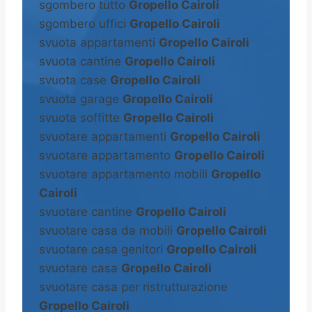
sgombero tutto
Gropello Cairoli
sgombero uffici
Gropello Cairoli
svuota appartamenti
Gropello Cairoli
svuota cantine
Gropello Cairoli
svuota case
Gropello Cairoli
svuota garage
Gropello Cairoli
svuota soffitte
Gropello Cairoli
svuotare appartamenti
Gropello Cairoli
svuotare appartamento
Gropello Cairoli
svuotare appartamento mobili
Gropello
Cairoli
svuotare cantine
Gropello Cairoli
svuotare casa da mobili
Gropello Cairoli
svuotare casa genitori
Gropello Cairoli
svuotare casa
Gropello Cairoli
svuotare casa per ristrutturazione
Gropello Cairoli