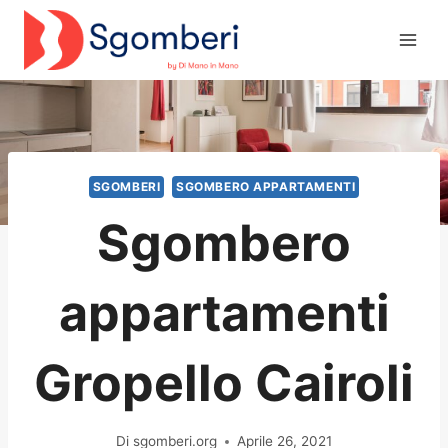
Salta
al
contenuto
SGOMBERI
SGOMBERO APPARTAMENTI
Sgombero
appartamenti
Gropello Cairoli
Di
sgomberi.org
Aprile 26, 2021