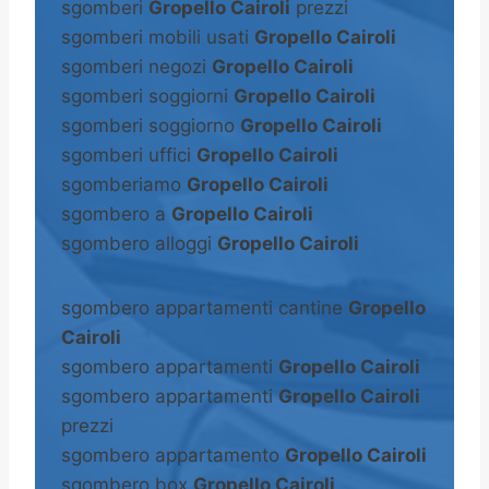
sgomberi
Gropello Cairoli
prezzi
sgomberi mobili usati
Gropello Cairoli
sgomberi negozi
Gropello Cairoli
sgomberi soggiorni
Gropello Cairoli
sgomberi soggiorno
Gropello Cairoli
sgomberi uffici
Gropello Cairoli
sgomberiamo
Gropello Cairoli
sgombero a
Gropello Cairoli
sgombero alloggi
Gropello Cairoli
sgombero appartamenti cantine
Gropello
Cairoli
sgombero appartamenti
Gropello Cairoli
sgombero appartamenti
Gropello Cairoli
prezzi
sgombero appartamento
Gropello Cairoli
sgombero box
Gropello Cairoli