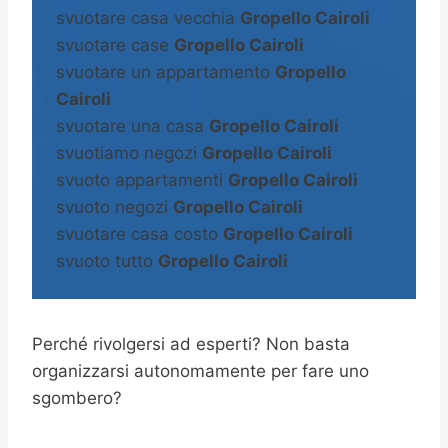
svuotare casa vecchia
Gropello Cairoli
svuotare case
Gropello Cairoli
svuotare un appartamento
Gropello
Cairoli
svuotare una casa
Gropello Cairoli
svuotiamo negozi
Gropello Cairoli
svuoto appartamenti
Gropello Cairoli
svuoto negozi
Gropello Cairoli
svuotare casa costo
Gropello Cairoli
svuoto tutto
Gropello Cairoli
Perché rivolgersi ad esperti? Non basta
organizzarsi autonomamente per fare uno
sgombero?