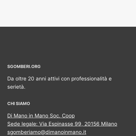
SGOMBERI.ORG
Da oltre 20 anni attivi con professionalità e
serietà.
CHI SIAMO
Di Mano in Mano Soc. Coop
Sede legale: Via Espinasse 99, 20156 Milano
sgomberiamo@dimanoinmano.it