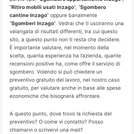
“
Ritiro mobili usati
Inzago
“, “
Sgombero
cantine
Inzago
” oppure banalmente
“
Sgomberi
Inzago
“. Vedrai che ti usciranno una
valangata di risultati differenti, tra cui questo
sito, a questo punto non ti resta che decidere.
È importante valutare, nel momento della
scelta, quanta esperienza ha l’azienda, quante
recensioni positive ha, come offre il servizio di
sgombero. Volendo si può chiedere un
preventivo gratuito del lavoro, nel nostro caso
gratuito, per valutare anche in base alle spese
economiche che bisognerà affrontare.
A questo punto, dove trovo la richiesta del
preventivo? O come vi contatto? Posso
chiamarvi o scrivervi una mail?