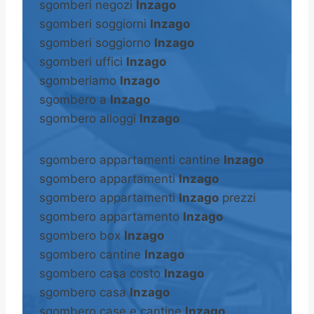
sgomberi negozi
Inzago
sgomberi soggiorni
Inzago
sgomberi soggiorno
Inzago
sgomberi uffici
Inzago
sgomberiamo
Inzago
sgombero a
Inzago
sgombero alloggi
Inzago
sgombero appartamenti cantine
Inzago
sgombero appartamenti
Inzago
sgombero appartamenti
Inzago
prezzi
sgombero appartamento
Inzago
sgombero box
Inzago
sgombero cantine
Inzago
sgombero casa costo
Inzago
sgombero casa
Inzago
sgombero case e cantine
Inzago