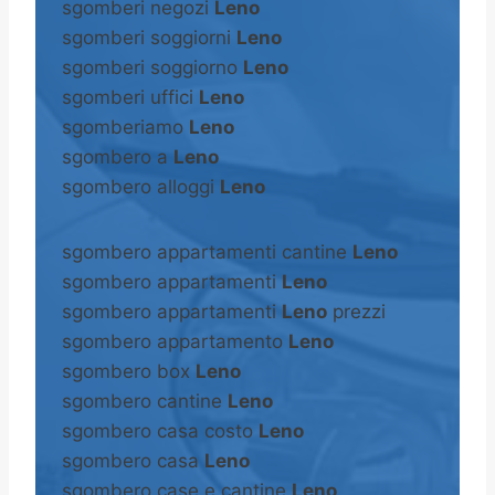
sgomberi negozi
Leno
sgomberi soggiorni
Leno
sgomberi soggiorno
Leno
sgomberi uffici
Leno
sgomberiamo
Leno
sgombero a
Leno
sgombero alloggi
Leno
sgombero appartamenti cantine
Leno
sgombero appartamenti
Leno
sgombero appartamenti
Leno
prezzi
sgombero appartamento
Leno
sgombero box
Leno
sgombero cantine
Leno
sgombero casa costo
Leno
sgombero casa
Leno
sgombero case e cantine
Leno