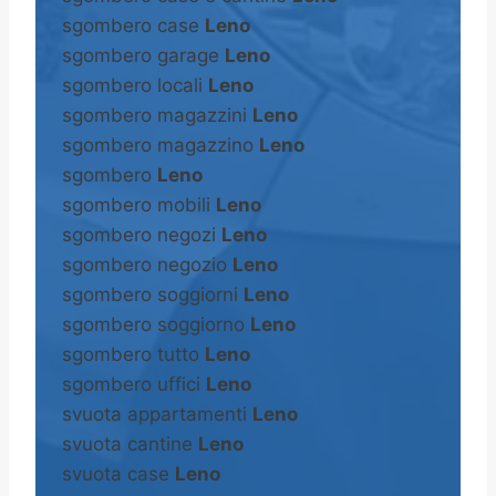
sgombero case
Leno
sgombero garage
Leno
sgombero locali
Leno
sgombero magazzini
Leno
sgombero magazzino
Leno
sgombero
Leno
sgombero mobili
Leno
sgombero negozi
Leno
sgombero negozio
Leno
sgombero soggiorni
Leno
sgombero soggiorno
Leno
sgombero tutto
Leno
sgombero uffici
Leno
svuota appartamenti
Leno
svuota cantine
Leno
svuota case
Leno