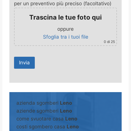
per un preventivo più preciso (facoltativo)
Trascina le tue foto qui
oppure
Sfoglia tra i tuoi file
0
di 25
A
l
t
azienda sgomberi
Leno
e
aziende sgomberi
Leno
r
come svuotare casa
Leno
n
costi sgombero casa
Leno
a