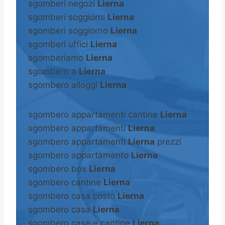
sgomberi negozi
Lierna
sgomberi soggiorni
Lierna
sgomberi soggiorno
Lierna
sgomberi uffici
Lierna
sgomberiamo
Lierna
sgombero a
Lierna
sgombero alloggi
Lierna
sgombero appartamenti cantine
Lierna
sgombero appartamenti
Lierna
sgombero appartamenti
Lierna
prezzi
sgombero appartamento
Lierna
sgombero box
Lierna
sgombero cantine
Lierna
sgombero casa costo
Lierna
sgombero casa
Lierna
sgombero case e cantine
Lierna