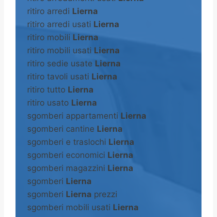
ritiro arredi
Lierna
ritiro arredi usati
Lierna
ritiro mobili
Lierna
ritiro mobili usati
Lierna
ritiro sedie usate
Lierna
ritiro tavoli usati
Lierna
ritiro tutto
Lierna
ritiro usato
Lierna
sgomberi appartamenti
Lierna
sgomberi cantine
Lierna
sgomberi e traslochi
Lierna
sgomberi economici
Lierna
sgomberi magazzini
Lierna
sgomberi
Lierna
sgomberi
Lierna
prezzi
sgomberi mobili usati
Lierna