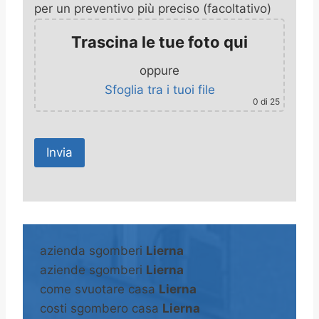
per un preventivo più preciso (facoltativo)
Trascina le tue foto qui
oppure
Sfoglia tra i tuoi file
0
di 25
A
l
t
azienda sgomberi
Lierna
e
aziende sgomberi
Lierna
r
come svuotare casa
Lierna
n
costi sgombero casa
Lierna
a