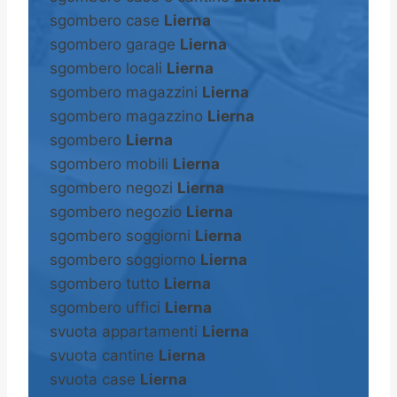
sgombero case
Lierna
sgombero garage
Lierna
sgombero locali
Lierna
sgombero magazzini
Lierna
sgombero magazzino
Lierna
sgombero
Lierna
sgombero mobili
Lierna
sgombero negozi
Lierna
sgombero negozio
Lierna
sgombero soggiorni
Lierna
sgombero soggiorno
Lierna
sgombero tutto
Lierna
sgombero uffici
Lierna
svuota appartamenti
Lierna
svuota cantine
Lierna
svuota case
Lierna