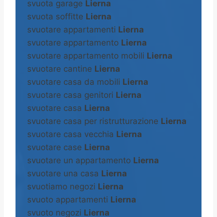
svuota garage
Lierna
svuota soffitte
Lierna
svuotare appartamenti
Lierna
svuotare appartamento
Lierna
svuotare appartamento mobili
Lierna
svuotare cantine
Lierna
svuotare casa da mobili
Lierna
svuotare casa genitori
Lierna
svuotare casa
Lierna
svuotare casa per ristrutturazione
Lierna
svuotare casa vecchia
Lierna
svuotare case
Lierna
svuotare un appartamento
Lierna
svuotare una casa
Lierna
svuotiamo negozi
Lierna
svuoto appartamenti
Lierna
svuoto negozi
Lierna