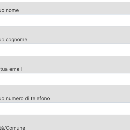
tuo nome
 tuo cognome
 tua email
tuo numero di telefono
ttà/Comune