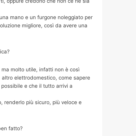
rti, oppure credono che non ce ne sia
i una mano e un furgone noleggiato per
oluzione migliore, così da avere una
ica?
a molto utile, infatti non è così
i altro elettrodomestico, come sapere
ossibile e che il tutto arrivi a
 renderlo più sicuro, più veloce e
ben fatto?