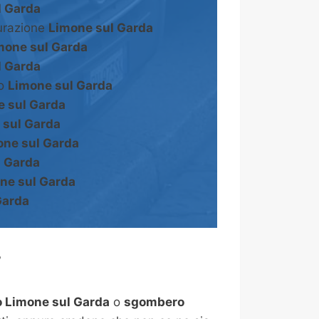
l Garda
turazione
Limone sul Garda
mone sul Garda
l Garda
to
Limone sul Garda
e sul Garda
 sul Garda
one sul Garda
l Garda
ne sul Garda
Garda
?
 Limone sul Garda
o
sgombero