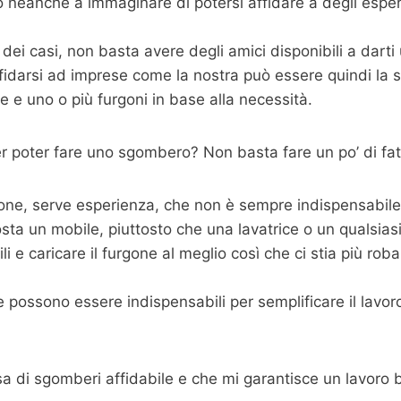
 neanche a immaginare di potersi affidare a degli espe
dei casi, non basta avere degli amici disponibili a dart
fidarsi ad imprese come la nostra può essere quindi la s
 e uno o più furgoni in base alla necessità.
 poter fare uno sgombero? Non basta fare un po’ di fat
one, serve esperienza, che non è sempre indispensabile m
sta un mobile, piuttosto che una lavatrice o un qualsias
 e caricare il furgone al meglio così che ci stia più roba p
possono essere indispensabili per semplificare il lavoro,
sa di sgomberi affidabile e che mi garantisce un lavoro 