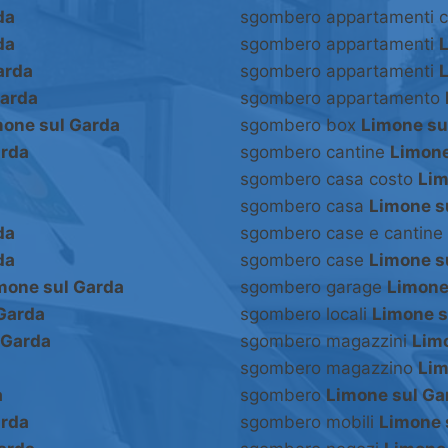
da
sgombero appartamenti 
da
sgombero appartamenti
arda
sgombero appartamenti
Garda
sgombero appartamento
mone sul Garda
sgombero box
Limone su
arda
sgombero cantine
Limone
sgombero casa costo
Lim
sgombero casa
Limone s
da
sgombero case e cantine
da
sgombero case
Limone s
mone sul Garda
sgombero garage
Limone
Garda
sgombero locali
Limone s
 Garda
sgombero magazzini
Lim
sgombero magazzino
Lim
a
sgombero
Limone sul Ga
arda
sgombero mobili
Limone 