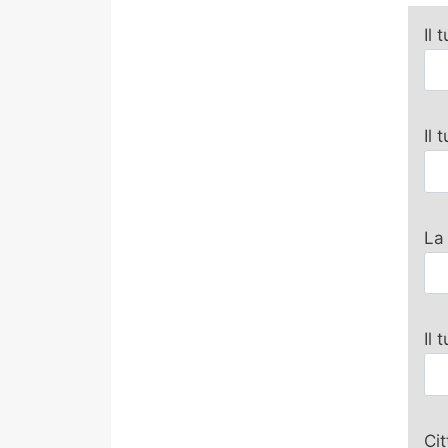
Il 
Il
La
Il 
Ci