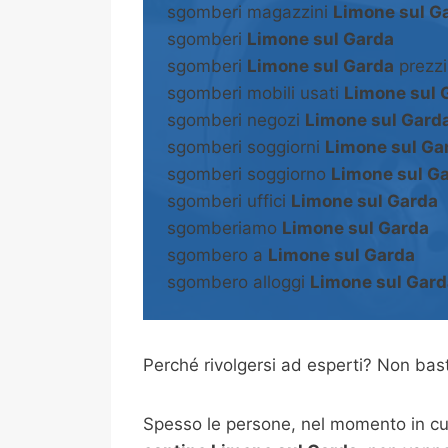
sgomberi magazzini
Limone sul G
sgomberi
Limone sul Garda
sgomberi
Limone sul Garda
prezzi
sgomberi mobili usati
Limone sul 
sgomberi negozi
Limone sul Gard
sgomberi soggiorni
Limone sul Ga
sgomberi soggiorno
Limone sul G
sgomberi uffici
Limone sul Garda
sgomberiamo
Limone sul Garda
sgombero a
Limone sul Garda
sgombero alloggi
Limone sul Gard
Perché rivolgersi ad esperti? Non b
Spesso le persone, nel momento in cui