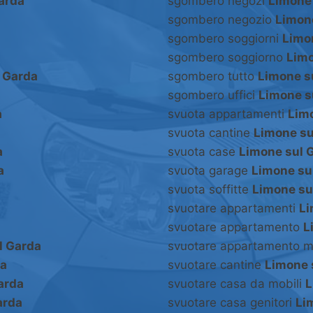
arda
sgombero negozi
Limone
sgombero negozio
Limon
sgombero soggiorni
Limo
sgombero soggiorno
Limo
 Garda
sgombero tutto
Limone s
sgombero uffici
Limone s
a
svuota appartamenti
Lim
svuota cantine
Limone su
a
svuota case
Limone sul 
a
svuota garage
Limone su
svuota soffitte
Limone su
svuotare appartamenti
Li
svuotare appartamento
L
l Garda
svuotare appartamento m
da
svuotare cantine
Limone 
arda
svuotare casa da mobili
L
arda
svuotare casa genitori
Li