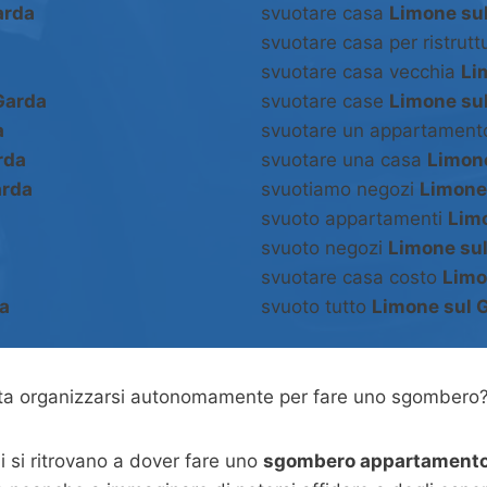
arda
svuotare casa
Limone su
svuotare casa per ristrut
svuotare casa vecchia
Li
Garda
svuotare case
Limone su
a
svuotare un appartamen
rda
svuotare una casa
Limon
arda
svuotiamo negozi
Limone
svuoto appartamenti
Lim
svuoto negozi
Limone su
svuotare casa costo
Limo
a
svuoto tutto
Limone sul 
asta organizzarsi autonomamente per fare uno sgombero
 si ritrovano a dover fare uno
sgombero appartamento