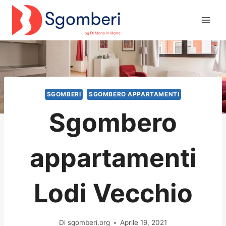
Salta
al
contenuto
SGOMBERI
SGOMBERO APPARTAMENTI
Sgombero
appartamenti
Lodi Vecchio
Di
sgomberi.org
Aprile 19, 2021