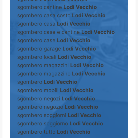
sgombero cantine
Lodi Vecchio
sgombero casa costo
Lodi Vecchio
sgombero casa
Lodi Vecchio
sgombero case e cantine
Lodi Vecchio
sgombero case
Lodi Vecchio
sgombero garage
Lodi Vecchio
sgombero locali
Lodi Vecchio
sgombero magazzini
Lodi Vecchio
sgombero magazzino
Lodi Vecchio
sgombero
Lodi Vecchio
sgombero mobili
Lodi Vecchio
sgombero negozi
Lodi Vecchio
sgombero negozio
Lodi Vecchio
sgombero soggiorni
Lodi Vecchio
sgombero soggiorno
Lodi Vecchio
sgombero tutto
Lodi Vecchio