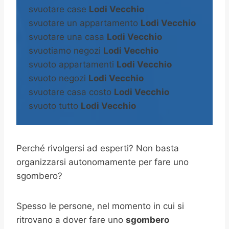
svuotare case
Lodi Vecchio
svuotare un appartamento
Lodi Vecchio
svuotare una casa
Lodi Vecchio
svuotiamo negozi
Lodi Vecchio
svuoto appartamenti
Lodi Vecchio
svuoto negozi
Lodi Vecchio
svuotare casa costo
Lodi Vecchio
svuoto tutto
Lodi Vecchio
Perché rivolgersi ad esperti? Non basta
organizzarsi autonomamente per fare uno
sgombero?
Spesso le persone, nel momento in cui si
ritrovano a dover fare uno
sgombero