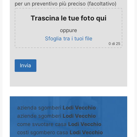
per un preventivo più preciso (facoltativo)
Trascina le tue foto qui
oppure
Sfoglia tra i tuoi file
0
di 25
A
l
t
azienda sgomberi
Lodi Vecchio
e
aziende sgomberi
Lodi Vecchio
r
come svuotare casa
Lodi Vecchio
n
costi sgombero casa
Lodi Vecchio
a