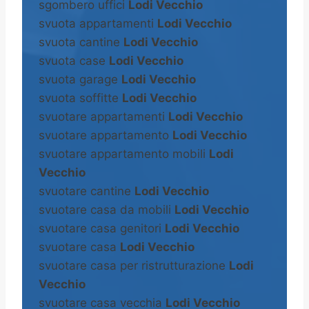
sgombero uffici
Lodi Vecchio
svuota appartamenti
Lodi Vecchio
svuota cantine
Lodi Vecchio
svuota case
Lodi Vecchio
svuota garage
Lodi Vecchio
svuota soffitte
Lodi Vecchio
svuotare appartamenti
Lodi Vecchio
svuotare appartamento
Lodi Vecchio
svuotare appartamento mobili
Lodi
Vecchio
svuotare cantine
Lodi Vecchio
svuotare casa da mobili
Lodi Vecchio
svuotare casa genitori
Lodi Vecchio
svuotare casa
Lodi Vecchio
svuotare casa per ristrutturazione
Lodi
Vecchio
svuotare casa vecchia
Lodi Vecchio