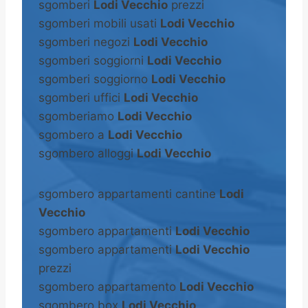
sgomberi
Lodi Vecchio
prezzi
sgomberi mobili usati
Lodi Vecchio
sgomberi negozi
Lodi Vecchio
sgomberi soggiorni
Lodi Vecchio
sgomberi soggiorno
Lodi Vecchio
sgomberi uffici
Lodi Vecchio
sgomberiamo
Lodi Vecchio
sgombero a
Lodi Vecchio
sgombero alloggi
Lodi Vecchio
sgombero appartamenti cantine
Lodi
Vecchio
sgombero appartamenti
Lodi Vecchio
sgombero appartamenti
Lodi Vecchio
prezzi
sgombero appartamento
Lodi Vecchio
sgombero box
Lodi Vecchio