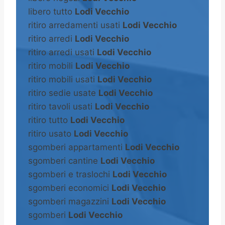
libero tutto
Lodi Vecchio
ritiro arredamenti usati
Lodi Vecchio
ritiro arredi
Lodi Vecchio
ritiro arredi usati
Lodi Vecchio
ritiro mobili
Lodi Vecchio
ritiro mobili usati
Lodi Vecchio
ritiro sedie usate
Lodi Vecchio
ritiro tavoli usati
Lodi Vecchio
ritiro tutto
Lodi Vecchio
ritiro usato
Lodi Vecchio
sgomberi appartamenti
Lodi Vecchio
sgomberi cantine
Lodi Vecchio
sgomberi e traslochi
Lodi Vecchio
sgomberi economici
Lodi Vecchio
sgomberi magazzini
Lodi Vecchio
sgomberi
Lodi Vecchio