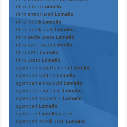
ritiro arredi
Lomello
ritiro arredi usati
Lomello
ritiro mobili
Lomello
ritiro mobili usati
Lomello
ritiro sedie usate
Lomello
ritiro tavoli usati
Lomello
ritiro tutto
Lomello
ritiro usato
Lomello
sgomberi appartamenti
Lomello
sgomberi cantine
Lomello
sgomberi e traslochi
Lomello
sgomberi economici
Lomello
sgomberi magazzini
Lomello
sgomberi
Lomello
sgomberi
Lomello
prezzi
sgomberi mobili usati
Lomello