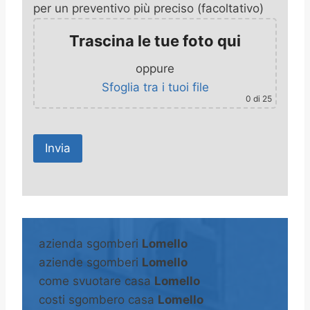
per un preventivo più preciso (facoltativo)
Trascina le tue foto qui
oppure
Sfoglia tra i tuoi file
0
di 25
A
l
t
azienda sgomberi
Lomello
e
aziende sgomberi
Lomello
r
come svuotare casa
Lomello
n
costi sgombero casa
Lomello
a