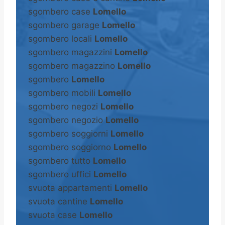
sgombero case
Lomello
sgombero garage
Lomello
sgombero locali
Lomello
sgombero magazzini
Lomello
sgombero magazzino
Lomello
sgombero
Lomello
sgombero mobili
Lomello
sgombero negozi
Lomello
sgombero negozio
Lomello
sgombero soggiorni
Lomello
sgombero soggiorno
Lomello
sgombero tutto
Lomello
sgombero uffici
Lomello
svuota appartamenti
Lomello
svuota cantine
Lomello
svuota case
Lomello