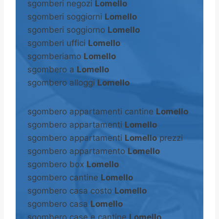
sgomberi negozi
Lomello
sgomberi soggiorni
Lomello
sgomberi soggiorno
Lomello
sgomberi uffici
Lomello
sgomberiamo
Lomello
sgombero a
Lomello
sgombero alloggi
Lomello
sgombero appartamenti cantine
Lomello
sgombero appartamenti
Lomello
sgombero appartamenti
Lomello
prezzi
sgombero appartamento
Lomello
sgombero box
Lomello
sgombero cantine
Lomello
sgombero casa costo
Lomello
sgombero casa
Lomello
sgombero case e cantine
Lomello