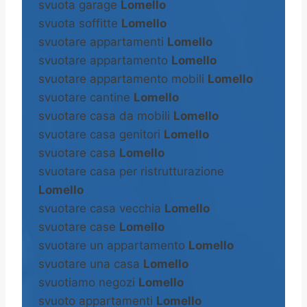
svuota garage
Lomello
svuota soffitte
Lomello
svuotare appartamenti
Lomello
svuotare appartamento
Lomello
svuotare appartamento mobili
Lomello
svuotare cantine
Lomello
svuotare casa da mobili
Lomello
svuotare casa genitori
Lomello
svuotare casa
Lomello
svuotare casa per ristrutturazione
Lomello
svuotare casa vecchia
Lomello
svuotare case
Lomello
svuotare un appartamento
Lomello
svuotare una casa
Lomello
svuotiamo negozi
Lomello
svuoto appartamenti
Lomello