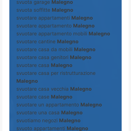
svuota garage
Malegno
svuota soffitte
Malegno
svuotare appartamenti
Malegno
svuotare appartamento
Malegno
svuotare appartamento mobili
Malegno
svuotare cantine
Malegno
svuotare casa da mobili
Malegno
svuotare casa genitori
Malegno
svuotare casa
Malegno
svuotare casa per ristrutturazione
Malegno
svuotare casa vecchia
Malegno
svuotare case
Malegno
svuotare un appartamento
Malegno
svuotare una casa
Malegno
svuotiamo negozi
Malegno
svuoto appartamenti
Malegno