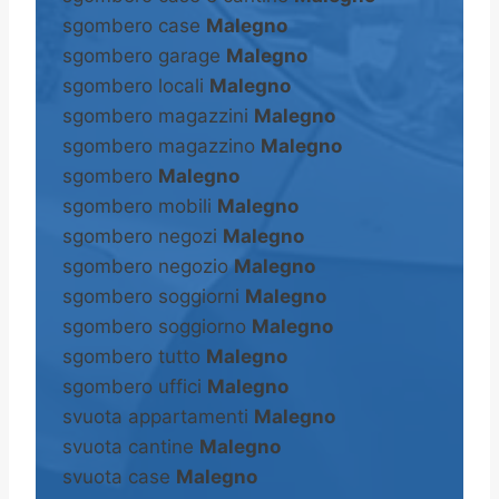
sgombero case
Malegno
sgombero garage
Malegno
sgombero locali
Malegno
sgombero magazzini
Malegno
sgombero magazzino
Malegno
sgombero
Malegno
sgombero mobili
Malegno
sgombero negozi
Malegno
sgombero negozio
Malegno
sgombero soggiorni
Malegno
sgombero soggiorno
Malegno
sgombero tutto
Malegno
sgombero uffici
Malegno
svuota appartamenti
Malegno
svuota cantine
Malegno
svuota case
Malegno