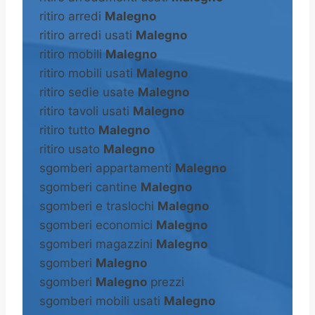
ritiro arredi
Malegno
ritiro arredi usati
Malegno
ritiro mobili
Malegno
ritiro mobili usati
Malegno
ritiro sedie usate
Malegno
ritiro tavoli usati
Malegno
ritiro tutto
Malegno
ritiro usato
Malegno
sgomberi appartamenti
Malegno
sgomberi cantine
Malegno
sgomberi e traslochi
Malegno
sgomberi economici
Malegno
sgomberi magazzini
Malegno
sgomberi
Malegno
sgomberi
Malegno
prezzi
sgomberi mobili usati
Malegno