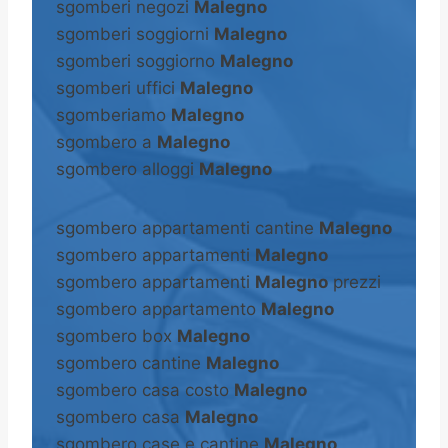
sgomberi negozi
Malegno
sgomberi soggiorni
Malegno
sgomberi soggiorno
Malegno
sgomberi uffici
Malegno
sgomberiamo
Malegno
sgombero a
Malegno
sgombero alloggi
Malegno
sgombero appartamenti cantine
Malegno
sgombero appartamenti
Malegno
sgombero appartamenti
Malegno
prezzi
sgombero appartamento
Malegno
sgombero box
Malegno
sgombero cantine
Malegno
sgombero casa costo
Malegno
sgombero casa
Malegno
sgombero case e cantine
Malegno