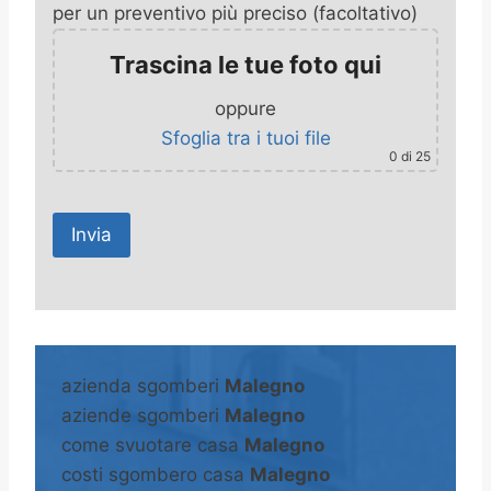
per un preventivo più preciso (facoltativo)
Trascina le tue foto qui
oppure
Sfoglia tra i tuoi file
0
di 25
A
l
t
azienda sgomberi
Malegno
e
aziende sgomberi
Malegno
r
come svuotare casa
Malegno
n
costi sgombero casa
Malegno
a