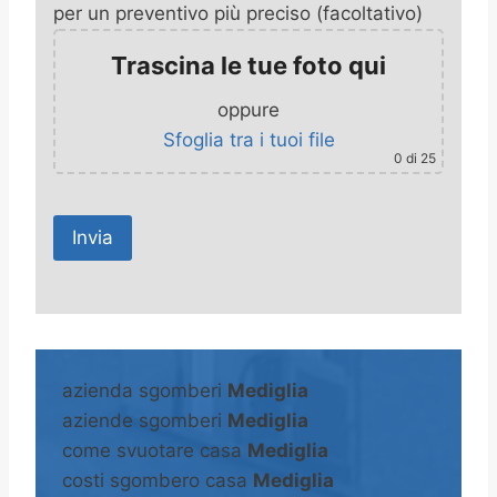
per un preventivo più preciso (facoltativo)
Trascina le tue foto qui
oppure
Sfoglia tra i tuoi file
0
di 25
A
l
t
azienda sgomberi
Mediglia
e
aziende sgomberi
Mediglia
r
come svuotare casa
Mediglia
n
costi sgombero casa
Mediglia
a