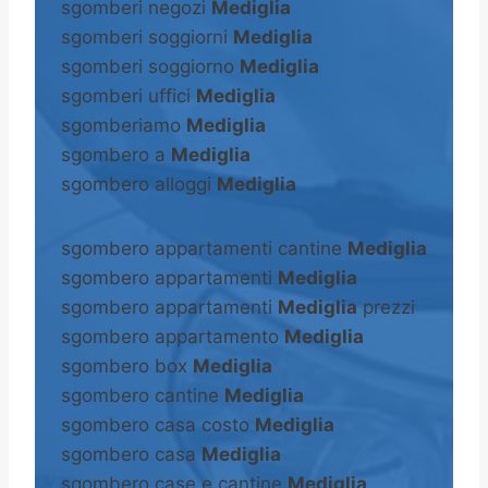
sgomberi negozi
Mediglia
sgomberi soggiorni
Mediglia
sgomberi soggiorno
Mediglia
sgomberi uffici
Mediglia
sgomberiamo
Mediglia
sgombero a
Mediglia
sgombero alloggi
Mediglia
sgombero appartamenti cantine
Mediglia
sgombero appartamenti
Mediglia
sgombero appartamenti
Mediglia
prezzi
sgombero appartamento
Mediglia
sgombero box
Mediglia
sgombero cantine
Mediglia
sgombero casa costo
Mediglia
sgombero casa
Mediglia
sgombero case e cantine
Mediglia