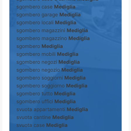
sgombero case
Mediglia
sgombero garage
Mediglia
sgombero locali
Mediglia
sgombero magazzini
Mediglia
sgombero magazzino
Mediglia
sgombero
Mediglia
sgombero mobili
Mediglia
sgombero negozi
Mediglia
sgombero negozio
Mediglia
sgombero soggiorni
Mediglia
sgombero soggiorno
Mediglia
sgombero tutto
Mediglia
sgombero uffici
Mediglia
svuota appartamenti
Mediglia
svuota cantine
Mediglia
svuota case
Mediglia