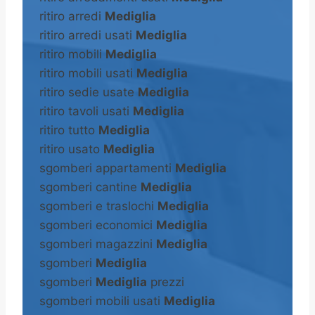
ritiro arredi
Mediglia
ritiro arredi usati
Mediglia
ritiro mobili
Mediglia
ritiro mobili usati
Mediglia
ritiro sedie usate
Mediglia
ritiro tavoli usati
Mediglia
ritiro tutto
Mediglia
ritiro usato
Mediglia
sgomberi appartamenti
Mediglia
sgomberi cantine
Mediglia
sgomberi e traslochi
Mediglia
sgomberi economici
Mediglia
sgomberi magazzini
Mediglia
sgomberi
Mediglia
sgomberi
Mediglia
prezzi
sgomberi mobili usati
Mediglia