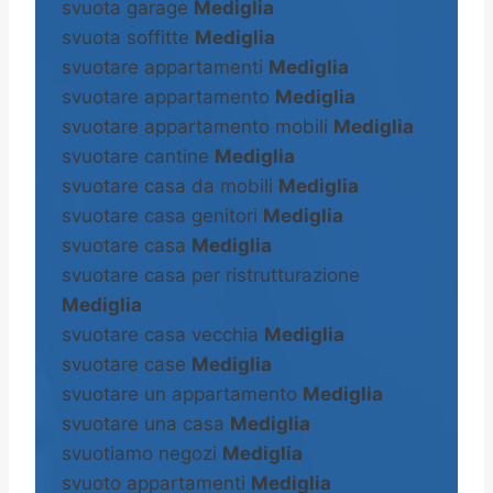
svuota garage
Mediglia
svuota soffitte
Mediglia
svuotare appartamenti
Mediglia
svuotare appartamento
Mediglia
svuotare appartamento mobili
Mediglia
svuotare cantine
Mediglia
svuotare casa da mobili
Mediglia
svuotare casa genitori
Mediglia
svuotare casa
Mediglia
svuotare casa per ristrutturazione
Mediglia
svuotare casa vecchia
Mediglia
svuotare case
Mediglia
svuotare un appartamento
Mediglia
svuotare una casa
Mediglia
svuotiamo negozi
Mediglia
svuoto appartamenti
Mediglia