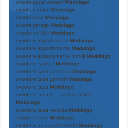
svuota appartamenti
Medolago
svuota cantine
Medolago
svuota case
Medolago
svuota garage
Medolago
svuota soffitte
Medolago
svuotare appartamenti
Medolago
svuotare appartamento
Medolago
svuotare appartamento mobili
Medolago
svuotare cantine
Medolago
svuotare casa da mobili
Medolago
svuotare casa genitori
Medolago
svuotare casa
Medolago
svuotare casa per ristrutturazione
Medolago
svuotare casa vecchia
Medolago
svuotare case
Medolago
svuotare un appartamento
Medolago