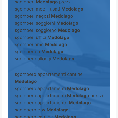
sgomberi
Medolago
prezzi
sgomberi mobili usati
Medolago
sgomberi negozi
Medolago
sgomberi soggiorni
Medolago
sgomberi soggiorno
Medolago
sgomberi uffici
Medolago
sgomberiamo
Medolago
sgombero a
Medolago
sgombero alloggi
Medolago
sgombero appartamenti cantine
Medolago
sgombero appartamenti
Medolago
sgombero appartamenti
Medolago
prezzi
sgombero appartamento
Medolago
sgombero box
Medolago
sgombero cantine
Medolago