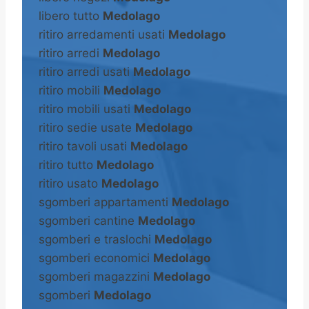
libero tutto
Medolago
ritiro arredamenti usati
Medolago
ritiro arredi
Medolago
ritiro arredi usati
Medolago
ritiro mobili
Medolago
ritiro mobili usati
Medolago
ritiro sedie usate
Medolago
ritiro tavoli usati
Medolago
ritiro tutto
Medolago
ritiro usato
Medolago
sgomberi appartamenti
Medolago
sgomberi cantine
Medolago
sgomberi e traslochi
Medolago
sgomberi economici
Medolago
sgomberi magazzini
Medolago
sgomberi
Medolago