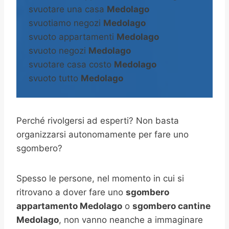
svuotare una casa
Medolago
svuotiamo negozi
Medolago
svuoto appartamenti
Medolago
svuoto negozi
Medolago
svuotare casa costo
Medolago
svuoto tutto
Medolago
Perché rivolgersi ad esperti? Non basta
organizzarsi autonomamente per fare uno
sgombero?
Spesso le persone, nel momento in cui si
ritrovano a dover fare uno
sgombero
appartamento Medolago
o
sgombero cantine
Medolago
, non vanno neanche a immaginare