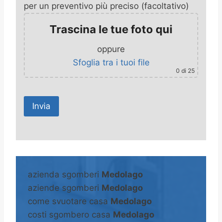
per un preventivo più preciso (facoltativo)
Trascina le tue foto qui
oppure
Sfoglia tra i tuoi file
0
di 25
A
l
t
azienda sgomberi
Medolago
e
aziende sgomberi
Medolago
r
come svuotare casa
Medolago
n
costi sgombero casa
Medolago
a